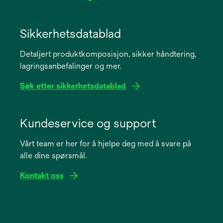
opens
in
Sikkerhetsdatablad
a
Detaljert produktkomposisjon, sikker håndtering,
new
lagringsanbefalinger og mer.
tab
Søk etter sikkerhetsdatablad
opens
in
Kundeservice og support
a
Vårt team er her for å hjelpe deg med å svare på
new
alle dine spørsmål.
tab
Kontakt oss