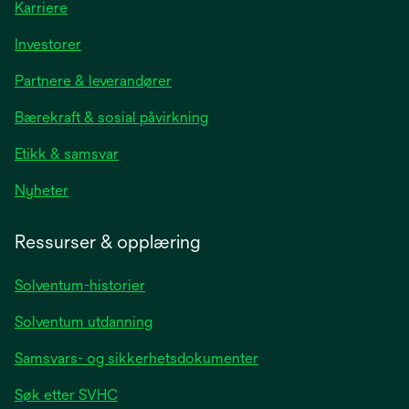
Karriere
opens
Investorer
in
Partnere & leverandører
a
new
Bærekraft & sosial påvirkning
tab
Etikk & samsvar
opens
Nyheter
in
a
Ressurser & opplæring
new
tab
Solventum-historier
Solventum utdanning
Samsvars- og sikkerhetsdokumenter
Søk etter SVHC