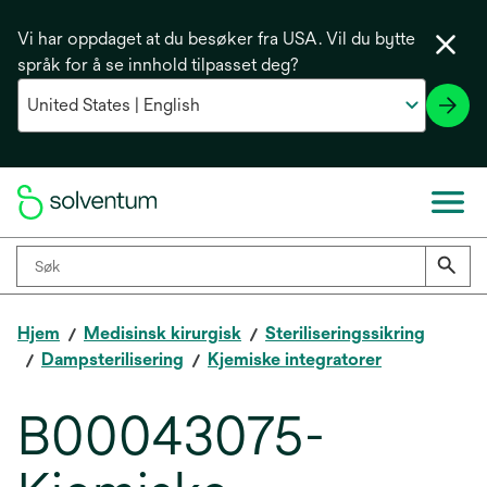
Vi har oppdaget at du besøker fra USA. Vil du bytte
språk for å se innhold tilpasset deg?
Hjem
Medisinsk kirurgisk
Steriliseringssikring
Dampsterilisering
Kjemiske integratorer
B00043075-