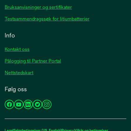
Bruksanvisninger og sertifikater
Testsammendragssøk for litiumbatterier
Info
Kontakt oss
Pålogging til Partner Portal
Nettstedskart
Følg oss
opens
opens
opens
opens
opens
in
in
in
in
in
a
a
a
a
a
new
new
new
new
new
Legal
Salgsbetingelser (US, English)
Privacy
Vilkår og betingelser