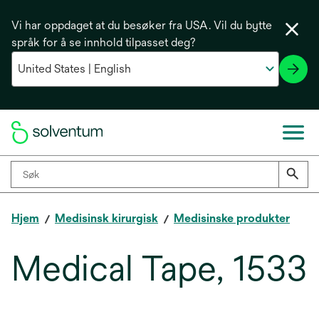
Vi har oppdaget at du besøker fra USA. Vil du bytte
språk for å se innhold tilpasset deg?
Hjem
Medisinsk kirurgisk
Medisinske produkter
Medical Tape, 1533