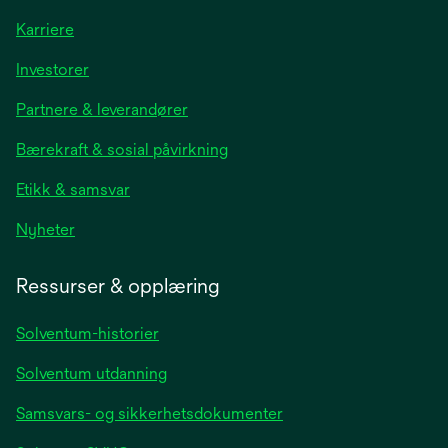
Karriere
opens
Investorer
in
Partnere & leverandører
a
new
Bærekraft & sosial påvirkning
tab
Etikk & samsvar
opens
Nyheter
in
a
Ressurser & opplæring
new
tab
Solventum-historier
Solventum utdanning
Samsvars- og sikkerhetsdokumenter