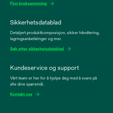
Finn bruksanvisning
opens
in
Sikkerhetsdatablad
a
Detaljert produktkomposisjon, sikker håndtering,
new
lagringsanbefalinger og mer.
tab
Søk etter sikkerhetsdatablad
opens
in
Kundeservice og support
a
Vårt team er her for å hjelpe deg med å svare på
new
alle dine spørsmål.
tab
Kontakt oss