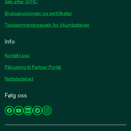
Søk etter SVHC
Bruksanvisninger og sertifikater
Testsammendragssøk for litiumbatterier
Info
Kontakt oss
Pålogging til Partner Portal
Nettstedskart
Følg oss
opens
opens
opens
opens
opens
in
in
in
in
in
a
a
a
a
a