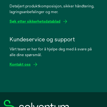
a
Detaljert produktkomposisjon, sikker håndtering,
new
lagringsanbefalinger og mer.
tab
Søk etter sikkerhetsdatablad
opens
in
Kundeservice og support
a
Vårt team er her for å hjelpe deg med å svare på
new
alle dine spørsmål.
tab
Kontakt oss