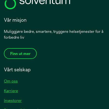
Vår misjon
Muliggjøre bedre, smartere, tryggere helsetjenester for å
forbedre liv
Finn ut mer
Vårt selskap
Om oss
Karriere
opens
Investorer
in