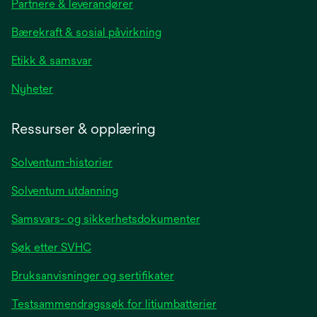
Partnere & leverandører
a
new
Bærekraft & sosial påvirkning
tab
Etikk & samsvar
opens
Nyheter
in
a
Ressurser & opplæring
new
tab
Solventum-historier
Solventum utdanning
Samsvars- og sikkerhetsdokumenter
Søk etter SVHC
Bruksanvisninger og sertifikater
Testsammendragssøk for litiumbatterier