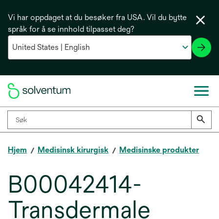
Vi har oppdaget at du besøker fra USA. Vil du bytte
språk for å se innhold tilpasset deg?
Hjem
Medisinsk kirurgisk
Medisinske produkter
B00042414-
Transdermale