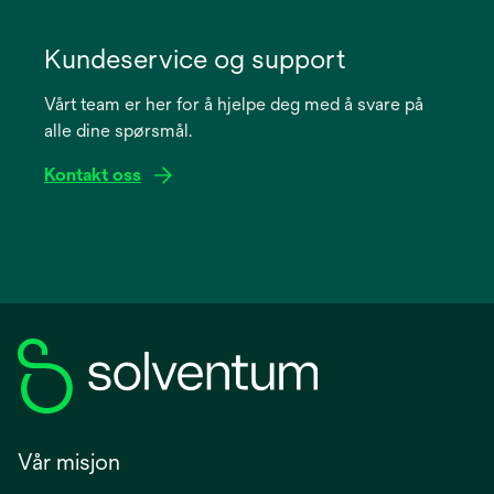
opens
in
Kundeservice og support
a
Vårt team er her for å hjelpe deg med å svare på
new
alle dine spørsmål.
tab
Kontakt oss
Vår misjon