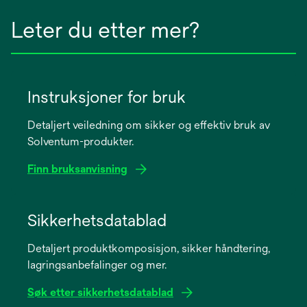
Leter du etter mer?
Instruksjoner for bruk
Detaljert veiledning om sikker og effektiv bruk av
Solventum-produkter.
Finn bruksanvisning
opens
in
Sikkerhetsdatablad
a
Detaljert produktkomposisjon, sikker håndtering,
new
lagringsanbefalinger og mer.
tab
Søk etter sikkerhetsdatablad