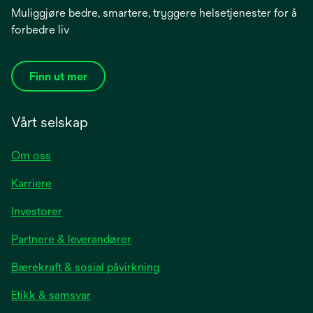
Muliggjøre bedre, smartere, tryggere helsetjenester for å
forbedre liv
Finn ut mer
Vårt selskap
Om oss
Karriere
opens
Investorer
in
Partnere & leverandører
a
new
Bærekraft & sosial påvirkning
tab
Etikk & samsvar