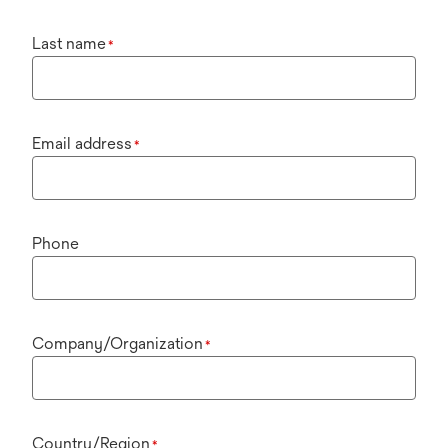
Last name
*
Email address
*
Phone
Company/Organization
*
Country/Region
*