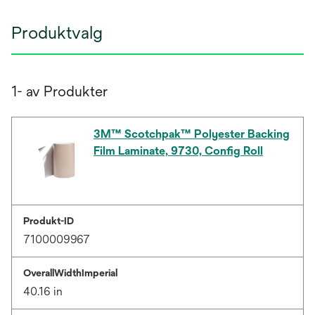
Produktvalg
1- av Produkter
3M™ Scotchpak™ Polyester Backing
Film Laminate, 9730, Config Roll
Produkt-ID
7100009967
OverallWidthImperial
40.16 in