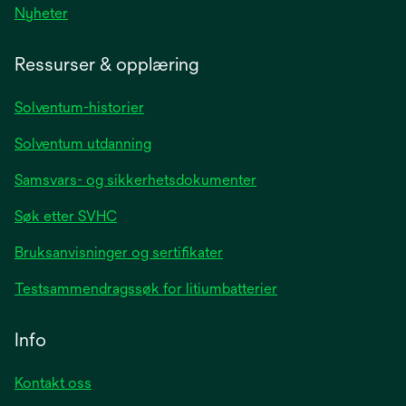
opens
Nyheter
in
a
Ressurser & opplæring
new
tab
Solventum-historier
Solventum utdanning
Samsvars- og sikkerhetsdokumenter
Søk etter SVHC
Bruksanvisninger og sertifikater
Testsammendragssøk for litiumbatterier
Info
Kontakt oss