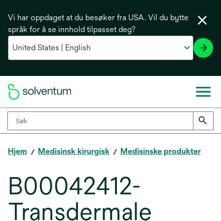
Vi har oppdaget at du besøker fra USA. Vil du bytte
språk for å se innhold tilpasset deg?
Hjem
Medisinsk kirurgisk
Medisinske produkter
B00042412-
Transdermale