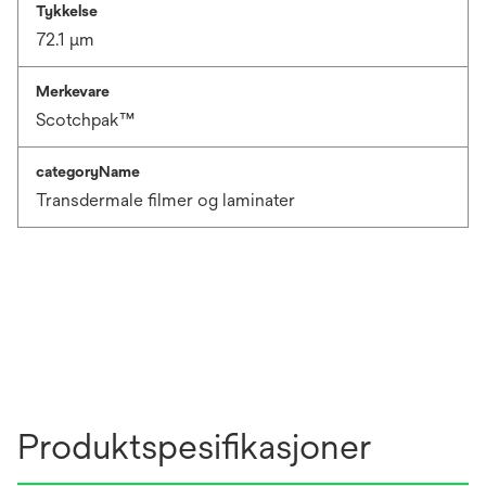
Tykkelse
72.1 μm
Merkevare
Scotchpak™
categoryName
Transdermale filmer og laminater
Produktspesifikasjoner