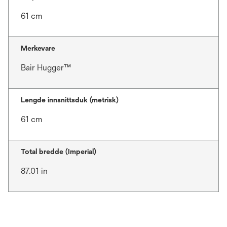
61 cm
Merkevare
Bair Hugger™
Lengde innsnittsduk (metrisk)
61 cm
Total bredde (Imperial)
87.01 in