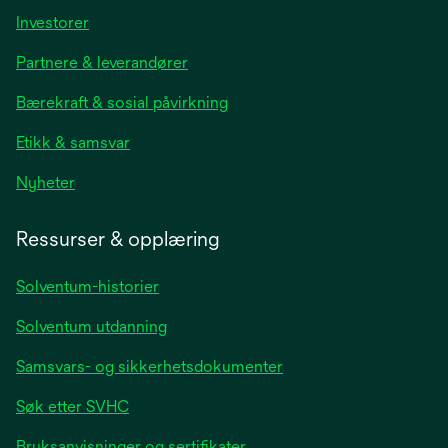
opens
Investorer
in
Partnere & leverandører
a
new
Bærekraft & sosial påvirkning
tab
Etikk & samsvar
opens
Nyheter
in
a
Ressurser & opplæring
new
tab
Solventum-historier
Solventum utdanning
Samsvars- og sikkerhetsdokumenter
Søk etter SVHC
Bruksanvisninger og sertifikater