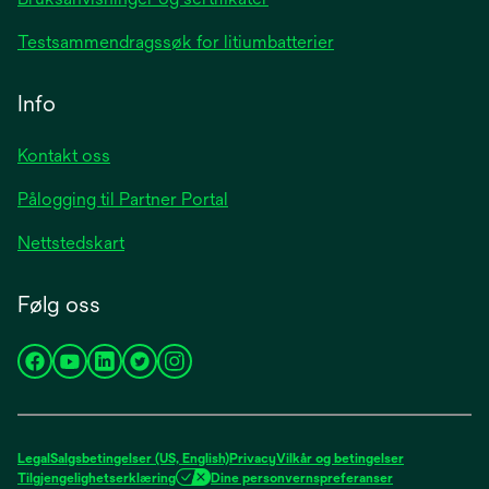
Testsammendragssøk for litiumbatterier
Info
Kontakt oss
Pålogging til Partner Portal
Nettstedskart
Følg oss
opens
opens
opens
opens
opens
in
in
in
in
in
a
a
a
a
a
new
new
new
new
new
Legal
Salgsbetingelser (US, English)
Privacy
Vilkår og betingelser
tab
tab
tab
tab
tab
Tilgjengelighetserklæring
Dine personvernspreferanser