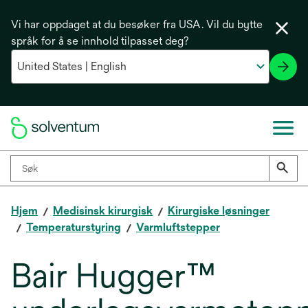
Vi har oppdaget at du besøker fra USA. Vil du bytte
språk for å se innhold tilpasset deg?
Hjem
Medisinsk kirurgisk
Kirurgiske løsninger
Temperaturstyring
Varmluftstepper
Bair Hugger™