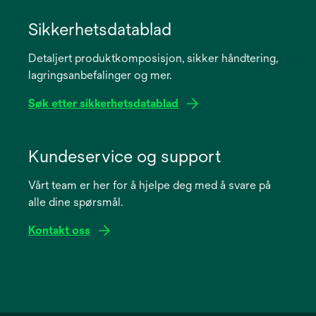
opens
in
Sikkerhetsdatablad
a
Detaljert produktkomposisjon, sikker håndtering,
new
lagringsanbefalinger og mer.
tab
Søk etter sikkerhetsdatablad
opens
in
Kundeservice og support
a
Vårt team er her for å hjelpe deg med å svare på
new
alle dine spørsmål.
tab
Kontakt oss