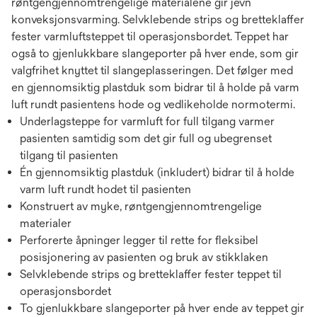
røntgengjennomtrengelige materialene gir jevn
konveksjonsvarming. Selvklebende strips og bretteklaffer
fester varmluftsteppet til operasjonsbordet. Teppet har
også to gjenlukkbare slangeporter på hver ende, som gir
valgfrihet knyttet til slangeplasseringen. Det følger med
en gjennomsiktig plastduk som bidrar til å holde på varm
luft rundt pasientens hode og vedlikeholde normotermi.
Underlagsteppe for varmluft for full tilgang varmer
pasienten samtidig som det gir full og ubegrenset
tilgang til pasienten
Én gjennomsiktig plastduk (inkludert) bidrar til å holde
varm luft rundt hodet til pasienten
Konstruert av myke, røntgengjennomtrengelige
materialer
Perforerte åpninger legger til rette for fleksibel
posisjonering av pasienten og bruk av stikklaken
Selvklebende strips og bretteklaffer fester teppet til
operasjonsbordet
To gjenlukkbare slangeporter på hver ende av teppet gir