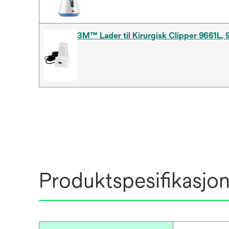
3M™ Lader til Kirurgisk Clipper 9661L,
Produktspesifikasjo