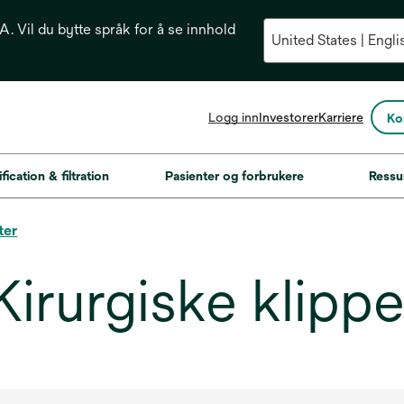
. Vil du bytte språk for å se innhold
opens
Logg inn
Investorer
Karriere
Ko
in
a
new
fication & filtration
Pasienter og forbrukere
Ressu
tab
ter
rurgiske klippe