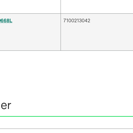
 9668L
7100213042
ner