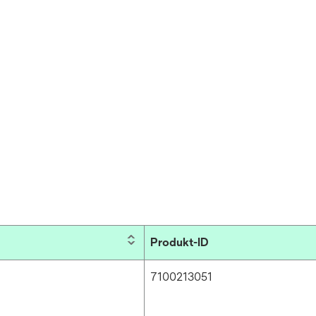
Produkt-ID
7100213051