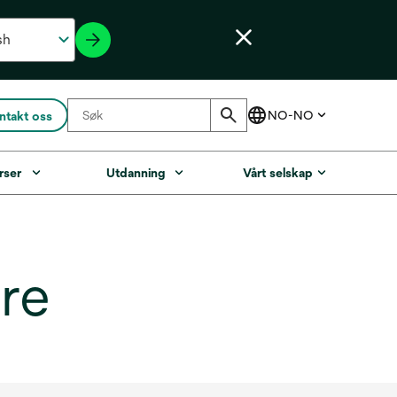
ntakt oss
rser
Utdanning
Vårt selskap
re