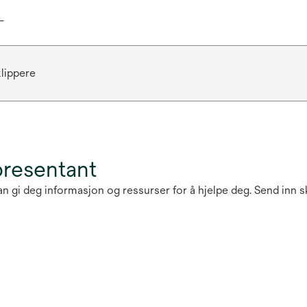
L
klippere
presentant
 kan gi deg informasjon og ressurser for å hjelpe deg. Send in