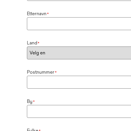
Etternavn
*
Land
*
Postnummer
*
By
*
Fylke