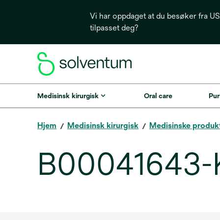
Vi har oppdaget at du besøker fra USA
tilpasset deg?
Medisinsk kirurgisk
Oral care
Puri
Hjem
Medisinsk kirurgisk
Medisinske produk
B00041643-Ki