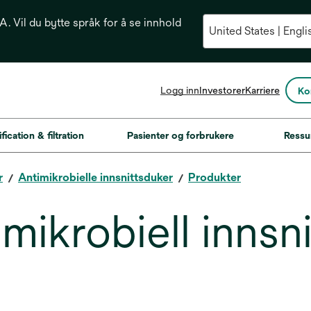
. Vil du bytte språk for å se innhold
opens
Logg inn
Investorer
Karriere
Ko
in
a
new
fication & filtration
Pasienter og forbrukere
Ressu
tab
r
Antimikrobielle innsnittsduker
Produkter
mikrobiell innsn