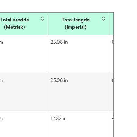
Total bredde
Total lengde
Total 
(Metrisk)
(Imperial)
(Met
cm
25.98 in
66 cm
cm
25.98 in
66 cm
cm
17.32 in
44 cm