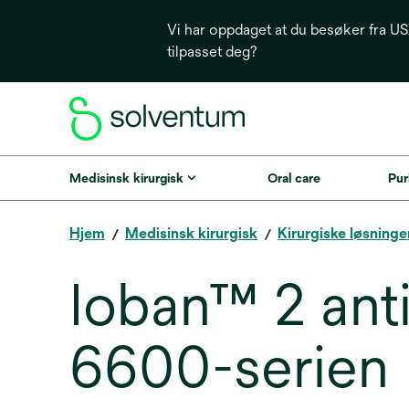
Vi har oppdaget at du besøker fra USA
tilpasset deg?
Medisinsk kirurgisk
Oral care
Puri
Hjem
Medisinsk kirurgisk
Kirurgiske løsninge
Ioban™ 2 anti
6600-serien