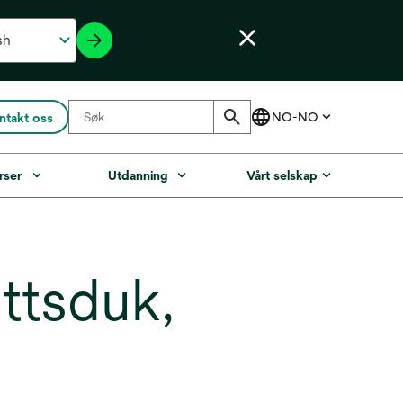
ntakt oss
rser
Utdanning
Vårt selskap
ittsduk,