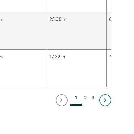
cm
25.98 in
66 cm
cm
17.32 in
44 cm
1
2
3