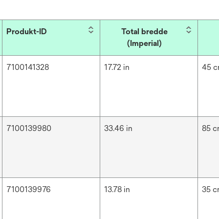
Produkt-ID
Total bredde
(Imperial)
7100141328
17.72 in
45 
7100139980
33.46 in
85 
7100139976
13.78 in
35 