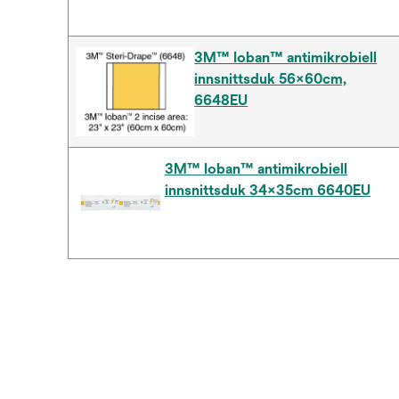
3M™ Ioban™ antimikrobiell
innsnittsduk 56x60cm,
6648EU
3M™ Ioban™ antimikrobiell
innsnittsduk 34x35cm 6640EU