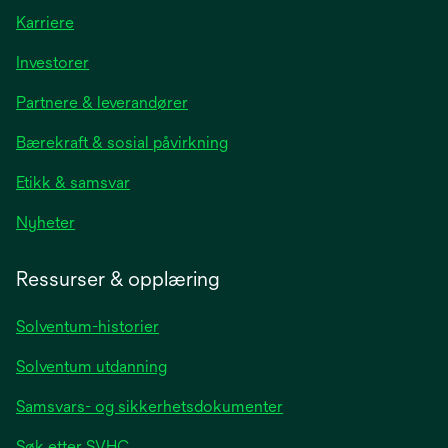
Karriere
opens
Investorer
in
Partnere & leverandører
a
new
Bærekraft & sosial påvirkning
tab
Etikk & samsvar
opens
Nyheter
in
a
Ressurser & opplæring
new
tab
Solventum-historier
Solventum utdanning
Samsvars- og sikkerhetsdokumenter
Søk etter SVHC