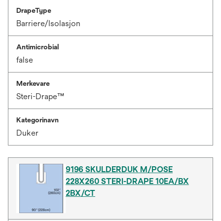
DrapeType
Barriere/Isolasjon
Antimicrobial
false
Merkevare
Steri-Drape™
Kategorinavn
Duker
9196 SKULDERDUK M/POSE
228X260 STERI-DRAPE 10EA/BX
2BX/CT