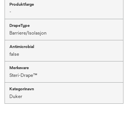
Produktfarge
-
DrapeType
Barriere/Isolasjon
Antimicrobial
false
Merkevare
Steri-Drape™
Kategorinavn
Duker