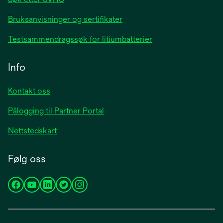
Bruksanvisninger og sertifikater
Testsammendragssøk for litiumbatterier
Info
Kontakt oss
Pålogging til Partner Portal
Nettstedskart
Følg oss
opens
opens
opens
opens
opens
in
in
in
in
in
a
a
a
a
a