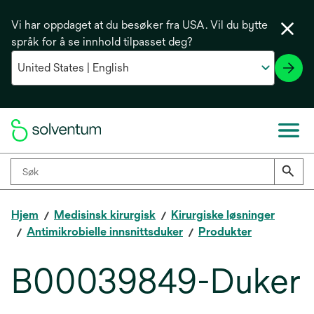
Vi har oppdaget at du besøker fra USA. Vil du bytte
språk for å se innhold tilpasset deg?
Hjem
Medisinsk kirurgisk
Kirurgiske løsninger
Antimikrobielle innsnittsduker
Produkter
B00039849-Duker