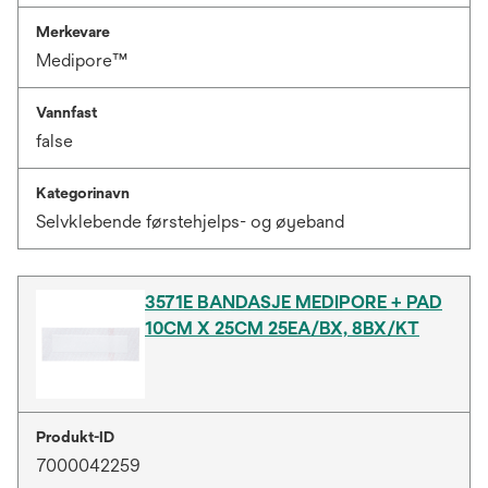
Merkevare
Medipore™
Vannfast
false
Kategorinavn
Selvklebende førstehjelps- og øyeband
3571E BANDASJE MEDIPORE + PAD
10CM X 25CM 25EA/BX, 8BX/KT
Produkt-ID
7000042259