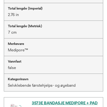
Total lengde (Imperial)
2.76 in
Total lengde (Metrisk)
7 cm
Merkevare
Medipore™
Vannfast
false
Kategorinavn
Selvklebende førstehjelps- og øyeband
3573E BANDASJE MEDIPORE + PAD