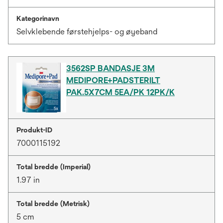
Kategorinavn
Selvklebende førstehjelps- og øyeband
3562SP BANDASJE 3M
MEDIPORE+PADSTERILT
PAK.5X7CM 5EA/PK 12PK/K
Produkt-ID
7000115192
Total bredde (Imperial)
1.97 in
Total bredde (Metrisk)
5 cm