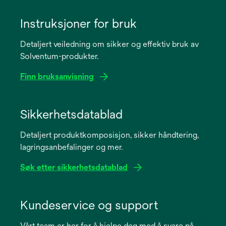
Instruksjoner for bruk
Detaljert veiledning om sikker og effektiv bruk av
Solventum-produkter.
Finn bruksanvisning
opens
in
Sikkerhetsdatablad
a
Detaljert produktkomposisjon, sikker håndtering,
new
lagringsanbefalinger og mer.
tab
Søk etter sikkerhetsdatablad
opens
in
Kundeservice og support
a
Vårt team er her for å hjelpe deg med å svare på