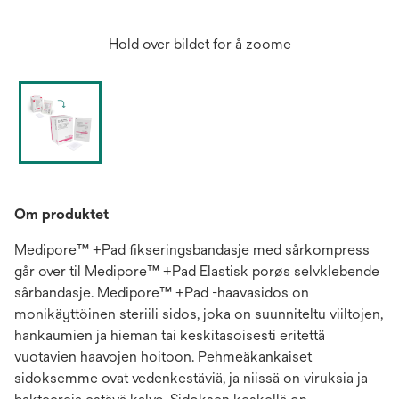
Hold over bildet for å zoome
Om produktet
Medipore™ +Pad fikseringsbandasje med sårkompress
går over til Medipore™ +Pad Elastisk porøs selvklebende
sårbandasje. Medipore™ +Pad -haavasidos on
monikäyttöinen steriili sidos, joka on suunniteltu viiltojen,
hankaumien ja hieman tai keskitasoisesti eritettä
vuotavien haavojen hoitoon. Pehmeäkankaiset
sidoksemme ovat vedenkestäviä, ja niissä on viruksia ja