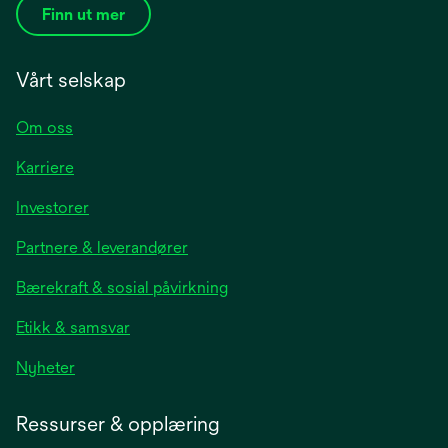
Finn ut mer
Vårt selskap
Om oss
Karriere
opens
Investorer
in
Partnere & leverandører
a
new
Bærekraft & sosial påvirkning
tab
Etikk & samsvar
opens
Nyheter
in
a
Ressurser & opplæring
new