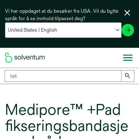
Vi har oppdaget at du besøker fra USA. Vil du bytte
språk for å se innhold tilpasset deg?
Medipore™ +Pad
fikseringsbandasje