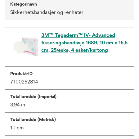
Kategorinavn
Sikkerhetsbandasjer og -enheter
3M™ Tegaderm™ IV- Advanced
fikseringsbandasje 1689, 10 cm x 15,5
cm, 25/eske, 4 esker/kartong
Produkt-ID
7100252814
Total bredde (Imperial)
3.94 in
Total bredde (Metrisk)
10 cm