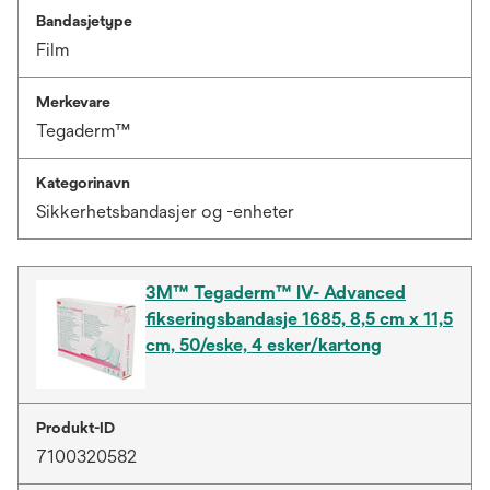
Bandasjetype
Film
Merkevare
Tegaderm™
Kategorinavn
Sikkerhetsbandasjer og -enheter
3M™ Tegaderm™ IV- Advanced
fikseringsbandasje 1685, 8,5 cm x 11,5
cm, 50/eske, 4 esker/kartong
Produkt-ID
7100320582