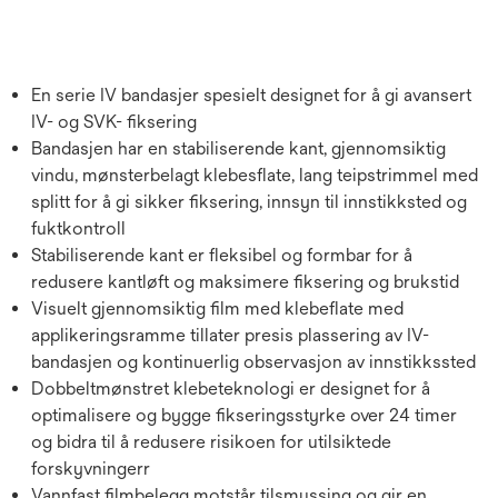
En serie IV bandasjer spesielt designet for å gi avansert
IV- og SVK- fiksering
Bandasjen har en stabiliserende kant, gjennomsiktig
vindu, mønsterbelagt klebesflate, lang teipstrimmel med
splitt for å gi sikker fiksering, innsyn til innstikksted og
fuktkontroll
Stabiliserende kant er fleksibel og formbar for å
redusere kantløft og maksimere fiksering og brukstid
Visuelt gjennomsiktig film med klebeflate med
applikeringsramme tillater presis plassering av IV-
bandasjen og kontinuerlig observasjon av innstikkssted
Dobbeltmønstret klebeteknologi er designet for å
optimalisere og bygge fikseringsstyrke over 24 timer
og bidra til å redusere risikoen for utilsiktede
forskyvningerr
Vannfast filmbelegg motstår tilsmussing og gir en