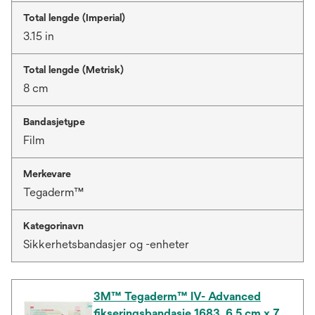
Total lengde (Imperial)
3.15 in
Total lengde (Metrisk)
8 cm
Bandasjetype
Film
Merkevare
Tegaderm™
Kategorinavn
Sikkerhetsbandasjer og -enheter
3M™ Tegaderm™ IV- Advanced
fikseringsbandasje 1683, 6,5 cm x 7