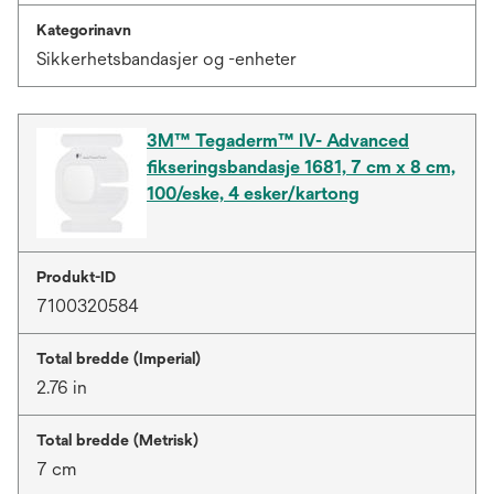
Kategorinavn
Sikkerhetsbandasjer og -enheter
3M™ Tegaderm™ IV- Advanced
fikseringsbandasje 1681, 7 cm x 8 cm,
100/eske, 4 esker/kartong
Produkt-ID
7100320584
Total bredde (Imperial)
2.76 in
Total bredde (Metrisk)
7 cm