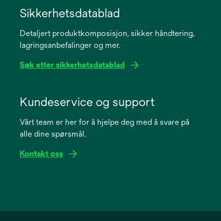
in
Sikkerhetsdatablad
a
Detaljert produktkomposisjon, sikker håndtering,
new
lagringsanbefalinger og mer.
tab
Søk etter sikkerhetsdatablad
opens
in
Kundeservice og support
a
Vårt team er her for å hjelpe deg med å svare på
new
alle dine spørsmål.
tab
Kontakt oss