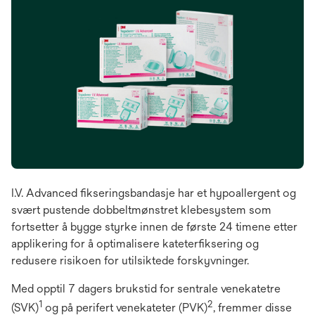
I.V. Advanced fikseringsbandasje har et hypoallergent og
svært pustende dobbeltmønstret klebesystem som
fortsetter å bygge styrke innen de første 24 timene etter
applikering for å optimalisere kateterfiksering og
redusere risikoen for utilsiktede forskyvninger.
Med opptil 7 dagers brukstid for sentrale venekatetre
1
2
(SVK)
og på perifert venekateter (PVK)
, fremmer disse