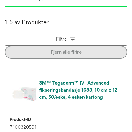
1-5 av Produkter
Filtre
Fjern alle filtre
3M™ Tegaderm™ IV- Advanced
fikseringsbandasje 1688, 10 cm x 12
cm, 50/eske, 4 esker/kartong
Produkt-ID
7100320591