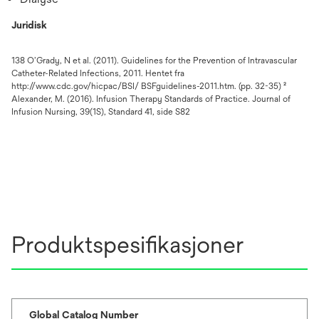
Juridisk
138 O’Grady, N et al. (2011). Guidelines for the Prevention of Intravascular
Catheter-Related Infections, 2011. Hentet fra
http://www.cdc.gov/hicpac/BSI/ BSFguidelines-2011.htm. (pp. 32-35) ²
Alexander, M. (2016). Infusion Therapy Standards of Practice. Journal of
Infusion Nursing, 39(1S), Standard 41, side S82
Produktspesifikasjoner
Global Catalog Number