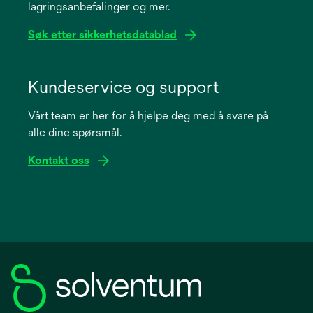
lagringsanbefalinger og mer.
tab
Søk etter sikkerhetsdatablad
opens
in
Kundeservice og support
a
Vårt team er her for å hjelpe deg med å svare på
new
alle dine spørsmål.
tab
Kontakt oss