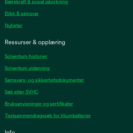
Bærekraft & sosial påvirkning
tab
Etikk & samsvar
opens
Nyheter
in
a
Ressurser & opplæring
new
tab
Solventum-historier
Solventum utdanning
Samsvars- og sikkerhetsdokumenter
Søk etter SVHC
Bruksanvisninger og sertifikater
Testsammendragssøk for litiumbatterier
Info