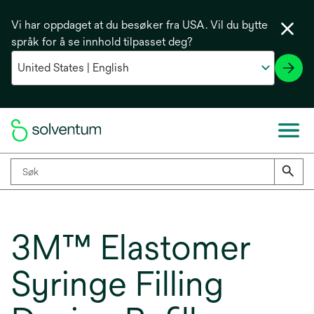
Vi har oppdaget at du besøker fra USA. Vil du bytte
språk for å se innhold tilpasset deg?
3M™ Elastomer
Syringe Filling