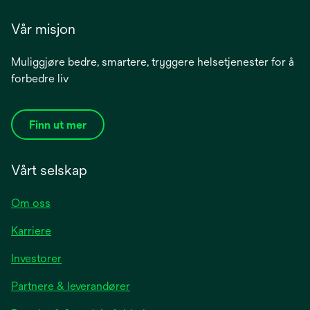
Vår misjon
Muliggjøre bedre, smartere, tryggere helsetjenester for å
forbedre liv
Finn ut mer
Vårt selskap
Om oss
Karriere
opens
Investorer
in
Partnere & leverandører
a
new