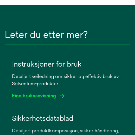
Leter du etter mer?
Instruksjoner for bruk
Detaljert veiledning om sikker og effektiv bruk av
Solventum-produkter.
Finn bruksanvisning
opens
in
Sikkerhetsdatablad
a
Detaljert produktkomposisjon, sikker håndtering,
new