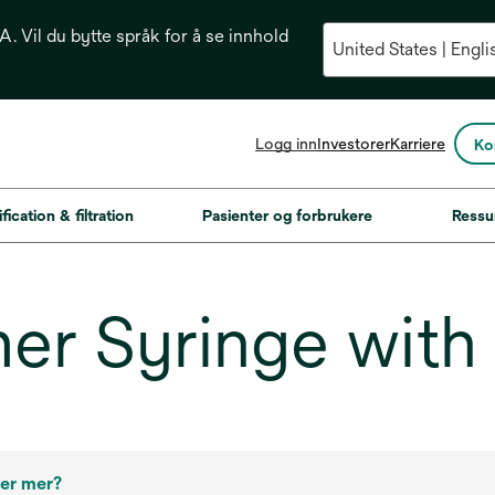
. Vil du bytte språk for å se innhold
opens
Logg inn
Investorer
Karriere
Ko
in
a
new
fication & filtration
Pasienter og forbrukere
Ressu
tab
r Syringe with F
ter mer?