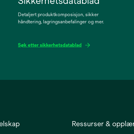
Sikkerhetsdatablad
Detaljert produktkomposisjon, sikker
håndtering, lagringsanbefalinger og mer.
Søk etter sikkerhetsdatablad
opens
in
a
new
tab
elskap
Ressurser & opplæ