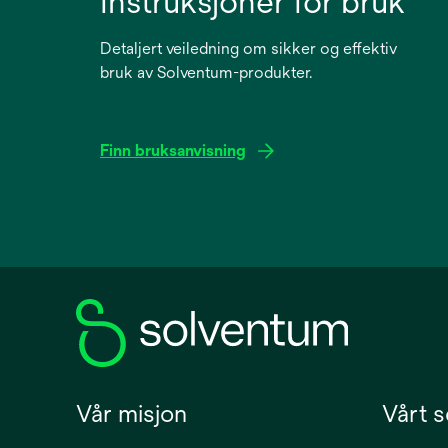
Instruksjoner for bruk
Detaljert veiledning om sikker og effektiv
bruk av Solventum-produkter.
Finn bruksanvisning
opens
in
a
new
tab
Vår misjon
Vårt s