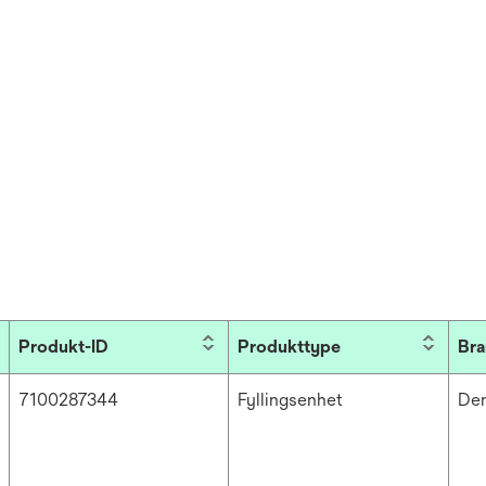
Produkt-ID
Produkttype
Bra
7100287344
Fyllingsenhet
Den