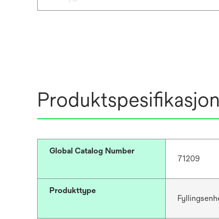
Produktspesifikasjo
Global Catalog Number
71209
Produkttype
Fyllingsenh