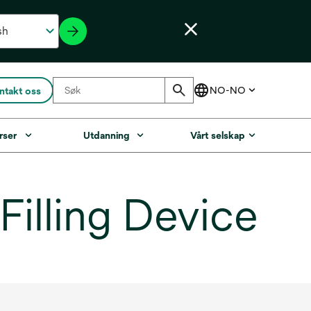
ntakt oss
rser
Utdanning
Vårt selskap
illing Device