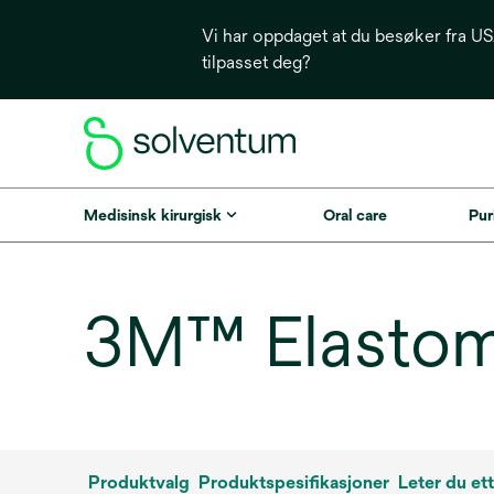
Vi har oppdaget at du besøker fra USA
tilpasset deg?
Medisinsk kirurgisk
Oral care
Puri
3M™ Elastome
Produktvalg
Produktspesifikasjoner
Leter du et