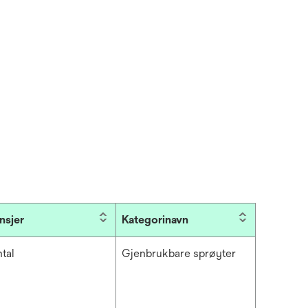
nsjer
Kategorinavn
tal
Gjenbrukbare sprøyter