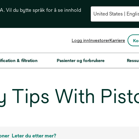
. Vil du bytte språk for å se innhold
opens
Logg inn
Investorer
Karriere
Ko
in
a
new
fication & filtration
Pasienter og forbrukere
Ressu
tab
 Tips With Pist
oner
Leter du etter mer?