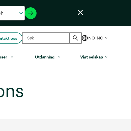
ntakt oss
rser
Utdanning
Vårt selskap
ons