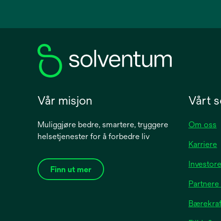
in
a
new
tab
Vår misjon
Vårt s
Muliggjøre bedre, smartere, tryggere
Om oss
helsetjenester for å forbedre liv
Karriere
Investore
Finn ut mer
Partnere
Bærekraft