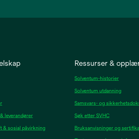
in
a
new
tab
elskap
Ressurser & opplæ
Solventum-historier
Solventum utdanning
opens
r
Samsvars- og sikkerhetsdo
in
 & leverandører
Søk etter SVHC
a
new
 & sosial påvirkning
Bruksanvisninger og sertifik
tab