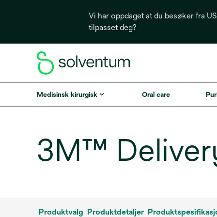
Vi har oppdaget at du besøker fra USA
tilpasset deg?
Medisinsk kirurgisk
Oral care
Puri
3M™ Delivery
Produktvalg
Produktdetaljer
Produktspesifikasj