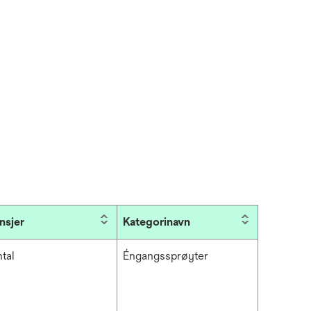
nsjer
Kategorinavn
tal
Éngangssprøyter