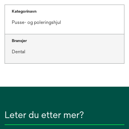
a
b
Kategorinavn
Pusse- og poleringshjul
Bransjer
Dental
Leter du etter mer?