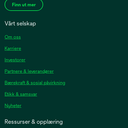
Finn ut mer
Vårt selskap
Om oss
Karriere
opens
Investorer
in
Partnere & leverandører
a
new
Bærekraft & sosial påvirkning
tab
Etikk & samsvar
opens
Nyheter
in
a
Ressurser & opplæring
new