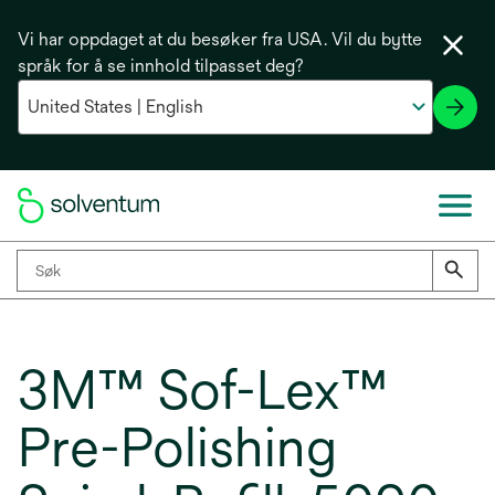
Vi har oppdaget at du besøker fra USA. Vil du bytte
språk for å se innhold tilpasset deg?
3M™ Sof-Lex™
Pre-Polishing