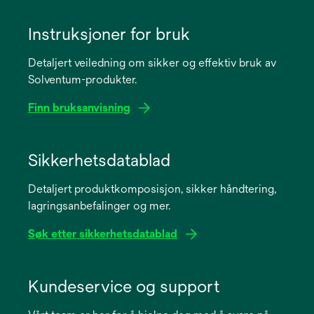
Instruksjoner for bruk
Detaljert veiledning om sikker og effektiv bruk av
Solventum-produkter.
Finn bruksanvisning
opens
in
Sikkerhetsdatablad
a
Detaljert produktkomposisjon, sikker håndtering,
new
lagringsanbefalinger og mer.
tab
Søk etter sikkerhetsdatablad
opens
in
Kundeservice og support
a