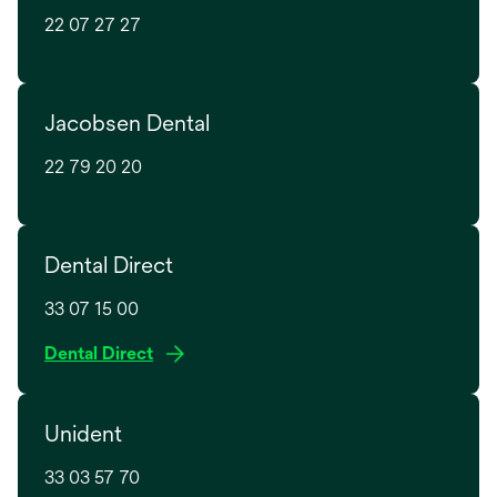
22 07 27 27
Jacobsen Dental
22 79 20 20
Dental Direct
33 07 15 00
o
Dental Direct
p
e
Unident
n
s
33 03 57 70
i