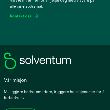
Vårt team er her for å hjelpe deg med å svare på
new
alle dine spørsmål.
tab
Kontakt oss
Vår misjon
Muliggjøre bedre, smartere, tryggere helsetjenester for å
forbedre liv