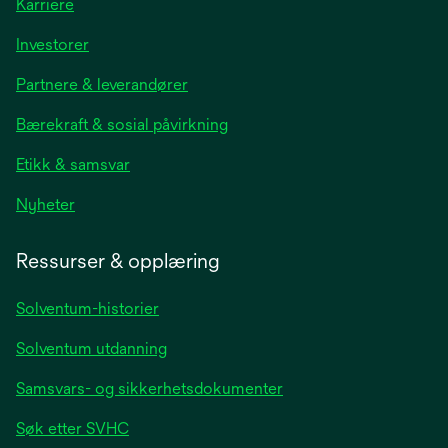
Karriere
opens
Investorer
in
Partnere & leverandører
a
new
Bærekraft & sosial påvirkning
tab
Etikk & samsvar
opens
Nyheter
in
a
Ressurser & opplæring
new
tab
Solventum-historier
Solventum utdanning
Samsvars- og sikkerhetsdokumenter
Søk etter SVHC