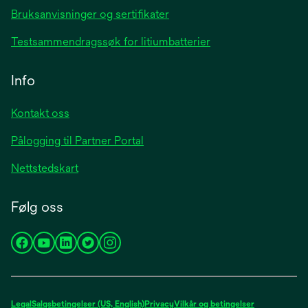
Bruksanvisninger og sertifikater
Testsammendragssøk for litiumbatterier
Info
Kontakt oss
Pålogging til Partner Portal
Nettstedskart
Følg oss
opens
opens
opens
opens
opens
in
in
in
in
in
a
a
a
a
a
new
new
new
new
new
Legal
Salgsbetingelser (US, English)
Privacy
Vilkår og betingelser