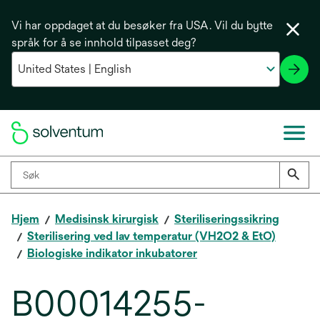
Vi har oppdaget at du besøker fra USA. Vil du bytte
språk for å se innhold tilpasset deg?
Hjem
Medisinsk kirurgisk
Steriliseringssikring
Sterilisering ved lav temperatur (VH2O2 & EtO)
Biologiske indikator inkubatorer
B00014255-