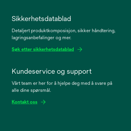
opens
in
Sikkerhetsdatablad
a
Detaljert produktkomposisjon, sikker håndtering,
new
lagringsanbefalinger og mer.
tab
Søk etter sikkerhetsdatablad
opens
in
Kundeservice og support
a
Vårt team er her for å hjelpe deg med å svare på
new
alle dine spørsmål.
tab
Kontakt oss