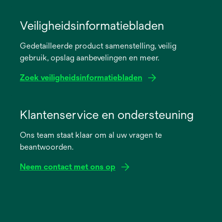
opens
in
Veiligheidsinformatiebladen
a
Gedetailleerde product samenstelling, veilig
new
gebruik, opslag aanbevelingen en meer.
tab
Zoek veiligheidsinformatiebladen
opens
in
Klantenservice en ondersteuning
a
Ons team staat klaar om al uw vragen te
new
beantwoorden.
tab
Neem contact met ons op