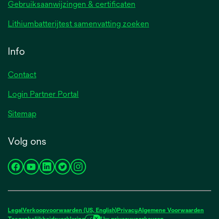
Gebruiksaanwijzingen & certificaten
Lithiumbatterijtest samenvatting zoeken
Info
Contact
Login Partner Portal
Sitemap
Volg ons
opens
opens
opens
opens
opens
in
in
in
in
in
a
a
a
a
a
new
new
new
new
new
Legal
Verkoopvoorwaarden (US, English)
Privacy
Algemene Voorwaarden
tab
tab
tab
tab
tab