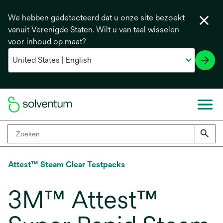
We hebben gedetecteerd dat u onze site bezoekt
vanuit Verenigde Staten. Wilt u van taal wisselen
voor inhoud op maat?
Attest™ Steam Clear Testpacks
3M™ Attest™