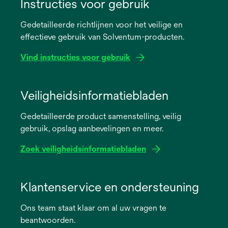
Instructies voor gebruik
Gedetailleerde richtlijnen voor het veilige en
effectieve gebruik van Solventum-producten.
Vind instructies voor gebruik
opens
in
Veiligheidsinformatiebladen
a
Gedetailleerde product samenstelling, veilig
new
gebruik, opslag aanbevelingen en meer.
tab
Zoek veiligheidsinformatiebladen
opens
in
Klantenservice en ondersteuning
a
Ons team staat klaar om al uw vragen te
new
beantwoorden.
tab