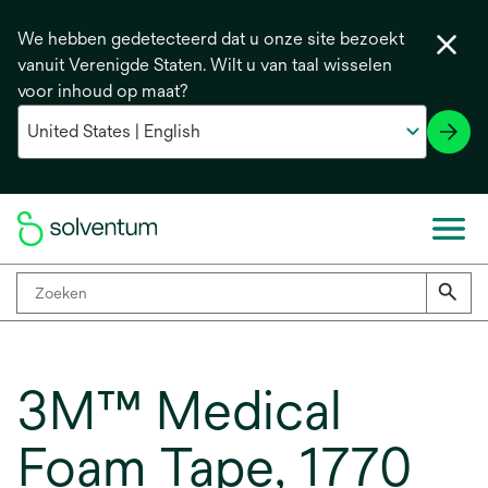
We hebben gedetecteerd dat u onze site bezoekt
vanuit Verenigde Staten. Wilt u van taal wisselen
voor inhoud op maat?
3M™ Medical
Foam Tape, 1770