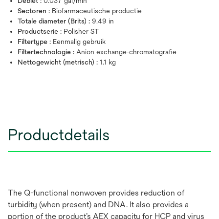
Debiet :
0.037 gal/min
Sectoren :
Biofarmaceutische productie
Totale diameter (Brits) :
9.49 in
Productserie :
Polisher ST
Filtertype :
Eenmalig gebruik
Filtertechnologie :
Anion exchange-chromatografie
Nettogewicht (metrisch) :
1.1 kg
Productdetails
The Q-functional nonwoven provides reduction of
turbidity (when present) and DNA. It also provides a
portion of the product’s AEX capacity for HCP and virus