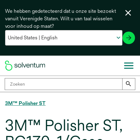
We hebben gedetecteerd dat u onze site bezoekt
vanuit Verenigde Staten. Wilt u van taal wisselen
voor inhoud op maat?
3M™ Polisher ST
3M™ Polisher ST,