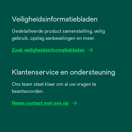
opens
in
Veiligheidsinformatiebladen
a
Gedetailleerde product samenstelling, veilig
new
gebruik, opslag aanbevelingen en meer.
tab
Zoek veiligheidsinformatiebladen
opens
in
Klantenservice en ondersteuning
a
Ons team staat klaar om al uw vragen te
new
beantwoorden.
tab
Neem contact met ons op