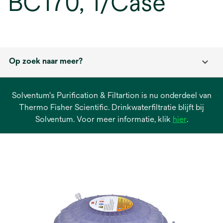
BC170, 1/Case
Op zoek naar meer?
Solventum's Purification & Filtartion is nu onderdeel van
Thermo Fisher Scientific. Drinkwaterfiltratie blijft bij
opens
Solventum. Voor meer informatie, klik
hier
.
in
a
new
tab