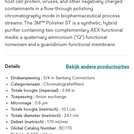
host cell protein, viruses, and other negatively charged
contaminants in a flow-through polishing
chromatography mode in biopharmaceutical process
streams. The 3M™ Polisher ST is a synthetic, hybrid
purifier containing two complementary AEX-functional
media: a quaternary ammonium (“Q”) functional
nonwoven and a guanidinium-functional membrane.
Details
Bekijk andere productopties
Eindaanpassing :
3/4 in Sanitary Connectors
Categorienaam :
Chromatografiefilters
Totale hoogte (imperiaal) :
3.98 in
Toepassing :
Anion exchange
Micronage :
0.8 μm
Totale hoogte (metrisch) :
10.1 cm
Totale diameter (metrisch) :
24.1 cm
Debiet (metrisch) :
170 ml/min
Global Catalog Number :
BC170