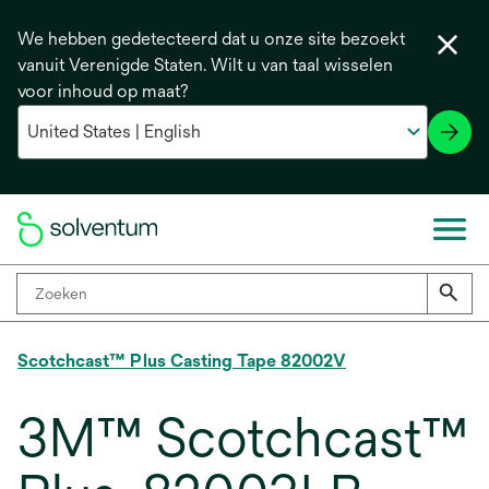
We hebben gedetecteerd dat u onze site bezoekt
vanuit Verenigde Staten. Wilt u van taal wisselen
voor inhoud op maat?
Scotchcast™ Plus Casting Tape 82002V
3M™ Scotchcast™