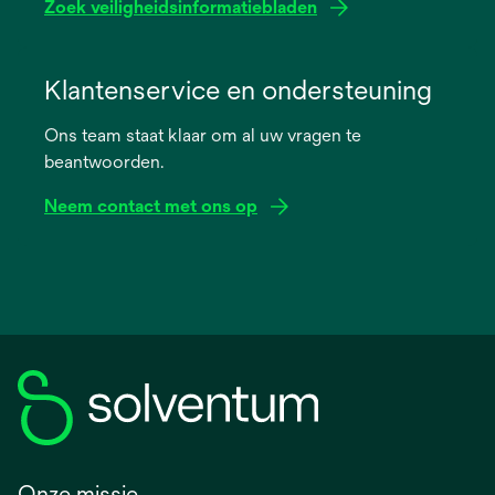
Zoek veiligheidsinformatiebladen
opens
in
Klantenservice en ondersteuning
a
Ons team staat klaar om al uw vragen te
new
beantwoorden.
tab
Neem contact met ons op
Onze missie