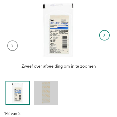
Zweef over afbeelding om in te zoomen
1-2 van 2