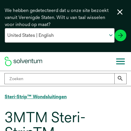
We hebben gedetecteerd dat u onze site bezoekt
vanuit Verenigde Staten. Wilt u van taal wisselen
voor inhoud op maat?
Steri-Strip™ Wondsluitingen
3MTM Steri-