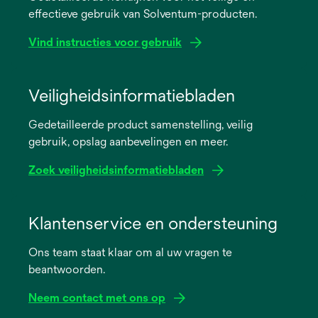
effectieve gebruik van Solventum-producten.
Vind instructies voor gebruik
opens
in
Veiligheidsinformatiebladen
a
Gedetailleerde product samenstelling, veilig
new
gebruik, opslag aanbevelingen en meer.
tab
Zoek veiligheidsinformatiebladen
opens
in
Klantenservice en ondersteuning
a
Ons team staat klaar om al uw vragen te
new
beantwoorden.
tab
Neem contact met ons op