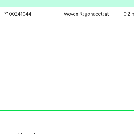
7100241044
Woven Rayonacetaat
0.2