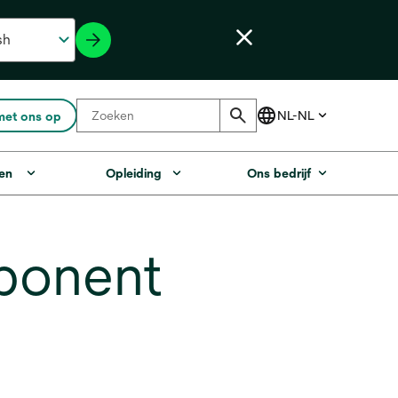
met ons op
en
Opleiding
Ons bedrijf
ponent