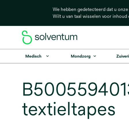
We hebben gedetecteerd dat u onze s
Wilt u van taal wisselen voor inhoud
Medisch
Mondzorg
Zuiveri
B500559401
textieltapes