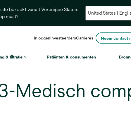
ite bezoekt vanuit Verenigde Staten.
 op maat?
opens
Inloggen
Investeerders
Carrières
Neem contact 
in
a
new
ng & filtratie
Patiënten & consumenten
Bronn
tab
3-Medisch com