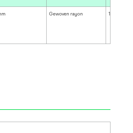
 mm
Gewoven rayon
135 g/m²