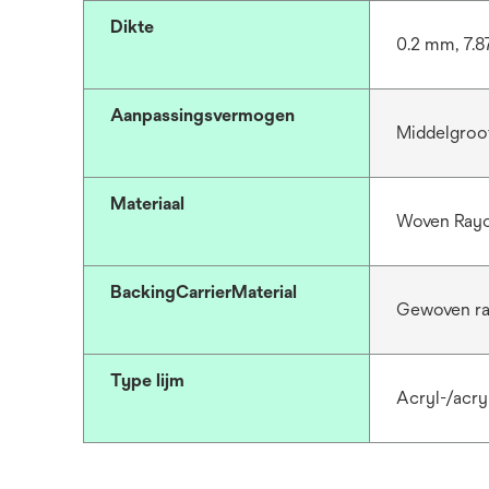
Dikte
0.2 mm, 7.8
Aanpassingsvermogen
Middelgroo
Materiaal
Woven Rayo
BackingCarrierMaterial
Gewoven r
Type lijm
Acryl-/acryl