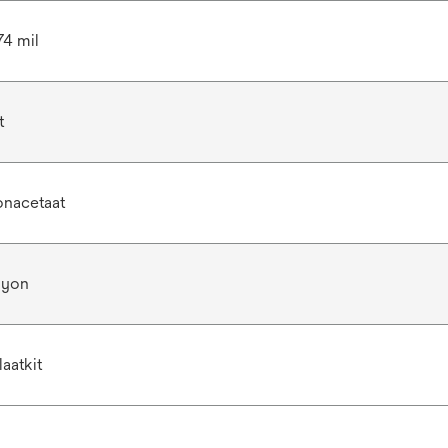
74 mil
t
nacetaat
ayon
aatkit