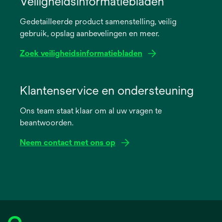
Veiligheidsinformatiebladen
a
Gedetailleerde product samenstelling, veilig
new
gebruik, opslag aanbevelingen en meer.
tab
Zoek veiligheidsinformatiebladen
opens
in
Klantenservice en ondersteuning
a
Ons team staat klaar om al uw vragen te
new
beantwoorden.
tab
Neem contact met ons op