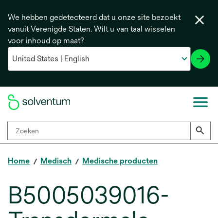
We hebben gedetecteerd dat u onze site bezoekt
vanuit Verenigde Staten. Wilt u van taal wisselen
voor inhoud op maat?
Home
Medisch
Medische producten
B5005039016-