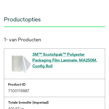
Productopties
1- van Producten
3M™ Scotchpak™ Polyester
Packaging Film Laminate, MA250M,
Config Roll
Product-ID
7100119887
Totale breedte (imperiaal)
401.57 in