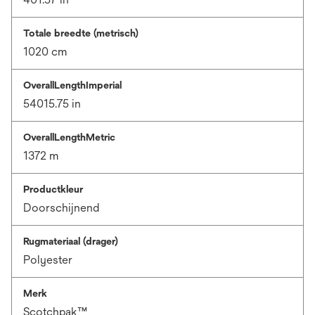
Totale breedte (metrisch)
1020 cm
OverallLengthImperial
54015.75 in
OverallLengthMetric
1372 m
Productkleur
Doorschijnend
Rugmateriaal (drager)
Polyester
Merk
Scotchpak™