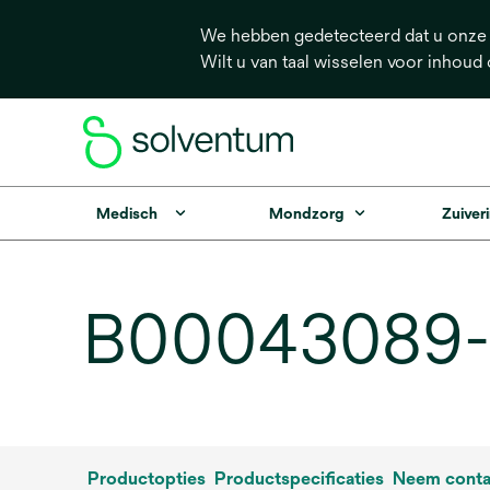
We hebben gedetecteerd dat u onze s
Wilt u van taal wisselen voor inhoud
Medisch
Mondzorg
Zuiveri
B00043089-B
Productopties
Productspecificaties
Neem conta