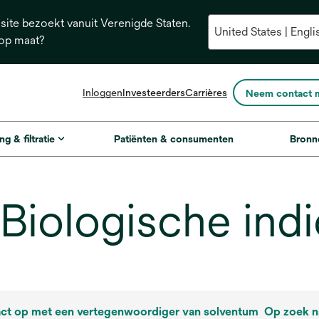
ite bezoekt vanuit Verenigde Staten.
 op maat?
opens
Inloggen
Investeerders
Carrières
Neem contact 
in
a
new
ng & filtratie
Patiënten & consumenten
Bronn
tab
iologische indi
ct op met een vertegenwoordiger van solventum
Op zoek n