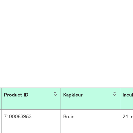
Product-ID
Kapkleur
Incu
7100083953
Bruin
24 m