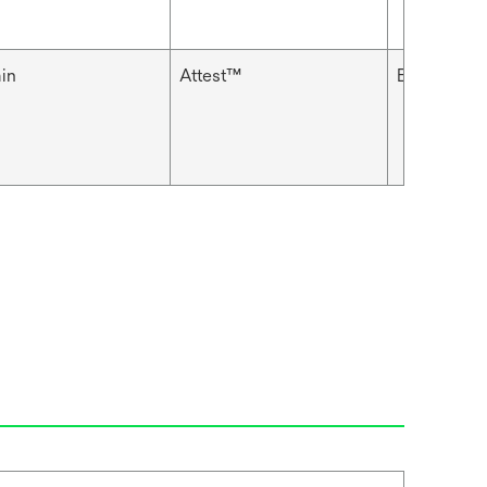
in
Attest™
Biologische