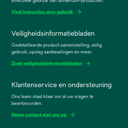
effectieve gebruik van Solventum-producten.
Vind instructies voor gebruik
opens
in
Veiligheidsinformatiebladen
a
Gedetailleerde product samenstelling, veilig
new
gebruik, opslag aanbevelingen en meer.
tab
Zoek veiligheidsinformatiebladen
opens
in
Klantenservice en ondersteuning
a
Ons team staat klaar om al uw vragen te
new
beantwoorden.
tab
Neem contact met ons op