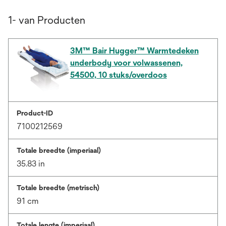
1- van Producten
3M™ Bair Hugger™ Warmtedeken
underbody voor volwassenen,
54500, 10 stuks/overdoos
Product-ID
7100212569
Totale breedte (imperiaal)
35.83 in
Totale breedte (metrisch)
91 cm
Totale lengte (imperiaal)