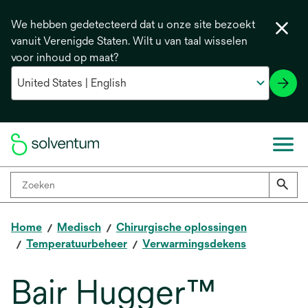
We hebben gedetecteerd dat u onze site bezoekt
vanuit Verenigde Staten. Wilt u van taal wisselen
voor inhoud op maat?
Home
Medisch
Chirurgische oplossingen
Temperatuurbeheer
Verwarmingsdekens
Bair Hugger™