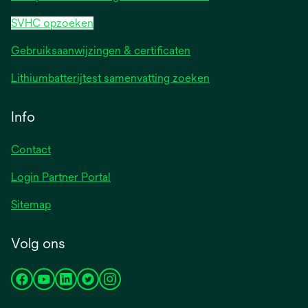
SVHC opzoeken
Gebruiksaanwijzingen & certificaten
Lithiumbatterijtest samenvatting zoeken
Info
Contact
Login Partner Portal
Sitemap
Volg ons
opens
opens
opens
opens
opens
in
in
in
in
in