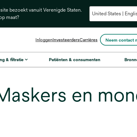
ite bezoekt vanuit Verenigde Staten.
 op maat?
opens
Inloggen
Investeerders
Carrières
Neem contact 
in
a
new
ng & filtratie
Patiënten & consumenten
Bronn
tab
askers en mon