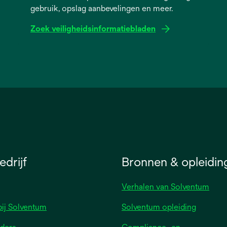
gebruik, opslag aanbevelingen en meer.
Zoek veiligheidsinformatiebladen
opens
in
a
new
tab
drijf
Bronnen & opleidin
Verhalen van Solventum
ij Solventum
Solventum opleiding