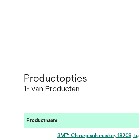
Productopties
1- van Producten
Productnaam
3M™ Chirurgisch masker, 1820S, ty