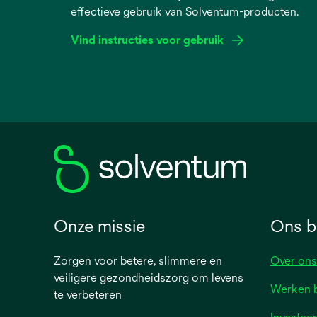
effectieve gebruik van Solventum-producten.
Vind instructies voor gebruik
opens
in
a
new
tab
Onze missie
Ons be
Zorgen voor betere, slimmere en
Over ons
veiligere gezondheidszorg om levens
Werken b
te verbeteren