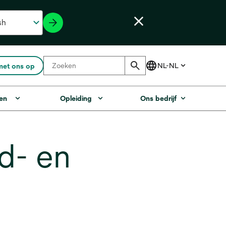
met ons op
en
Opleiding
Ons bedrijf
d- en