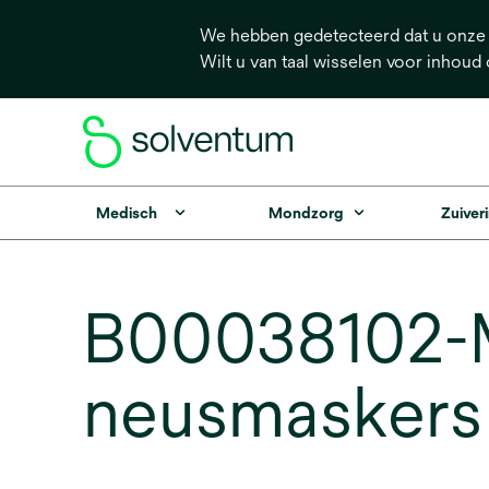
We hebben gedetecteerd dat u onze s
Wilt u van taal wisselen voor inhoud
Medisch
Mondzorg
Zuiveri
B00038102-M
neusmaskers