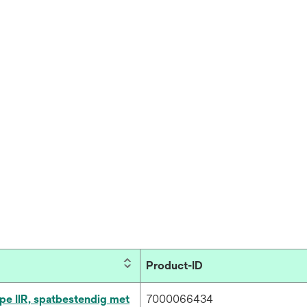
Product-ID
pe IIR, spatbestendig met
7000066434