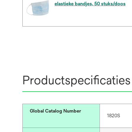
elastieke bandjes, 50 stuks/doos
Productspecificaties
Global Catalog Number
1820S