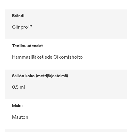
Brändi
Clinpro™
Teollisuudenalat
Hammaslääketiede,Oikomishoito
Säiliön koko (metrijärjestelmä)
0.5 ml
Maku
Mauton