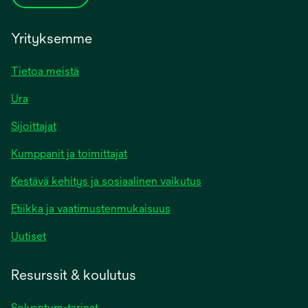
Yrityksemme
Tietoa meistä
Ura
Sijoittajat
Kumppanit ja toimittajat
Kestävä kehitys ja sosiaalinen vaikutus
Etiikka ja vaatimustenmukaisuus
Uutiset
Resurssit & koulutus
Solventum-tarinat