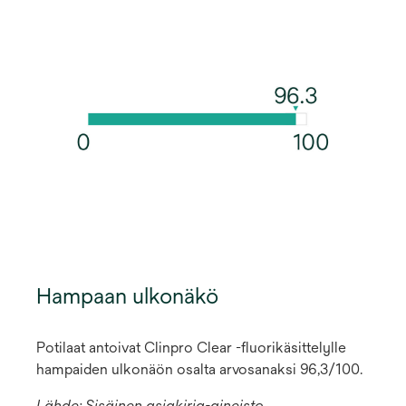
Hampaan ulkonäkö
Potilaat antoivat Clinpro Clear -fluorikäsittelylle
hampaiden ulkonäön osalta arvosanaksi 96,3/100.
Lähde: Sisäinen asiakirja-aineisto.