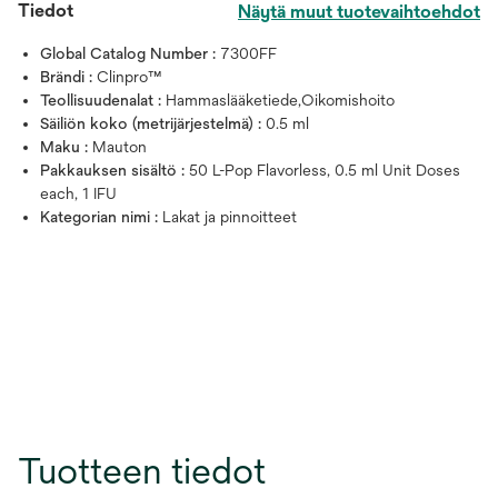
Tiedot
Näytä muut tuotevaihtoehdot
Global Catalog Number :
7300FF
Brändi :
Clinpro™
Teollisuudenalat :
Hammaslääketiede,Oikomishoito
Säiliön koko (metrijärjestelmä) :
0.5 ml
Maku :
Mauton
Pakkauksen sisältö :
50 L-Pop Flavorless, 0.5 ml Unit Doses
each, 1 IFU
Kategorian nimi :
Lakat ja pinnoitteet
Tuotteen tiedot