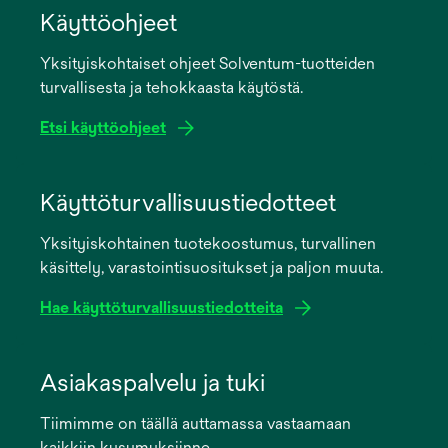
Käyttöohjeet
Yksityiskohtaiset ohjeet Solventum-tuotteiden
turvallisesta ja tehokkaasta käytöstä.
Etsi käyttöohjeet
opens
in
Käyttöturvallisuustiedotteet
a
Yksityiskohtainen tuotekoostumus, turvallinen
new
käsittely, varastointisuositukset ja paljon muuta.
tab
Hae käyttöturvallisuustiedotteita
opens
in
Asiakaspalvelu ja tuki
a
Tiimimme on täällä auttamassa vastaamaan
new
kaikkiin kysymyksiinne.