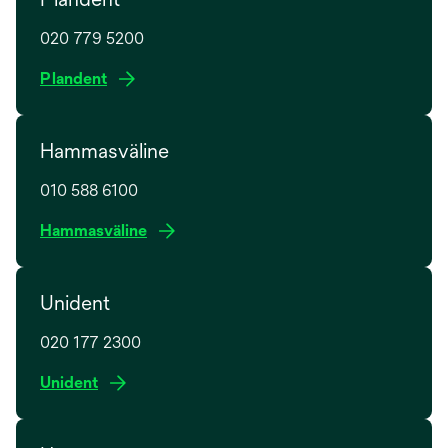
020 779 5200
o
Plandent
p
e
Hammasväline
n
s
010 588 6100
i
n
o
Hammasväline
a
p
n
e
e
Unident
n
w
s
t
020 177 2300
i
a
n
o
Unident
b
a
p
n
e
e