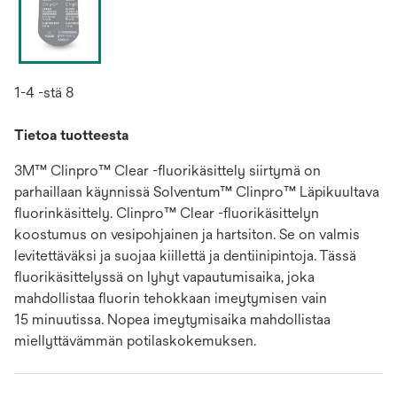
1-4 -stä 8
Tietoa tuotteesta
3M™ Clinpro™ Clear -fluorikäsittely siirtymä on
parhaillaan käynnissä Solventum™ Clinpro™ Läpikuultava
fluorinkäsittely. Clinpro™ Clear -fluorikäsittelyn
koostumus on vesipohjainen ja hartsiton. Se on valmis
levitettäväksi ja suojaa kiillettä ja dentiinipintoja. Tässä
fluorikäsittelyssä on lyhyt vapautumisaika, joka
mahdollistaa fluorin tehokkaan imeytymisen vain
15 minuutissa. Nopea imeytymisaika mahdollistaa
miellyttävämmän potilaskokemuksen.