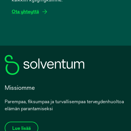
tab
Ota yhteyttä
Missiomme
Parempaa, fiksumpaa ja turvallisempaa terveydenhuoltoa
elämän parantamiseksi
Lue lisää