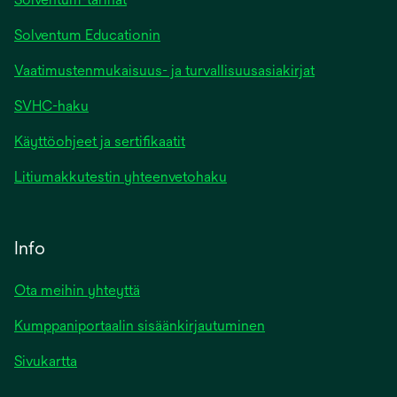
Solventum Educationin
Vaatimustenmukaisuus- ja turvallisuusasiakirjat
SVHC-haku
Käyttöohjeet ja sertifikaatit
Litiumakkutestin yhteenvetohaku
Info
Ota meihin yhteyttä
Kumppaniportaalin sisäänkirjautuminen
Sivukartta