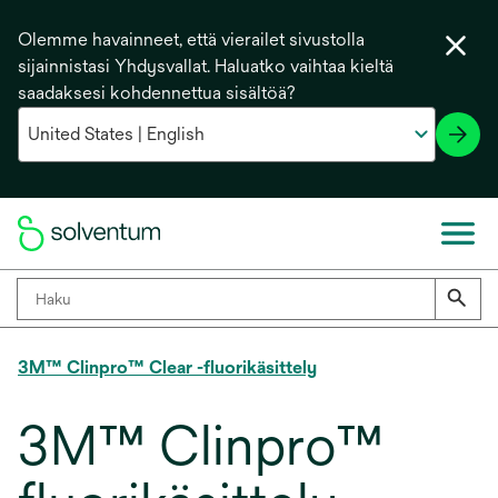
Olemme havainneet, että vierailet sivustolla
sijainnistasi Yhdysvallat. Haluatko vaihtaa kieltä
saadaksesi kohdennettua sisältöä?
3M™ Clinpro™ Clear -fluorikäsittely
3M™ Clinpro™