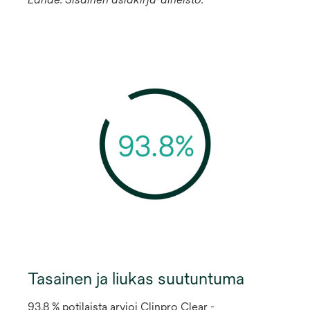
Tasainen ja liukas suutuntuma
93,8 % potilaista arvioi Clinpro Clear -