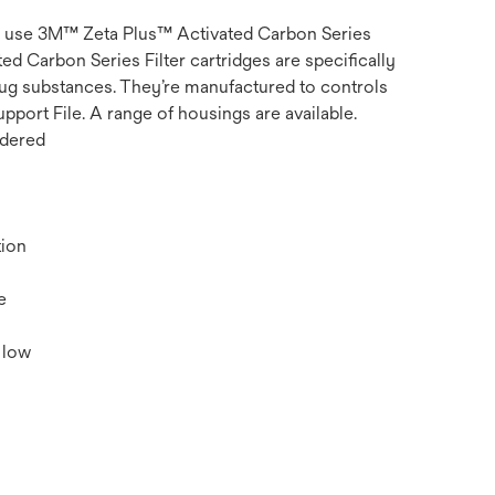
er, use 3M™ Zeta Plus™ Activated Carbon Series
ed Carbon Series Filter cartridges are specifically
rug substances. They’re manufactured to controls
pport File. A range of housings are available.
wdered
tion
e
 low