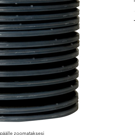
n päälle zoomataksesi