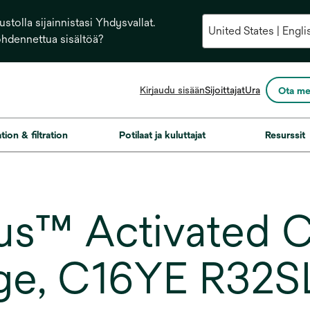
stolla sijainnistasi Yhdysvallat.
ohdennettua sisältöä?
opens
Kirjaudu sisään
Sijoittajat
Ura
Ota me
in
a
new
ation & filtration
Potilaat ja kuluttajat
Resurssit
tab
s™ Activated C
dge, C16YE R32SL