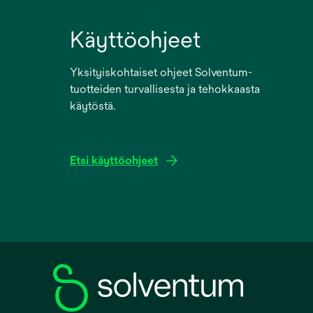
Käyttöohjeet
Yksityiskohtaiset ohjeet Solventum-
tuotteiden turvallisesta ja tehokkaasta
käytöstä.
Etsi käyttöohjeet
opens
in
a
new
tab