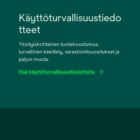
Käyttöturvallisuustiedo
tteet
Yksityiskohtainen tuotekoostumus,
turvallinen käsittely, varastointisuositukset ja
paljon muuta.
Hae käyttöturvallisuustiedotteita
opens
in
a
new
tab