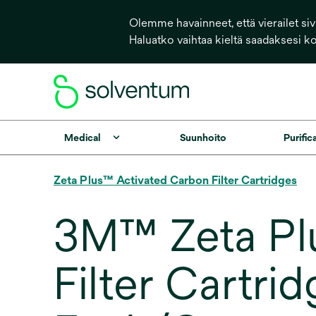
Olemme havainneet, että vierailet sivu
Haluatko vaihtaa kieltä saadaksesi k
Medical
Suunhoito
Purific
Zeta Plus™ Activated Carbon Filter Cartridges
3M™ Zeta Plu
Filter Cartri