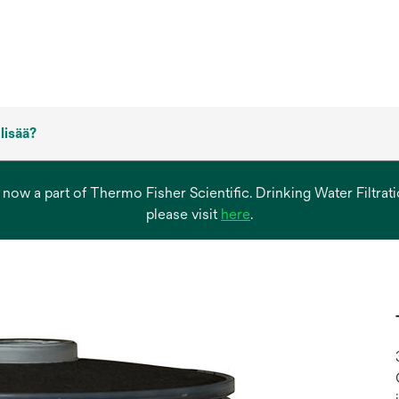
 lisää?
s now a part of Thermo Fisher Scientific. Drinking Water Filtr
opens
please visit
here
.
in
a
new
tab