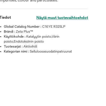
impurities, colour and particulates.
Tiedot
Näytä muut tuotevaihtoehdot
Global Catalog Number :
C16YE R32SLP
Brändi :
Zeta Plus™
Käyttökohde :
Katalyytin poisto,Värin
poisto,Endotoksiinin poisto
Tuotesarjat :
Aktiivihiili
Kategorian nimi :
Selluloosasuodatinpatruunat