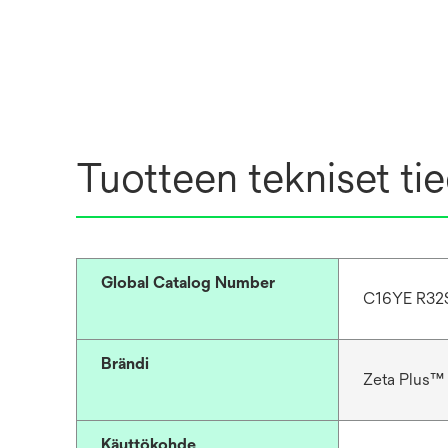
Tuotteen tekniset ti
Global Catalog Number
C16YE R32
Brändi
Zeta Plus™
Käyttökohde