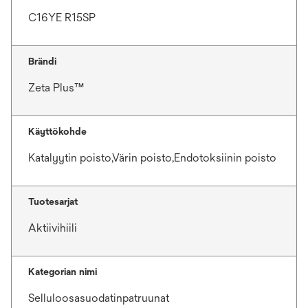
C16YE R15SP
Brändi
Zeta Plus™
Käyttökohde
Katalyytin poisto,Värin poisto,Endotoksiinin poisto
Tuotesarjat
Aktiivihiili
Kategorian nimi
Selluloosasuodatinpatruunat