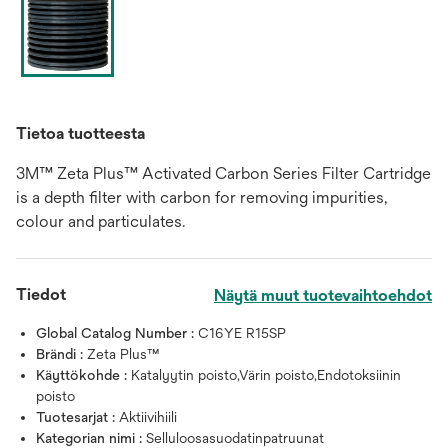
Tietoa tuotteesta
3M™ Zeta Plus™ Activated Carbon Series Filter Cartridge
is a depth filter with carbon for removing impurities,
colour and particulates.
Tiedot
Näytä muut tuotevaihtoehdot
Global Catalog Number :
C16YE R15SP
Brändi :
Zeta Plus™
Käyttökohde :
Katalyytin poisto,Värin poisto,Endotoksiinin
poisto
Tuotesarjat :
Aktiivihiili
Kategorian nimi :
Selluloosasuodatinpatruunat