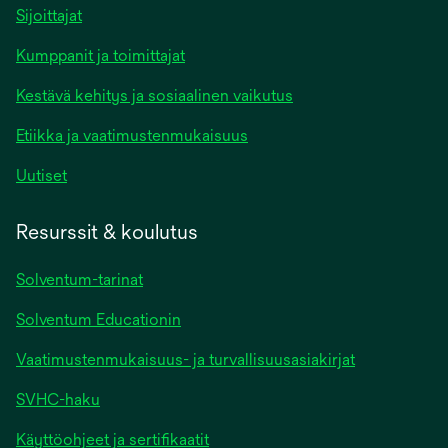
Sijoittajat
Kumppanit ja toimittajat
Kestävä kehitys ja sosiaalinen vaikutus
Etiikka ja vaatimustenmukaisuus
Uutiset
Resurssit & koulutus
Solventum-tarinat
Solventum Educationin
Vaatimustenmukaisuus- ja turvallisuusasiakirjat
SVHC-haku
Käyttöohjeet ja sertifikaatit