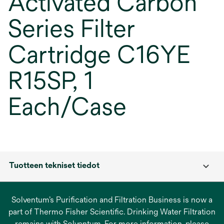
Activated Carbon
Series Filter
Cartridge C16YE
R15SP, 1
Each/Case
Tuotteen tekniset tiedot
Solventum’s Purification and Filtration Business is now a
part of Thermo Fisher Scientific. Drinking Water Filtration
remains with Solventum. For more information, please