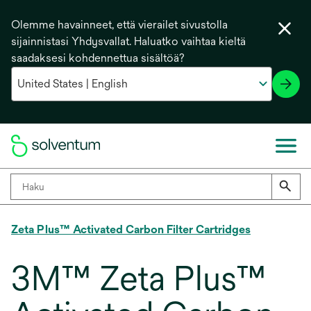
Olemme havainneet, että vierailet sivustolla
sijainnistasi Yhdysvallat. Haluatko vaihtaa kieltä
saadaksesi kohdennettua sisältöä?
Zeta Plus™ Activated Carbon Filter Cartridges
3M™ Zeta Plus™