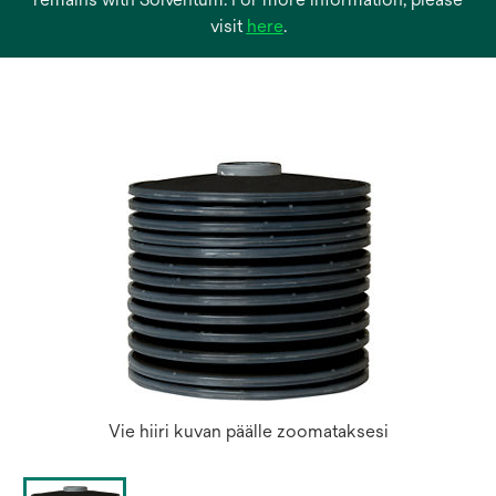
opens
visit
here
.
in
a
new
tab
Vie hiiri kuvan päälle zoomataksesi