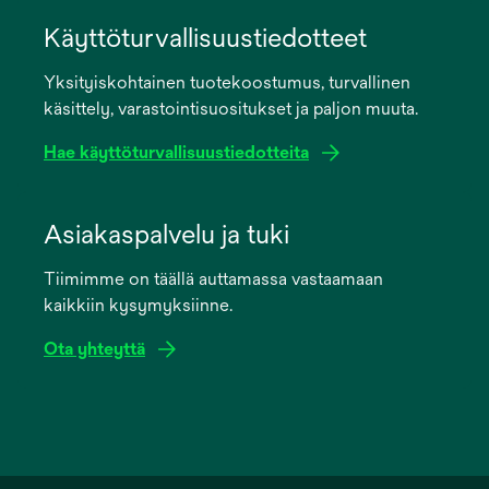
opens
in
Käyttöturvallisuustiedotteet
a
Yksityiskohtainen tuotekoostumus, turvallinen
new
käsittely, varastointisuositukset ja paljon muuta.
tab
Hae käyttöturvallisuustiedotteita
opens
in
Asiakaspalvelu ja tuki
a
Tiimimme on täällä auttamassa vastaamaan
new
kaikkiin kysymyksiinne.
tab
Ota yhteyttä