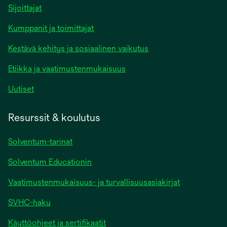
Sijoittajat
Kumppanit ja toimittajat
Kestävä kehitys ja sosiaalinen vaikutus
Etiikka ja vaatimustenmukaisuus
Uutiset
Resurssit & koulutus
Solventum-tarinat
Solventum Educationin
Vaatimustenmukaisuus- ja turvallisuusasiakirjat
SVHC-haku
Käyttöohjeet ja sertifikaatit