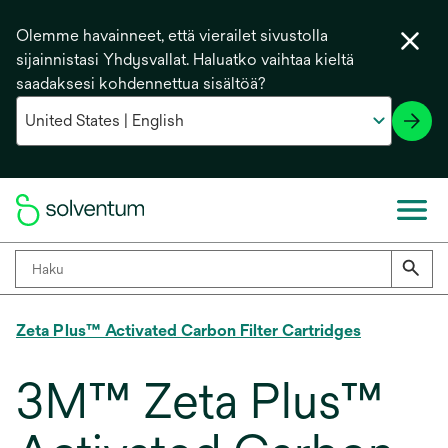
Olemme havainneet, että vierailet sivustolla
sijainnistasi Yhdysvallat. Haluatko vaihtaa kieltä
saadaksesi kohdennettua sisältöä?
Zeta Plus™ Activated Carbon Filter Cartridges
3M™ Zeta Plus™