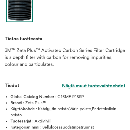
Tietoa tuotteesta
3M™ Zeta Plus™ Activated Carbon Series Filter Cartridge
is a depth filter with carbon for removing impurities,
colour and particulates.
Tiedot
Näytä muut tuotevaihtoehdot
Global Catalog Number :
C16ME R15SP
Brändi :
Zeta Plus™
Käyttökohde :
Katalyytin poisto,Värin poisto,Endotoksiinin
poisto
Tuotesarjat :
Aktiivihiili
Kategorian nimi :
Selluloosasuodatinpatruunat