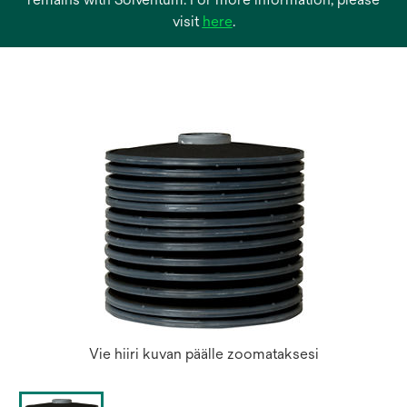
opens
visit
here
.
in
a
new
tab
Vie hiiri kuvan päälle zoomataksesi