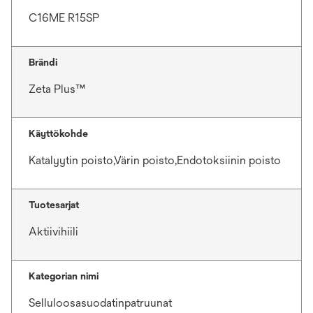
C16ME R15SP
Brändi
Zeta Plus™
Käyttökohde
Katalyytin poisto,Värin poisto,Endotoksiinin poisto
Tuotesarjat
Aktiivihiili
Kategorian nimi
Selluloosasuodatinpatruunat