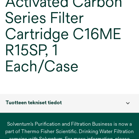
Activated Carbon
Series Filter
Cartridge C16ME
R15SP, 1
Each/Case
Tuotteen tekniset tiedot
Solventum’s Purification and Filtration Business is now a
part of Thermo Fisher Scientific. Drinking Water Filtration
remains with Solventum. For more information, please