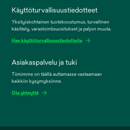
opens
in
Käyttöturvallisuustiedotteet
a
Yksityiskohtainen tuotekoostumus, turvallinen
new
käsittely, varastointisuositukset ja paljon muuta.
tab
Hae käyttöturvallisuustiedotteita
opens
in
Asiakaspalvelu ja tuki
a
Tiimimme on täällä auttamassa vastaamaan
new
kaikkiin kysymyksiinne.
tab
Ota yhteyttä