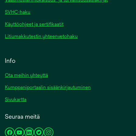
SVHC-haku
Käyttöohjeet ja sertifikaatit
Litiumakkutestin yhteenvetohaku
Info
Ota meihin yhteyttä
Kumppaniportaalin sisäänkirjautuminen
Sivukartta
Seuraa meitä
opens
opens
opens
opens
opens