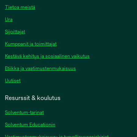
Tietoa meistä
Ura
Sijoittajat
Kumppanit ja toimittajat
Kestävä kehitys ja sosiaalinen vaikutus
Etiikka ja vaatimustenmukaisuus
Uutiset
Resurssit & koulutus
Solventum-tarinat
Solventum Educationin
Vaatimustenmukaisuus- ja turvallisuusasiakirjat