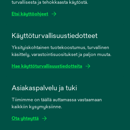
turvallisesta ja tehokkaasta käytöstä.
Etsi käyttöohjeet
opens
in
Käyttöturvallisuustiedotteet
a
Yksityiskohtainen tuotekoostumus, turvallinen
new
käsittely, varastointisuositukset ja paljon muuta.
tab
Hae käyttöturvallisuustiedotteita
opens
in
Asiakaspalvelu ja tuki
a
Tiimimme on täällä auttamassa vastaamaan
new
kaikkiin kysymyksiinne.
tab
Ota yhteyttä