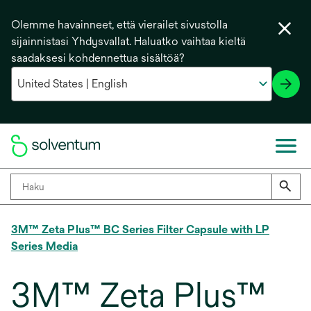
Olemme havainneet, että vierailet sivustolla
sijainnistasi Yhdysvallat. Haluatko vaihtaa kieltä
saadaksesi kohdennettua sisältöä?
3M™ Zeta Plus™ BC Series Filter Capsule with LP
Series Media
3M™ Zeta Plus™