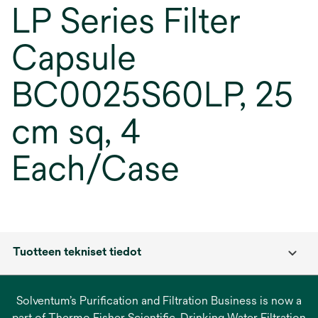
LP Series Filter
Capsule
BC0025S60LP, 25
cm sq, 4
Each/Case
Tuotteen tekniset tiedot
Solventum’s Purification and Filtration Business is now a
part of Thermo Fisher Scientific. Drinking Water Filtration