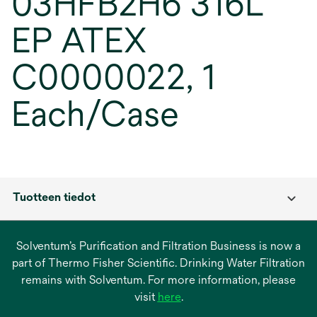
03HFB2H6 316L
EP ATEX
C0000022, 1
Each/Case
Tuotteen tiedot
Solventum’s Purification and Filtration Business is now a
part of Thermo Fisher Scientific. Drinking Water Filtration
remains with Solventum. For more information, please
opens
visit
here
.
in