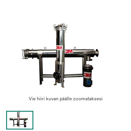
a
new
tab
Vie hiiri kuvan päälle zoomataksesi