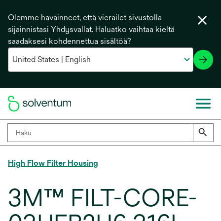
Olemme havainneet, että vierailet sivustolla
sijainnistasi Yhdysvallat. Haluatko vaihtaa kieltä
saadaksesi kohdennettua sisältöä?
High Flow Filter Housing
3M™ FILT-CORE-