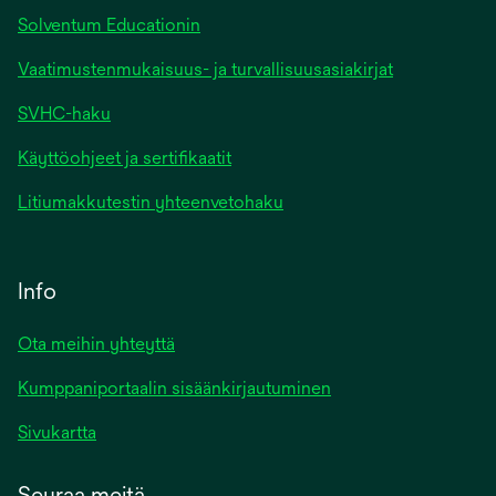
Solventum Educationin
Vaatimustenmukaisuus- ja turvallisuusasiakirjat
SVHC-haku
Käyttöohjeet ja sertifikaatit
Litiumakkutestin yhteenvetohaku
Info
Ota meihin yhteyttä
Kumppaniportaalin sisäänkirjautuminen
Sivukartta
Seuraa meitä