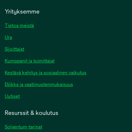
Yrityksemme
Tietoa meistä
Ura
Sijoittajat
Kumppanit ja toimittajat
Kestävä kehitys ja sosiaalinen vaikutus
Etiikka ja vaatimustenmukaisuus
Uutiset
Resurssit & koulutus
Solventum-tarinat