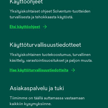
Käyttöohjeet
Yksityiskohtaiset ohjeet Solventum-tuotteiden
turvallisesta ja tehokkaasta käytöstä.
Etsi käyttöohjeet
opens
in
Käyttöturvallisuustiedotteet
a
Yksityiskohtainen tuotekoostumus, turvallinen
new
käsittely, varastointisuositukset ja paljon muuta.
tab
Hae käyttöturvallisuustiedotteita
opens
in
Asiakaspalvelu ja tuki
a
Tiimimme on täällä auttamassa vastaamaan
new
kaikkiin kysymyksiinne.
tab