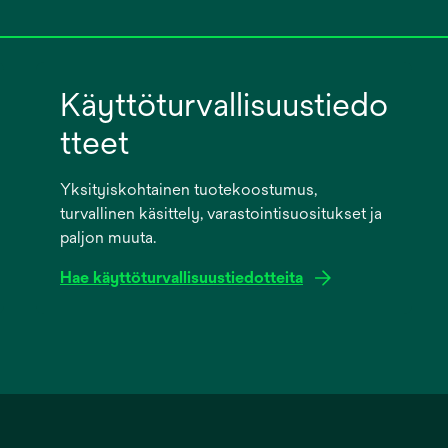
Käyttöturvallisuustiedo
tteet
Yksityiskohtainen tuotekoostumus,
turvallinen käsittely, varastointisuositukset ja
paljon muuta.
Hae käyttöturvallisuustiedotteita
opens
in
a
new
tab