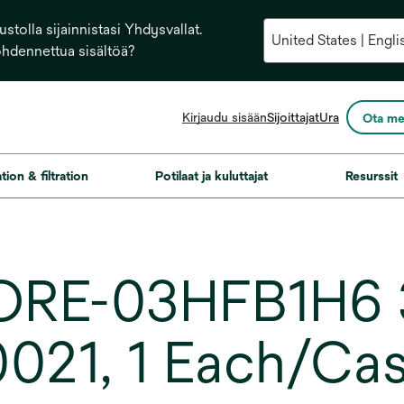
stolla sijainnistasi Yhdysvallat.
ohdennettua sisältöä?
opens
Kirjaudu sisään
Sijoittajat
Ura
Ota me
in
a
new
ation & filtration
Potilaat ja kuluttajat
Resurssit
tab
ORE-03HFB1H6 
21, 1 Each/Ca