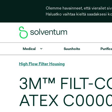
Olemme havainneet, että vierailet sivu
Haluatko vaihtaa kieltä saadaksesi k
Medical
Suunhoito
Purific
High Flow Filter Housing
3M™ FILT-C
ATEX C00000