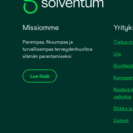
Missiomme
Yrity
Parempaa, fiksumpaa ja
Tietoa m
turvallisempaa terveydenhuoltoa
Ura
elämän parantamiseksi
Sijoittajat
Lue lisää
Kumppanit
Kestävä k
vaikutus
Etiikka 
Uutiset