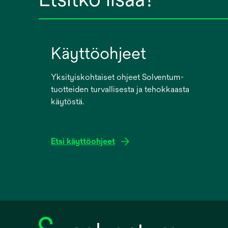
Käyttöohjeet
Yksityiskohtaiset ohjeet Solventum-
tuotteiden turvallisesta ja tehokkaasta
käytöstä.
Etsi käyttöohjeet
opens
in
a
new
tab