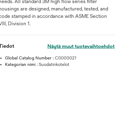
needs. All standard 3M high flow series filter
housings are designed, manufactured, tested, and
code stamped in accordance with ASME Section
VIII, Division 1.
Tiedot
Näytä muut tuotevaihtoehdot
Global Catalog Number :
C0000021
Kategorian nimi :
Suodatinkotelot