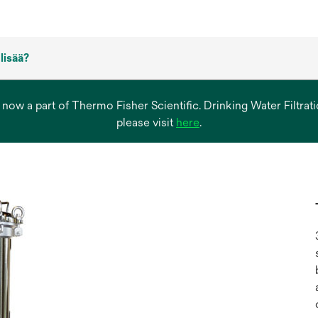
 lisää?
s now a part of Thermo Fisher Scientific. Drinking Water Filtr
opens
please visit
here
.
in
a
new
tab