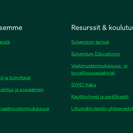
ksemme
Resurssit & koulutu
eistä
Solventum-tarinat
Solventum Educationin
Vaatimustenmukaisuus- ja
turvallisuusasiakirjat
 ja toimittajat
SVHC-haku
ehitys ja sosiaalinen
Käyttöohjeet ja sertifikaatit
ja vaatimustenmukaisuus
Litiumakkutestin yhteenvet