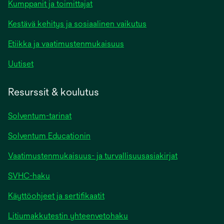
Kumppanit ja toimittajat
Kestävä kehitys ja sosiaalinen vaikutus
Etiikka ja vaatimustenmukaisuus
Uutiset
Resurssit & koulutus
Solventum-tarinat
Solventum Educationin
Vaatimustenmukaisuus- ja turvallisuusasiakirjat
SVHC-haku
Käyttöohjeet ja sertifikaatit
Litiumakkutestin yhteenvetohaku