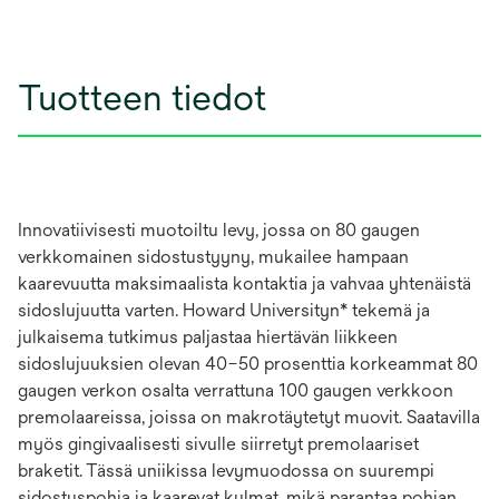
Tuotteen tiedot
Innovatiivisesti muotoiltu levy, jossa on 80 gaugen
verkkomainen sidostustyyny, mukailee hampaan
kaarevuutta maksimaalista kontaktia ja vahvaa yhtenäistä
sidoslujuutta varten. Howard Universityn* tekemä ja
julkaisema tutkimus paljastaa hiertävän liikkeen
sidoslujuuksien olevan 40–50 prosenttia korkeammat 80
gaugen verkon osalta verrattuna 100 gaugen verkkoon
premolaareissa, joissa on makrotäytetyt muovit. Saatavilla
myös gingivaalisesti sivulle siirretyt premolaariset
braketit. Tässä uniikissa levymuodossa on suurempi
sidostuspohja ja kaarevat kulmat, mikä parantaa pohjan