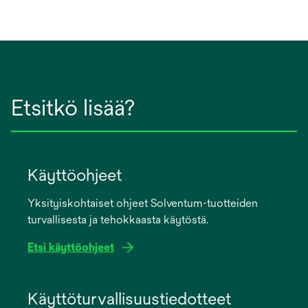
Etsitkö lisää?
Käyttöohjeet
Yksityiskohtaiset ohjeet Solventum-tuotteiden
turvallisesta ja tehokkaasta käytöstä.
Etsi käyttöohjeet
opens
in
Käyttöturvallisuustiedotteet