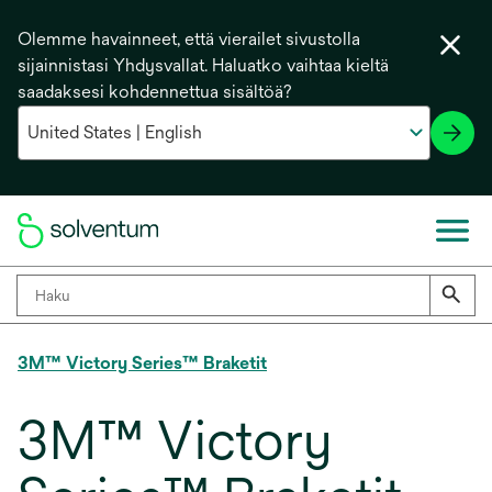
Olemme havainneet, että vierailet sivustolla
sijainnistasi Yhdysvallat. Haluatko vaihtaa kieltä
saadaksesi kohdennettua sisältöä?
3M™ Victory Series™ Braketit
3M™ Victory