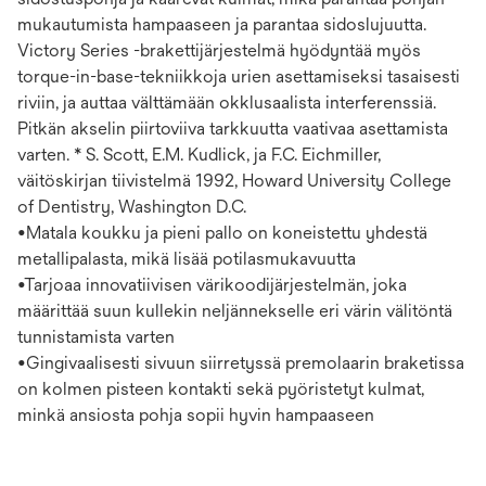
mukautumista hampaaseen ja parantaa sidoslujuutta.
Victory Series -brakettijärjestelmä hyödyntää myös
torque-in-base-tekniikkoja urien asettamiseksi tasaisesti
riviin, ja auttaa välttämään okklusaalista interferenssiä.
Pitkän akselin piirtoviiva tarkkuutta vaativaa asettamista
varten. * S. Scott, E.M. Kudlick, ja F.C. Eichmiller,
väitöskirjan tiivistelmä 1992, Howard University College
of Dentistry, Washington D.C.
•Matala koukku ja pieni pallo on koneistettu yhdestä
metallipalasta, mikä lisää potilasmukavuutta
•Tarjoaa innovatiivisen värikoodijärjestelmän, joka
määrittää suun kullekin neljännekselle eri värin välitöntä
tunnistamista varten
•Gingivaalisesti sivuun siirretyssä premolaarin braketissa
on kolmen pisteen kontakti sekä pyöristetyt kulmat,
minkä ansiosta pohja sopii hyvin hampaaseen