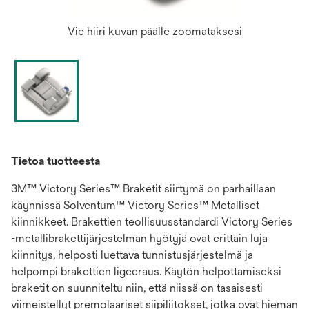
Vie hiiri kuvan päälle zoomataksesi
Tietoa tuotteesta
3M™ Victory Series™ Braketit siirtymä on parhaillaan
käynnissä Solventum™ Victory Series™ Metalliset
kiinnikkeet. Brakettien teollisuusstandardi Victory Series
-metallibrakettijärjestelmän hyötyjä ovat erittäin luja
kiinnitys, helposti luettava tunnistusjärjestelmä ja
helpompi brakettien ligeeraus. Käytön helpottamiseksi
braketit on suunniteltu niin, että niissä on tasaisesti
viimeistellyt premolaariset siipiliitokset, jotka ovat hieman