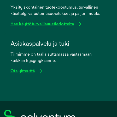
a
Yksityiskohtainen tuotekoostumus, turvallinen
new
käsittely, varastointisuositukset ja paljon muuta.
tab
Hae käyttöturvallisuustiedotteita
opens
in
Asiakaspalvelu ja tuki
a
Tiimimme on täällä auttamassa vastaamaan
new
kaikkiin kysymyksiinne.
tab
Ota yhteyttä