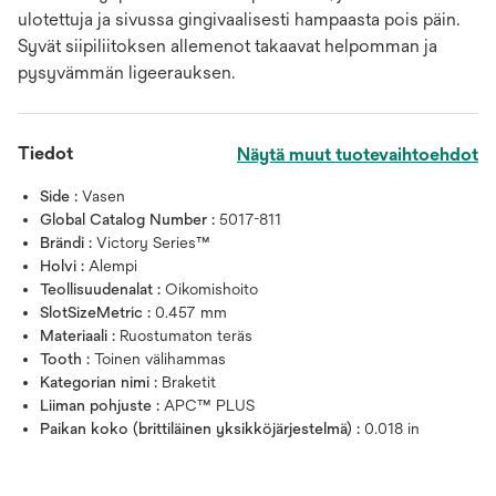
ulotettuja ja sivussa gingivaalisesti hampaasta pois päin.
Syvät siipiliitoksen allemenot takaavat helpomman ja
pysyvämmän ligeerauksen.
Tiedot
Näytä muut tuotevaihtoehdot
Side :
Vasen
Global Catalog Number :
5017-811
Brändi :
Victory Series™
Holvi :
Alempi
Teollisuudenalat :
Oikomishoito
SlotSizeMetric :
0.457 mm
Materiaali :
Ruostumaton teräs
Tooth :
Toinen välihammas
Kategorian nimi :
Braketit
Liiman pohjuste :
APC™ PLUS
Paikan koko (brittiläinen yksikköjärjestelmä) :
0.018 in