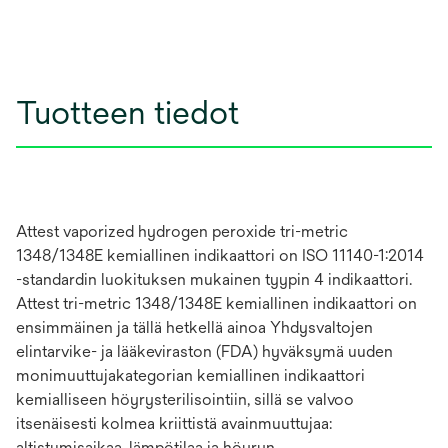
Tuotteen tiedot
Attest vaporized hydrogen peroxide tri-metric
1348/1348E kemiallinen indikaattori on ISO 11140-1:2014
-standardin luokituksen mukainen tyypin 4 indikaattori.
Attest tri-metric 1348/1348E kemiallinen indikaattori on
ensimmäinen ja tällä hetkellä ainoa Yhdysvaltojen
elintarvike- ja lääkeviraston (FDA) hyväksymä uuden
monimuuttujakategorian kemiallinen indikaattori
kemialliseen höyrysterilisointiin, sillä se valvoo
itsenäisesti kolmea kriittistä avainmuuttujaa:
altistumisaikaa, lämpötilaa ja höyryn