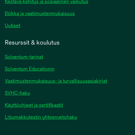
Kestävä kehitys ja sosiaalinen vaikutus
Etiikka ja vaatimustenmukaisuus
Uutiset
Resurssit & koulutus
Solventum-tarinat
Solventum Educationin
Vaatimustenmukaisuus- ja turvallisuusasiakirjat
SVHC-haku
Käyttöohjeet ja sertifikaatit
Litiumakkutestin yhteenvetohaku