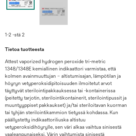
1-2 -stä 2
Tietoa tuotteesta
Attest vaporized hydrogen peroxide tri-metric
1348/1348E kemiallinen indikaattori varmistaa, että
kolmen avainmuuttujan – altistumisajan, lämpötilan ja
höyryn vetyperoksidipitoisuuden ilmoitetut arvot
täyttyvät sterilointipakkauksessa tai -kontainerissa
(peitetty tarjotin, sterilointikontainerit, sterilointipussit ja
muuntyyppiset pakkaukset) ja/tai steriloitavan kuorman
tai tyhjän sterilointikammion tietyssä kohdassa. Kun
päällystetty indikaattoriliuska altistuu
vetyperoksidihöyrylle, sen väri alkaa vaihtua sinisestä
vaaleanpunaiseksi. Värin vaihtumista sinisestä