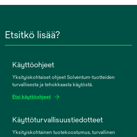
Etsitkö lisää?
Käyttöohjeet
Yksityiskohtaiset ohjeet Solventum-tuotteiden
turvallisesta ja tehokkaasta käytöstä.
Etsi käyttöohjeet
opens
in
Käyttöturvallisuustiedotteet
a
Yksityiskohtainen tuotekoostumus, turvallinen
new