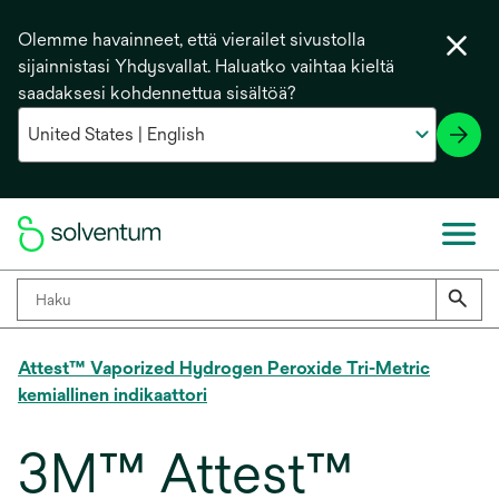
Olemme havainneet, että vierailet sivustolla
sijainnistasi Yhdysvallat. Haluatko vaihtaa kieltä
saadaksesi kohdennettua sisältöä?
Attest™ Vaporized Hydrogen Peroxide Tri-Metric
kemiallinen indikaattori
3M™ Attest™