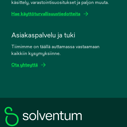
käsittely, varastointisuositukset ja paljon muuta.
tab
Hae käyttöturvallisuustiedotteita
opens
in
Asiakaspalvelu ja tuki
a
Tiimimme on täällä auttamassa vastaamaan
new
kaikkiin kysymyksiinne.
tab
Ota yhteyttä