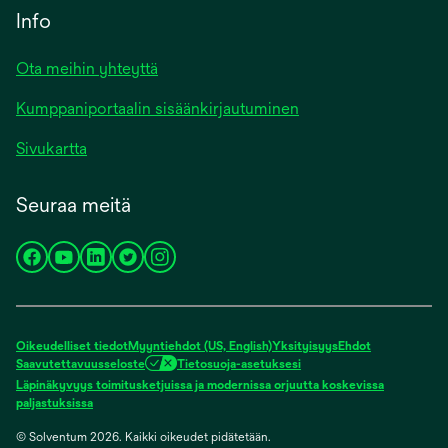
Info
Ota meihin yhteyttä
Kumppaniportaalin sisäänkirjautuminen
Sivukartta
Seuraa meitä
opens
opens
opens
opens
opens
in
in
in
in
in
a
a
a
a
a
new
new
new
new
new
Oikeudelliset tiedot
Myyntiehdot (US, English)
Yksityisyys
Ehdot
tab
tab
tab
tab
tab
Saavutettavuusseloste
Tietosuoja-asetuksesi
Läpinäkyvyys toimitusketjuissa ja modernissa orjuutta koskevissa
opens
paljastuksissa
in
© Solventum 2026. Kaikki oikeudet pidätetään.
a