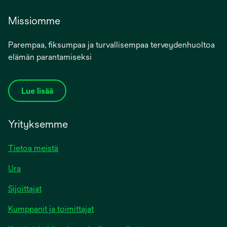
Missiomme
Parempaa, fiksumpaa ja turvallisempaa terveydenhuoltoa
elämän parantamiseksi
Lue lisää
Yrityksemme
Tietoa meistä
Ura
Sijoittajat
Kumppanit ja toimittajat