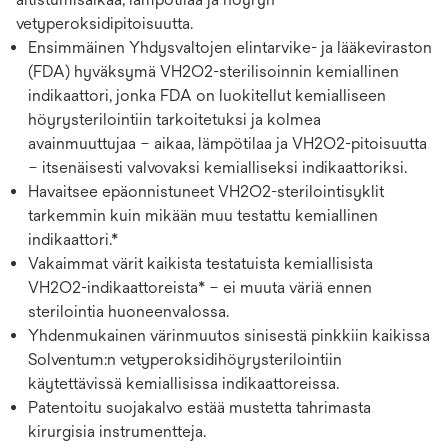
vetyperoksidipitoisuutta.
Ensimmäinen Yhdysvaltojen elintarvike- ja lääkeviraston
(FDA) hyväksymä VH2O2-sterilisoinnin kemiallinen
indikaattori, jonka FDA on luokitellut kemialliseen
höyrysterilointiin tarkoitetuksi ja kolmea
avainmuuttujaa – aikaa, lämpötilaa ja VH2O2-pitoisuutta
– itsenäisesti valvovaksi kemialliseksi indikaattoriksi.
Havaitsee epäonnistuneet VH2O2-sterilointisyklit
tarkemmin kuin mikään muu testattu kemiallinen
indikaattori.*
Vakaimmat värit kaikista testatuista kemiallisista
VH2O2-indikaattoreista* – ei muuta väriä ennen
sterilointia huoneenvalossa.
Yhdenmukainen värinmuutos sinisestä pinkkiin kaikissa
Solventum:n vetyperoksidihöyrysterilointiin
käytettävissä kemiallisissa indikaattoreissa.
Patentoitu suojakalvo estää mustetta tahrimasta
kirurgisia instrumentteja.