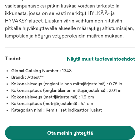
vaaleanpunaiseksi pitkin liuskaa voidaan tarkastella
ikkunasta, jossa on selvästi merkityt HYLKÄÄ- ja
HYVÄKSY-alueet. Liuskan värin vaihtuminen riittävän
pitkälle hyväksyttävälle alueelle määräytyy altistumisajan,
lämpötilan ja höyryn vetyperoksidin määrän mukaan.
Tiedot
Näytä muut tuotevaihtoehdot
Global Catalog Number :
1348
Brändi :
Attest™
Kokonaisleveys (englantilainen mittajärjestelmä) :
0.75 in
Kokonaispituus (englantilainen mittajärjestelmä) :
2.01 in
Kokonaisleveys (metrijärjestelmä) :
1.9 cm
Kokonaispituus (metrijärjestelmä) :
5.1 cm
Kategorian nimi :
Kemialliset indikaattoriliuskat
Ota meihin yhteyttä