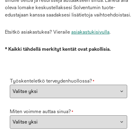
sinulle tietoa ja resursseja auttaakseen sinua. Lähetä alla
oleva lomake keskustellaksesi Solventumin tuote-
edustajaan kanssa saadaksesi lisätietoja vaihtoehdoistasi.
Etsitkö asiakastukea? Vieraile
asiakastukisivulla
.
*
Kaikki tähdellä merkityt kentät ovat pakollisia.
Työskenteletkö terveydenhuollossa?
*
Miten voimme auttaa sinua?
*