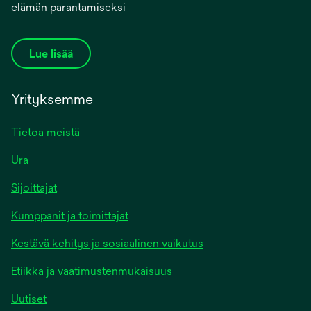
elämän parantamiseksi
Lue lisää
Yrityksemme
Tietoa meistä
Ura
Sijoittajat
Kumppanit ja toimittajat
Kestävä kehitys ja sosiaalinen vaikutus
Etiikka ja vaatimustenmukaisuus
Uutiset