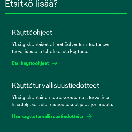
Etsitkö lisää?
Käyttöohjeet
Yksityiskohtaiset ohjeet Solventum-tuotteiden
turvallisesta ja tehokkaasta käytöstä.
Etsi käyttöohjeet
opens
in
Käyttöturvallisuustiedotteet
a
Yksityiskohtainen tuotekoostumus, turvallinen
new
käsittely, varastointisuositukset ja paljon muuta.
tab
Hae käyttöturvallisuustiedotteita
opens