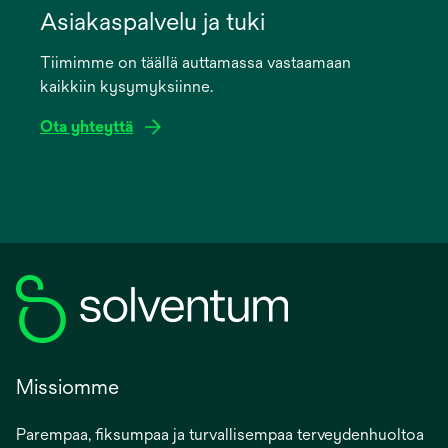
in
Asiakaspalvelu ja tuki
a
Tiimimme on täällä auttamassa vastaamaan
new
kaikkiin kysymyksiinne.
tab
Ota yhteyttä
Missiomme
Parempaa, fiksumpaa ja turvallisempaa terveydenhuoltoa