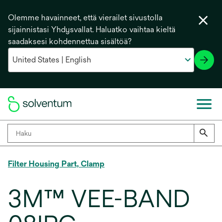
Olemme havainneet, että vierailet sivustolla
sijainnistasi Yhdysvallat. Haluatko vaihtaa kieltä
saadaksesi kohdennettua sisältöä?
Filter Housing Part, Clamp
3M™ VEE-BAND