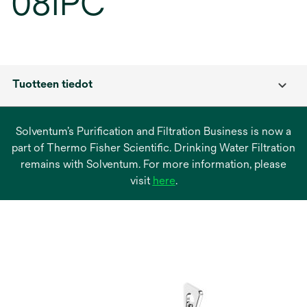
08IPC
Tuotteen tiedot
Solventum’s Purification and Filtration Business is now a
part of Thermo Fisher Scientific. Drinking Water Filtration
remains with Solventum. For more information, please
opens
visit
here
.
in
a
new
tab