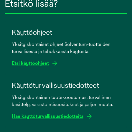
Etsitkö lisää?
Käyttöohjeet
Yksityiskohtaiset ohjeet Solventum-tuotteiden
turvallisesta ja tehokkaasta käytöstä.
Etsi käyttöohjeet
opens
in
Käyttöturvallisuustiedotteet
a
Yksityiskohtainen tuotekoostumus, turvallinen
new
käsittely, varastointisuositukset ja paljon muuta.
tab
Hae käyttöturvallisuustiedotteita
opens