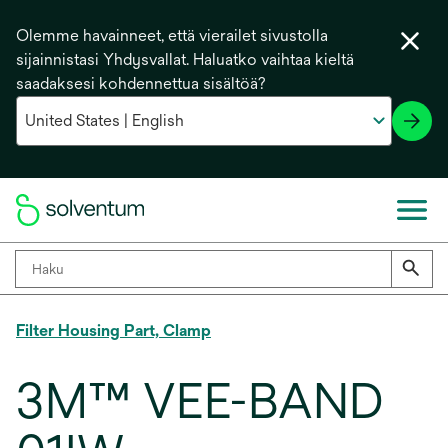
Olemme havainneet, että vierailet sivustolla
sijainnistasi Yhdysvallat. Haluatko vaihtaa kieltä
saadaksesi kohdennettua sisältöä?
Filter Housing Part, Clamp
3M™ VEE-BAND