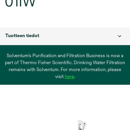
01IW
Tuotteen tiedot
Solventum’s Purification and Filtration Business is now a
part of Thermo Fisher Scientific. Drinking Water Filtration
remains with Solventum. For more information, please
opens
visit
here
.
in
a
new
tab