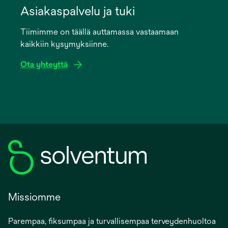
in
Asiakaspalvelu ja tuki
a
Tiimimme on täällä auttamassa vastaamaan
new
kaikkiin kysymyksiinne.
tab
Ota yhteyttä
Missiomme
Parempaa, fiksumpaa ja turvallisempaa terveydenhuoltoa