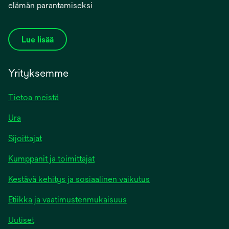
elämän parantamiseksi
Lue lisää
Yrityksemme
Tietoa meistä
Ura
Sijoittajat
Kumppanit ja toimittajat
Kestävä kehitys ja sosiaalinen vaikutus
Etiikka ja vaatimustenmukaisuus
Uutiset