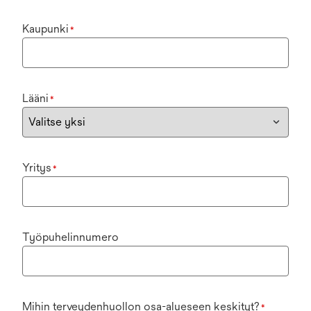
Kaupunki
*
Lääni
*
Yritys
*
Työpuhelinnumero
Mihin terveydenhuollon osa-alueseen keskityt?
*