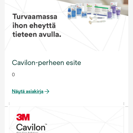
Cavilon-perheen esite
0
Näytä asiakirja