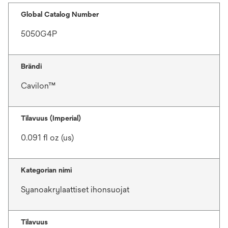
Global Catalog Number
5050G4P
Brändi
Cavilon™
Tilavuus (Imperial)
0.091 fl oz (us)
Kategorian nimi
Syanoakrylaattiset ihonsuojat
Tilavuus