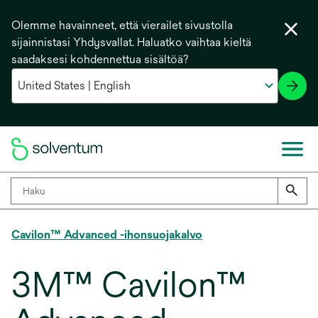
Olemme havainneet, että vierailet sivustolla
sijainnistasi Yhdysvallat. Haluatko vaihtaa kieltä
saadaksesi kohdennettua sisältöä?
Cavilon™ Advanced -ihonsuojakalvo
3M™ Cavilon™