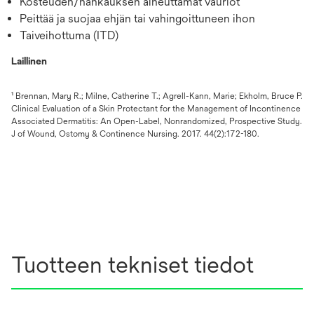
Kosteuden/hankauksen aiheuttamat vauriot
Peittää ja suojaa ehjän tai vahingoittuneen ihon
Taiveihottuma (ITD)
Laillinen
¹ Brennan, Mary R.; Milne, Catherine T.; Agrell-Kann, Marie; Ekholm, Bruce P.
Clinical Evaluation of a Skin Protectant for the Management of Incontinence
Associated Dermatitis: An Open-Label, Nonrandomized, Prospective Study.
J of Wound, Ostomy & Continence Nursing. 2017. 44(2):172-180.
Tuotteen tekniset tiedot