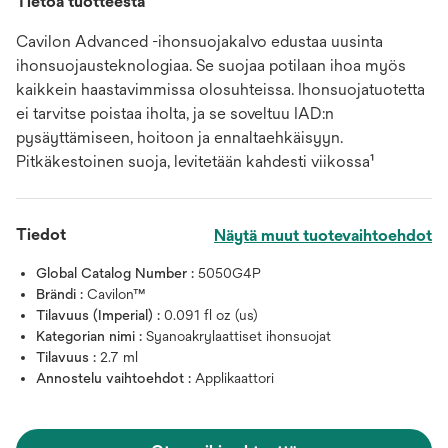
Tietoa tuotteesta
Cavilon Advanced -ihonsuojakalvo edustaa uusinta
ihonsuojausteknologiaa. Se suojaa potilaan ihoa myös
kaikkein haastavimmissa olosuhteissa. Ihonsuojatuotetta
ei tarvitse poistaa iholta, ja se soveltuu IAD:n
pysäyttämiseen, hoitoon ja ennaltaehkäisyyn.
Pitkäkestoinen suoja, levitetään kahdesti viikossa¹
Tiedot
Näytä muut tuotevaihtoehdot
Global Catalog Number :
5050G4P
Brändi :
Cavilon™
Tilavuus (Imperial) :
0.091 fl oz (us)
Kategorian nimi :
Syanoakrylaattiset ihonsuojat
Tilavuus :
2.7 ml
Annostelu vaihtoehdot :
Applikaattori