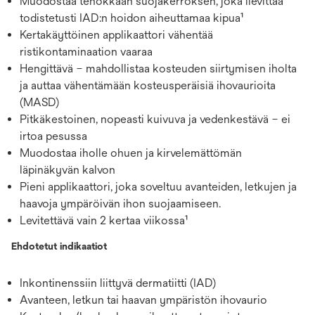
Muodostaa tehokkaan suojakerroksen, joka lievittää
todistetusti IAD:n hoidon aiheuttamaa kipua¹
Kertakäyttöinen applikaattori vähentää
ristikontaminaation vaaraa
Hengittävä – mahdollistaa kosteuden siirtymisen iholta
ja auttaa vähentämään kosteusperäisiä ihovaurioita
(MASD)
Pitkäkestoinen, nopeasti kuivuva ja vedenkestävä – ei
irtoa pesussa
Muodostaa iholle ohuen ja kirvelemättömän
läpinäkyvän kalvon
Pieni applikaattori, joka soveltuu avanteiden, letkujen ja
haavoja ympäröivän ihon suojaamiseen.
Levitettävä vain 2 kertaa viikossa¹
Ehdotetut indikaatiot
Inkontinenssiin liittyvä dermatiitti (IAD)
Avanteen, letkun tai haavan ympäristön ihovaurio