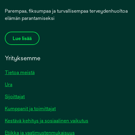
Parempaa, fiksumpaa ja turvallisempaa terveydenhuoltoa
elämän parantamiseksi
Lue lisää
Yrityksemme
Tietoa meistä
Ura
Sijoittajat
Kumppanit ja toimittajat
Kestävä kehitys ja sosiaalinen vaikutus
Etiikka ja vaatimustenmukaisuus