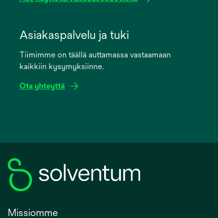
opens
in
Asiakaspalvelu ja tuki
a
Tiimimme on täällä auttamassa vastaamaan
new
kaikkiin kysymyksiinne.
tab
Ota yhteyttä
Missiomme