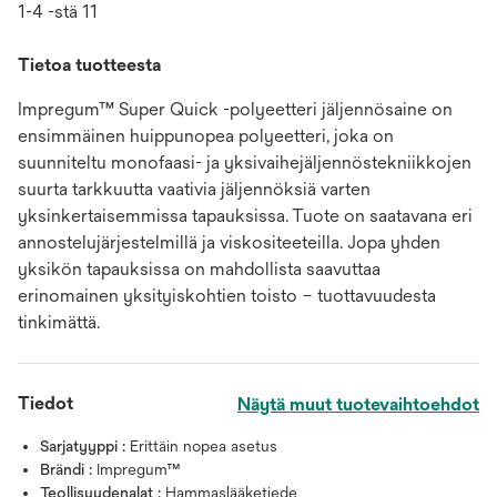
1-4 -stä 11
Tietoa tuotteesta
Impregum™ Super Quick -polyeetteri jäljennösaine on
ensimmäinen huippunopea polyeetteri, joka on
suunniteltu monofaasi- ja yksivaihejäljennöstekniikkojen
suurta tarkkuutta vaativia jäljennöksiä varten
yksinkertaisemmissa tapauksissa. Tuote on saatavana eri
annostelujärjestelmillä ja viskositeeteilla. Jopa yhden
yksikön tapauksissa on mahdollista saavuttaa
erinomainen yksityiskohtien toisto – tuottavuudesta
tinkimättä.
Tiedot
Näytä muut tuotevaihtoehdot
Sarjatyyppi :
Erittäin nopea asetus
Brändi :
Impregum™
Teollisuudenalat :
Hammaslääketiede