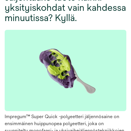
yksityiskohdat vain kahdessa
minuutissa? Kyllä.
Impregum™ Super Quick -polyeetteri jäljennösaine on
ensimmäinen huippunopea polyeetteri, joka on
suunniteltu monofaasi- ja yksivaihejäljennöstekniikkojen