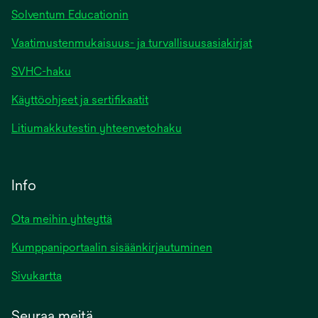
Solventum Educationin
Vaatimustenmukaisuus- ja turvallisuusasiakirjat
SVHC-haku
Käyttöohjeet ja sertifikaatit
Litiumakkutestin yhteenvetohaku
Info
Ota meihin yhteyttä
Kumppaniportaalin sisäänkirjautuminen
Sivukartta
Seuraa meitä