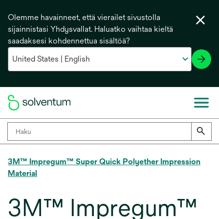
Olemme havainneet, että vierailet sivustolla
sijainnistasi Yhdysvallat. Haluatko vaihtaa kieltä
saadaksesi kohdennettua sisältöä?
3M™ Impregum™ Super Quick Polyether Impression
Material
3M™ Impregum™