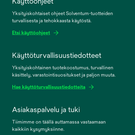
Käyttöohjeet
Yksityiskohtaiset ohjeet Solventum-tuotteiden
turvallisesta ja tehokkaasta käytöstä.
Etsi käyttöohjeet
opens
in
Käyttöturvallisuustiedotteet
a
Yksityiskohtainen tuotekoostumus, turvallinen
new
käsittely, varastointisuositukset ja paljon muuta.
tab
Hae käyttöturvallisuustiedotteita
opens
in
Asiakaspalvelu ja tuki
a
Tiimimme on täällä auttamassa vastaamaan
new
kaikkiin kysymyksiinne.
tab