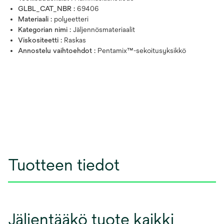
GLBL_CAT_NBR :
69406
Materiaali :
polyeetteri
Kategorian nimi :
Jäljennösmateriaalit
Viskositeetti :
Raskas
Annostelu vaihtoehdot :
Pentamix™-sekoitusyksikkö
Tuotteen tiedot
Jäljentääkö tuote kaikki