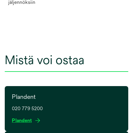
jäljennöksiin
Mistä voi ostaa
Plandent
020 779 5200
o
Plandent
p