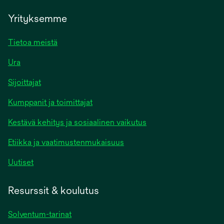
Yrityksemme
Tietoa meistä
Ura
Sijoittajat
Kumppanit ja toimittajat
Kestävä kehitys ja sosiaalinen vaikutus
Etiikka ja vaatimustenmukaisuus
Uutiset
Resurssit & koulutus
Solventum-tarinat