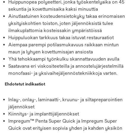
Huippunopea polyeetteri, jonka työskentelyaika on 45
sekuntia ja kovettumisaika kaksi minuuttia
Ainutlaatuinen kosteudensietokyky takaa erinomaisen
yksityiskohtien toiston, joten jäljennöksistä tulee
ilmakuplattomia kosteissakin ympäristöissä
Huippuluokan tarkkuus takaa istuvat restauraatiot
Aiempaa parempi potilasmukavuus raikkaan mintun
maun ja lyhyen kovettumisajan ansiosta
Yhä tehokkaampi työnkulku skannattavuuden avulla
Saatavana eri viskositeeteilla ja annostelujärjestelmillä
monofaasi- ja yksivaihejäljennöstekniikkoja varten.
Ehdotetut indikaatiot
Inlay-, onlay-, laminaatti-, kruunu- ja siltapreparointien
jäljennökset
Kiinnitys- ja implanttijäljennökset
Impregum™ Penta Super Quick ja Impregum Super
Quick ovat erityisen sopivia yhden ja kahden yksikön