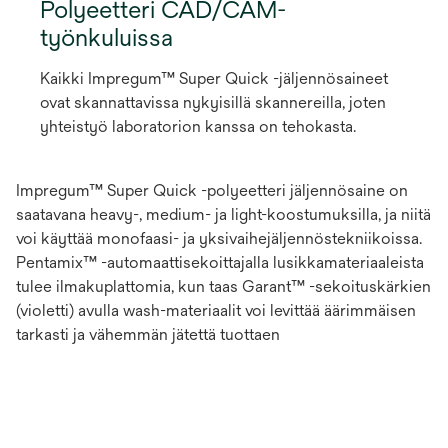
Polyeetteri CAD/CAM-
työnkuluissa
Kaikki Impregum™ Super Quick -jäljennösaineet
ovat skannattavissa nykyisillä skannereilla, joten
yhteistyö laboratorion kanssa on tehokasta.
Impregum™ Super Quick -polyeetteri jäljennösaine on
saatavana heavy-, medium- ja light-koostumuksilla, ja niitä
voi käyttää monofaasi- ja yksivaihejäljennöstekniikoissa.
Pentamix™ -automaattisekoittajalla lusikkamateriaaleista
tulee ilmakuplattomia, kun taas Garant™ -sekoituskärkien
(violetti) avulla wash-materiaalit voi levittää äärimmäisen
tarkasti ja vähemmän jätettä tuottaen