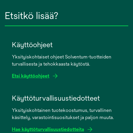
Etsitkö lisää?
Käyttöohjeet
Yksityiskohtaiset ohjeet Solventum-tuotteiden
turvallisesta ja tehokkaasta käytöstä.
Etsi käyttöohjeet
opens
in
Käyttöturvallisuustiedotteet
a
Yksityiskohtainen tuotekoostumus, turvallinen
new
käsittely, varastointisuositukset ja paljon muuta.
tab
Hae käyttöturvallisuustiedotteita