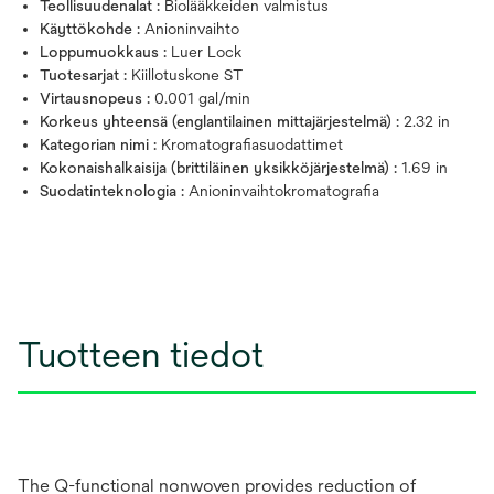
Teollisuudenalat :
Biolääkkeiden valmistus
Käyttökohde :
Anioninvaihto
Loppumuokkaus :
Luer Lock
Tuotesarjat :
Kiillotuskone ST
Virtausnopeus :
0.001 gal/min
Korkeus yhteensä (englantilainen mittajärjestelmä) :
2.32 in
Kategorian nimi :
Kromatografiasuodattimet
Kokonaishalkaisija (brittiläinen yksikköjärjestelmä) :
1.69 in
Suodatinteknologia :
Anioninvaihtokromatografia
Tuotteen tiedot
The Q-functional nonwoven provides reduction of