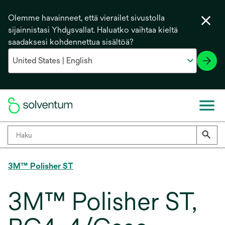
Olemme havainneet, että vierailet sivustolla
sijainnistasi Yhdysvallat. Haluatko vaihtaa kieltä
saadaksesi kohdennettua sisältöä?
3M™ Polisher ST
3M™ Polisher ST,