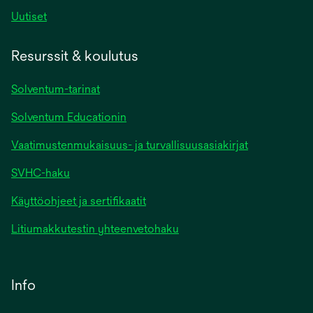
Uutiset
Resurssit & koulutus
Solventum-tarinat
Solventum Educationin
Vaatimustenmukaisuus- ja turvallisuusasiakirjat
SVHC-haku
Käyttöohjeet ja sertifikaatit
Litiumakkutestin yhteenvetohaku
Info