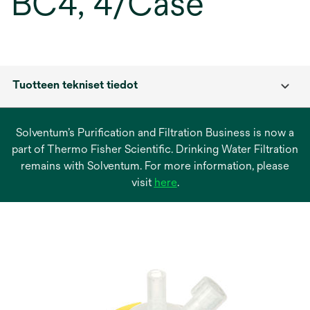
BC4, 4/Case
Tuotteen tekniset tiedot
Solventum’s Purification and Filtration Business is now a
part of Thermo Fisher Scientific. Drinking Water Filtration
remains with Solventum. For more information, please
opens
visit
here
.
in
a
new
tab