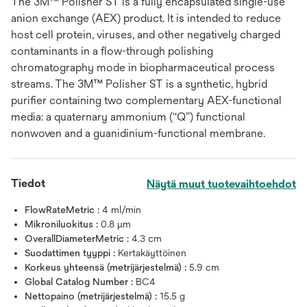
The 3M™ Polisher ST is a fully encapsulated single-use
anion exchange (AEX) product. It is intended to reduce
host cell protein, viruses, and other negatively charged
contaminants in a flow-through polishing
chromatography mode in biopharmaceutical process
streams. The 3M™ Polisher ST is a synthetic, hybrid
purifier containing two complementary AEX-functional
media: a quaternary ammonium (“Q”) functional
nonwoven and a guanidinium-functional membrane.
Tiedot
Näytä muut tuotevaihtoehdot
FlowRateMetric :
4 ml/min
Mikroniluokitus :
0.8 μm
OverallDiameterMetric :
4.3 cm
Suodattimen tyyppi :
Kertakäyttöinen
Korkeus yhteensä (metrijärjestelmä) :
5.9 cm
Global Catalog Number :
BC4
Nettopaino (metrijärjestelmä) :
15.5 g