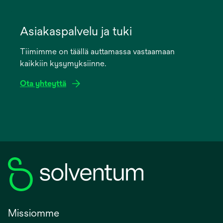
opens
in
Asiakaspalvelu ja tuki
a
Tiimimme on täällä auttamassa vastaamaan
new
kaikkiin kysymyksiinne.
tab
Ota yhteyttä
Missiomme