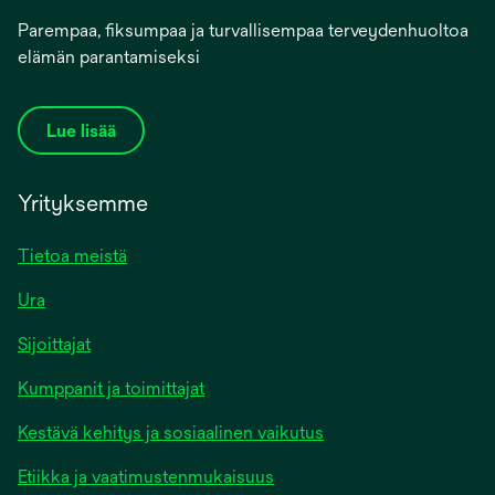
Parempaa, fiksumpaa ja turvallisempaa terveydenhuoltoa
elämän parantamiseksi
Lue lisää
Yrityksemme
Tietoa meistä
Ura
Sijoittajat
Kumppanit ja toimittajat
Kestävä kehitys ja sosiaalinen vaikutus
Etiikka ja vaatimustenmukaisuus