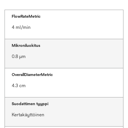
FlowRateMetric
4 ml/min
Mikroniluokitus
0.8 μm
OverallDiameterMetric
4.3 cm
Suodattimen tyyppi
Kertakäyttöinen