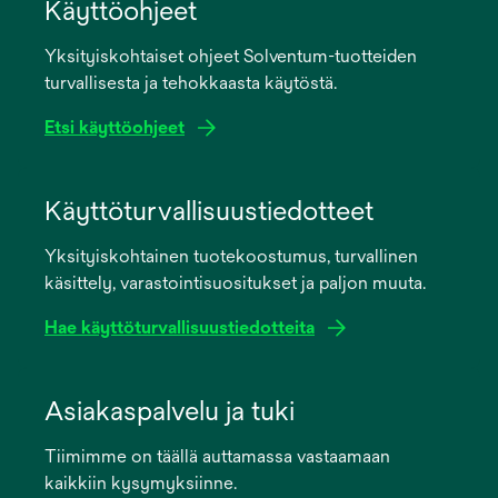
Käyttöohjeet
Yksityiskohtaiset ohjeet Solventum-tuotteiden
turvallisesta ja tehokkaasta käytöstä.
Etsi käyttöohjeet
opens
in
Käyttöturvallisuustiedotteet
a
Yksityiskohtainen tuotekoostumus, turvallinen
new
käsittely, varastointisuositukset ja paljon muuta.
tab
Hae käyttöturvallisuustiedotteita
opens
in
Asiakaspalvelu ja tuki
a
Tiimimme on täällä auttamassa vastaamaan
new
kaikkiin kysymyksiinne.
tab