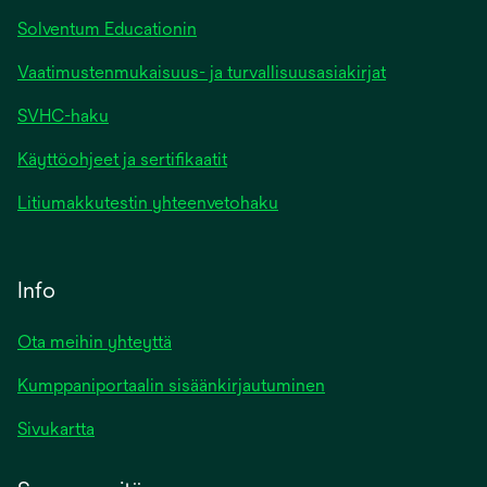
Solventum Educationin
Vaatimustenmukaisuus- ja turvallisuusasiakirjat
SVHC-haku
Käyttöohjeet ja sertifikaatit
Litiumakkutestin yhteenvetohaku
Info
Ota meihin yhteyttä
Kumppaniportaalin sisäänkirjautuminen
Sivukartta