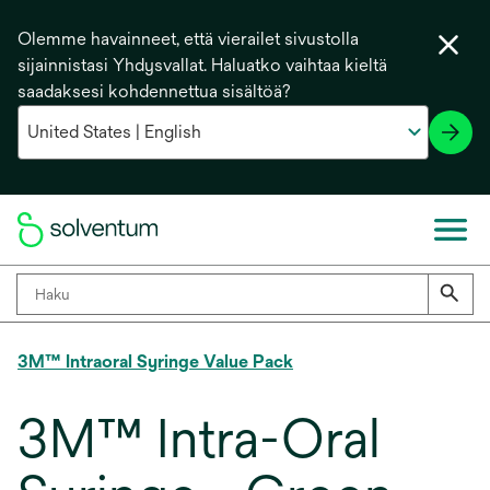
Olemme havainneet, että vierailet sivustolla
sijainnistasi Yhdysvallat. Haluatko vaihtaa kieltä
saadaksesi kohdennettua sisältöä?
3M™ Intraoral Syringe Value Pack
3M™ Intra-Oral