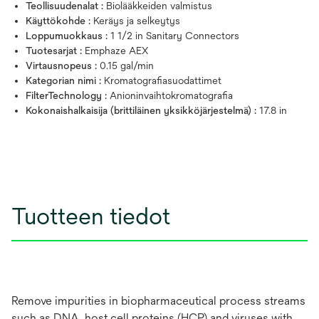
Teollisuudenalat :
Biolääkkeiden valmistus
Käyttökohde :
Keräys ja selkeytys
Loppumuokkaus :
1 1/2 in Sanitary Connectors
Tuotesarjat :
Emphaze AEX
Virtausnopeus :
0.15 gal/min
Kategorian nimi :
Kromatografiasuodattimet
FilterTechnology :
Anioninvaihtokromatografia
Kokonaishalkaisija (brittiläinen yksikköjärjestelmä) :
17.8 in
Tuotteen tiedot
Remove impurities in biopharmaceutical process streams
such as DNA, host cell proteins (HCP) and viruses with