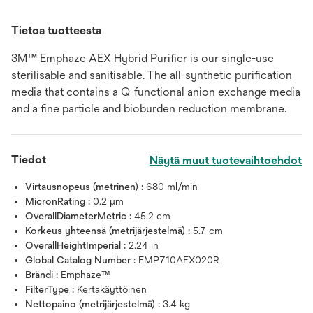
Tietoa tuotteesta
3M™ Emphaze AEX Hybrid Purifier is our single-use
sterilisable and sanitisable. The all-synthetic purification
media that contains a Q-functional anion exchange media
and a fine particle and bioburden reduction membrane.
Tiedot
Näytä muut tuotevaihtoehdot
Virtausnopeus (metrinen) :
680 ml/min
MicronRating :
0.2 μm
OverallDiameterMetric :
45.2 cm
Korkeus yhteensä (metrijärjestelmä) :
5.7 cm
OverallHeightImperial :
2.24 in
Global Catalog Number :
EMP710AEX020R
Brändi :
Emphaze™
FilterType :
Kertakäyttöinen
Nettopaino (metrijärjestelmä) :
3.4 kg