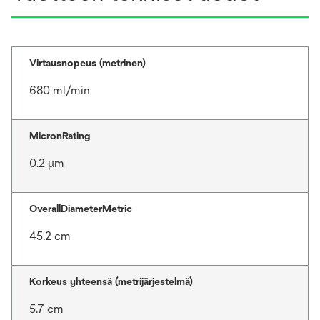
Virtausnopeus (metrinen)
680 ml/min
MicronRating
0.2 μm
OverallDiameterMetric
45.2 cm
Korkeus yhteensä (metrijärjestelmä)
5.7 cm