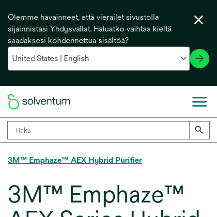
Olemme havainneet, että vierailet sivustolla
sijainnistasi Yhdysvallat. Haluatko vaihtaa kieltä
saadaksesi kohdennettua sisältöä?
3M™ Emphaze™ AEX Hybrid Purifier
3M™ Emphaze™