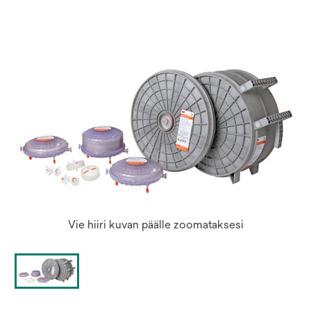
a
new
tab
Vie hiiri kuvan päälle zoomataksesi