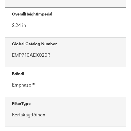
OverallHeightImperial
2.24 in
Global Catalog Number
EMP710AEX020R
Brändi
Emphaze™
FilterType
Kertakäyttöinen