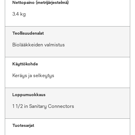
Nettopaino (metrijärjestelmä)
3.4 kg
Teollisuudenalat
Biolääkkeiden valmistus
Käyttökohde
Keräys ja selkeytys
Loppumuokkaus
1 1/2 in Sanitary Connectors
Tuotesarjat