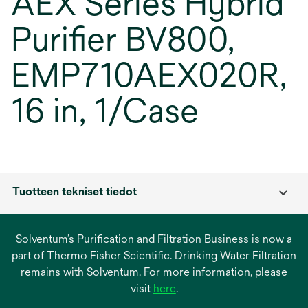
AEX Series Hybrid
Purifier BV800,
EMP710AEX020R,
16 in, 1/Case
Tuotteen tekniset tiedot
Solventum’s Purification and Filtration Business is now a
part of Thermo Fisher Scientific. Drinking Water Filtration
remains with Solventum. For more information, please
opens
visit
here
.
in