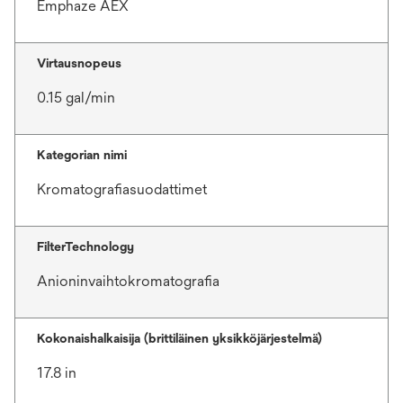
Emphaze AEX
Virtausnopeus
0.15 gal/min
Kategorian nimi
Kromatografiasuodattimet
FilterTechnology
Anioninvaihtokromatografia
Kokonaishalkaisija (brittiläinen yksikköjärjestelmä)
17.8 in