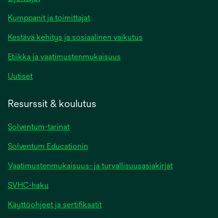
Kumppanit ja toimittajat
Kestävä kehitys ja sosiaalinen vaikutus
Etiikka ja vaatimustenmukaisuus
Uutiset
Resurssit & koulutus
Solventum-tarinat
Solventum Educationin
Vaatimustenmukaisuus- ja turvallisuusasiakirjat
SVHC-haku
Käyttöohjeet ja sertifikaatit