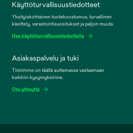
in
Käyttöturvallisuustiedotteet
a
Yksityiskohtainen tuotekoostumus, turvallinen
new
käsittely, varastointisuositukset ja paljon muuta.
tab
Hae käyttöturvallisuustiedotteita
opens
in
Asiakaspalvelu ja tuki
a
Tiimimme on täällä auttamassa vastaamaan
new
kaikkiin kysymyksiinne.
tab
Ota yhteyttä