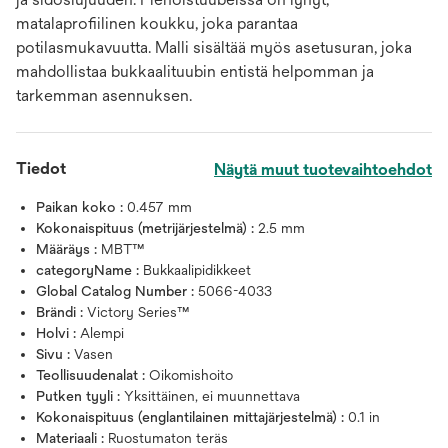
matalaprofiilinen koukku, joka parantaa
potilasmukavuutta. Malli sisältää myös asetusuran, joka
mahdollistaa bukkaalituubin entistä helpomman ja
tarkemman asennuksen.
Tiedot
Näytä muut tuotevaihtoehdot
Paikan koko :
0.457 mm
Kokonaispituus (metrijärjestelmä) :
2.5 mm
Määräys :
MBT™
categoryName :
Bukkaalipidikkeet
Global Catalog Number :
5066-4033
Brändi :
Victory Series™
Holvi :
Alempi
Sivu :
Vasen
Teollisuudenalat :
Oikomishoito
Putken tyyli :
Yksittäinen, ei muunnettava
Kokonaispituus (englantilainen mittajärjestelmä) :
0.1 in
Materiaali :
Ruostumaton teräs