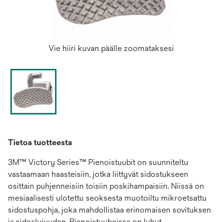
Vie hiiri kuvan päälle zoomataksesi
Tietoa tuotteesta
3M™ Victory Series™ Pienoistuubit on suunniteltu
vastaamaan haasteisiin, jotka liittyvät sidostukseen
osittain puhjenneisiin toisiin poskihampaisiin. Niissä on
mesiaalisesti ulotettu seoksesta muotoiltu mikroetsattu
sidostuspohja, joka mahdollistaa erinomaisen sovituksen
ja sidoslujuuden. Pienoistuubeissa on lyhyt,