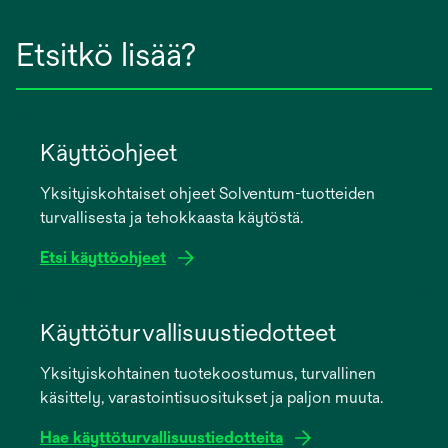
Etsitkö lisää?
Käyttöohjeet
Yksityiskohtaiset ohjeet Solventum-tuotteiden
turvallisesta ja tehokkaasta käytöstä.
Etsi käyttöohjeet
opens
in
Käyttöturvallisuustiedotteet
a
Yksityiskohtainen tuotekoostumus, turvallinen
new
käsittely, varastointisuositukset ja paljon muuta.
tab
Hae käyttöturvallisuustiedotteita