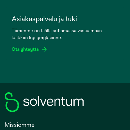
opens
in
Asiakaspalvelu ja tuki
a
Tiimimme on täällä auttamassa vastaamaan
new
kaikkiin kysymyksiinne.
tab
Ota yhteyttä
Missiomme