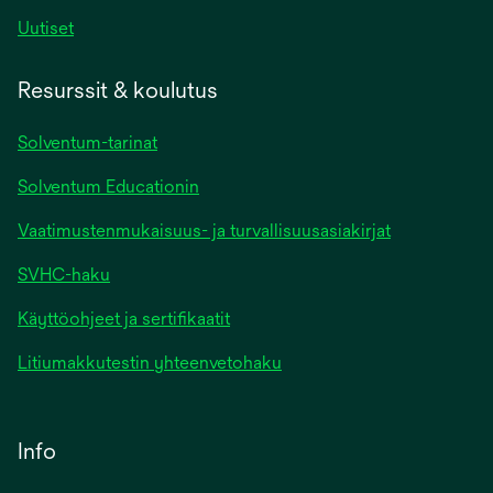
Uutiset
Resurssit & koulutus
Solventum-tarinat
Solventum Educationin
Vaatimustenmukaisuus- ja turvallisuusasiakirjat
SVHC-haku
Käyttöohjeet ja sertifikaatit
Litiumakkutestin yhteenvetohaku
Info