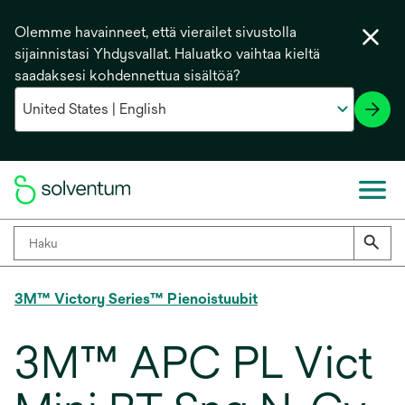
Olemme havainneet, että vierailet sivustolla
sijainnistasi Yhdysvallat. Haluatko vaihtaa kieltä
saadaksesi kohdennettua sisältöä?
3M™ Victory Series™ Pienoistuubit
3M™ APC PL Vict