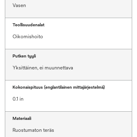
Vasen
Teollisuudenalat
Oikomishoito
Putken tyyli
Yksittäinen, ei muunnettava
Kokonaispituus (englantilainen mittajärjestelmä)
0.1 in
Materiaali
Ruostumaton teräs