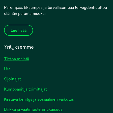
Parempaa, fiksumpaa ja turvallisempaa terveydenhuoltoa
elämän parantamiseksi
Lue lisää
Yrityksemme
Tietoa meistä
Ura
Sijoittajat
Kumppanit ja toimittajat
Kestävä kehitys ja sosiaalinen vaikutus
Etiikka ja vaatimustenmukaisuus