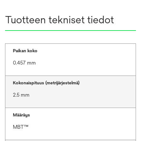
Tuotteen tekniset tiedot
Paikan koko
0.457 mm
Kokonaispituus (metrijärjestelmä)
2.5 mm
Määräys
MBT™