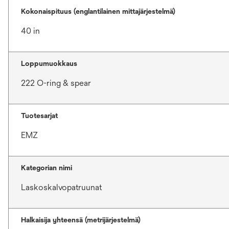
Kokonaispituus (englantilainen mittajärjestelmä)
40 in
Loppumuokkaus
222 O-ring & spear
Tuotesarjat
EMZ
Kategorian nimi
Laskoskalvopatruunat
Halkaisija yhteensä (metrijärjestelmä)