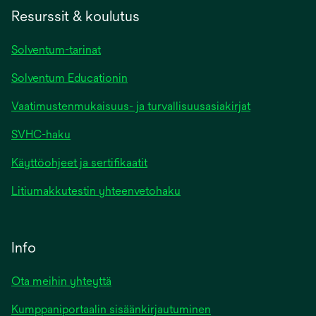
Resurssit & koulutus
Solventum-tarinat
Solventum Educationin
Vaatimustenmukaisuus- ja turvallisuusasiakirjat
SVHC-haku
Käyttöohjeet ja sertifikaatit
Litiumakkutestin yhteenvetohaku
Info
Ota meihin yhteyttä
Kumppaniportaalin sisäänkirjautuminen