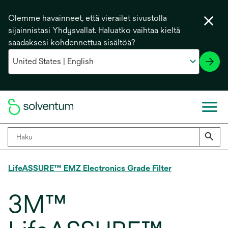
Olemme havainneet, että vierailet sivustolla
sijainnistasi Yhdysvallat. Haluatko vaihtaa kieltä
saadaksesi kohdennettua sisältöä?
LifeASSURE™ EMZ Electronics Grade Filter
3M™