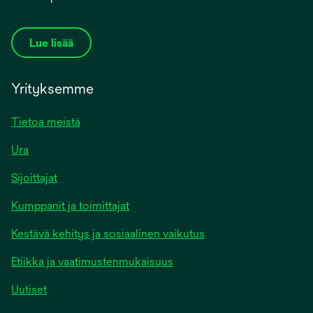
Lue lisää
Yrityksemme
Tietoa meistä
Ura
Sijoittajat
Kumppanit ja toimittajat
Kestävä kehitys ja sosiaalinen vaikutus
Etiikka ja vaatimustenmukaisuus
Uutiset