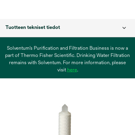
Tuotteen tekniset tiedot
Solventum’s Purification and Filtration Business is now a
part of Thermo Fisher Scientific. Drinking Water Filtration
remains with Solventum. For more information, please
opens
visit
here
.
in
a
new
tab