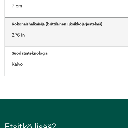
7 cm
Kokonaishalkaisija (brittiläinen yksikköjärjestelmä)
2.76 in
Suodatinteknologia
Kalvo
Etsitkö lisää?