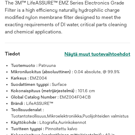
The 3M™ LifeASSURE™ EMZ Series Electronics Grade
Filter is a high efficiency naturally hydrophilic charge
modified nylon membrane filter designed to meet the
exacting requirements of DI water, critical parts cleaning
and chemical applications.
Tiedot
Näytä muut tuotevaihtoehdot
Tuotemuoto :
Patruuna
Mikroniluokitus (absoluuttinen) :
0.04 absolute, @ 99.9%
Karkeus :
EMZ004
Suodattimen tyyppi :
Surface
Kokonaispituus (metrijärjestelmä) :
101.6 cm
Global Catalog Number :
EMZ004F04CB
Brändi :
LifeASSURE™
Teollisuudenalat :
Tuotantoteollisuus,Mikroelektroniikka,Puolijohteiden valmistus
Käyttökohde :
Litografia,Aurinkokennot
Tuotteen tyyppi :
Pinnoitettu kalvo
Kokonaispituus (englantilainen mittajärjestelmä) :
40 in