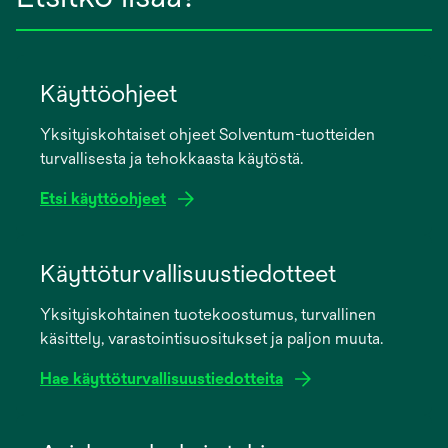
Käyttöohjeet
Yksityiskohtaiset ohjeet Solventum-tuotteiden
turvallisesta ja tehokkaasta käytöstä.
Etsi käyttöohjeet
opens
in
Käyttöturvallisuustiedotteet
a
Yksityiskohtainen tuotekoostumus, turvallinen
new
käsittely, varastointisuositukset ja paljon muuta.
tab
Hae käyttöturvallisuustiedotteita
opens