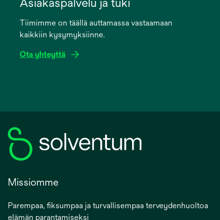
in
Asiakaspalvelu ja tuki
a
Tiimimme on täällä auttamassa vastaamaan
new
kaikkiin kysymyksiinne.
tab
Ota yhteyttä
Missiomme
Parempaa, fiksumpaa ja turvallisempaa terveydenhuoltoa
elämän parantamiseksi