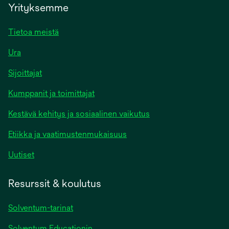
Yrityksemme
Tietoa meistä
Ura
Sijoittajat
Kumppanit ja toimittajat
Kestävä kehitys ja sosiaalinen vaikutus
Etiikka ja vaatimustenmukaisuus
Uutiset
Resurssit & koulutus
Solventum-tarinat
Solventum Educationin