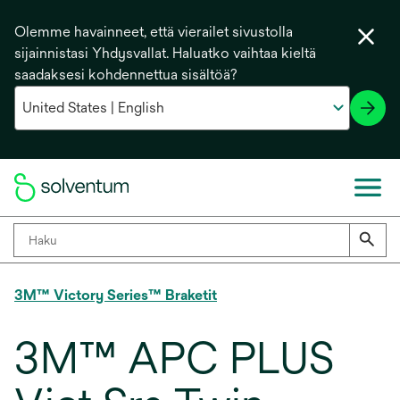
Olemme havainneet, että vierailet sivustolla
sijainnistasi Yhdysvallat. Haluatko vaihtaa kieltä
saadaksesi kohdennettua sisältöä?
3M™ Victory Series™ Braketit
3M™ APC PLUS