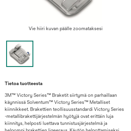
Vie hiiri kuvan päälle zoomataksesi
Tietoa tuotteesta
3M™ Victory Series™ Braketit siirtymä on parhaillaan
käynnissä Solventum™ Victory Series™ Metalliset
kiinnikkeet. Brakettien teollisuusstandardi Victory Series
-metallibrakettijärjestelmän hyötyjä ovat erittäin luja
kiinnitys, helposti luettava tunnistusjärjestelmä ja
helpompi brakettien ligeeraus. Käytön helpottamiseksi