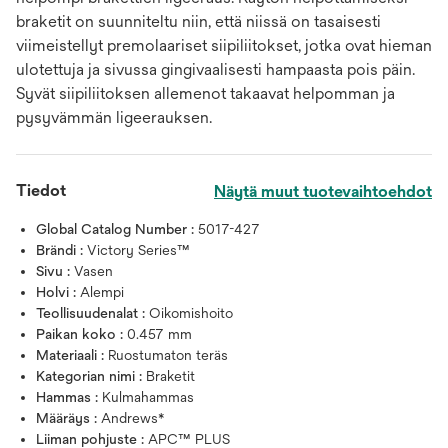
braketit on suunniteltu niin, että niissä on tasaisesti
viimeistellyt premolaariset siipiliitokset, jotka ovat hieman
ulotettuja ja sivussa gingivaalisesti hampaasta pois päin.
Syvät siipiliitoksen allemenot takaavat helpomman ja
pysyvämmän ligeerauksen.
Tiedot
Näytä muut tuotevaihtoehdot
Global Catalog Number :
5017-427
Brändi :
Victory Series™
Sivu :
Vasen
Holvi :
Alempi
Teollisuudenalat :
Oikomishoito
Paikan koko :
0.457 mm
Materiaali :
Ruostumaton teräs
Kategorian nimi :
Braketit
Hammas :
Kulmahammas
Määräys :
Andrews*
Liiman pohjuste :
APC™ PLUS