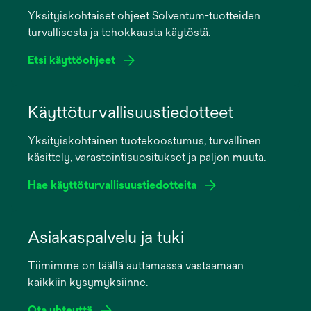
Yksityiskohtaiset ohjeet Solventum-tuotteiden
turvallisesta ja tehokkaasta käytöstä.
Etsi käyttöohjeet
opens
in
Käyttöturvallisuustiedotteet
a
Yksityiskohtainen tuotekoostumus, turvallinen
new
käsittely, varastointisuositukset ja paljon muuta.
tab
Hae käyttöturvallisuustiedotteita
opens
in
Asiakaspalvelu ja tuki
a
Tiimimme on täällä auttamassa vastaamaan
new
kaikkiin kysymyksiinne.
tab
Ota yhteyttä