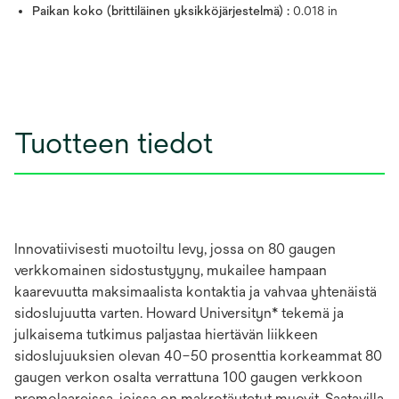
Paikan koko (brittiläinen yksikköjärjestelmä) :
0.018 in
Tuotteen tiedot
Innovatiivisesti muotoiltu levy, jossa on 80 gaugen
verkkomainen sidostustyyny, mukailee hampaan
kaarevuutta maksimaalista kontaktia ja vahvaa yhtenäistä
sidoslujuutta varten. Howard Universityn* tekemä ja
julkaisema tutkimus paljastaa hiertävän liikkeen
sidoslujuuksien olevan 40–50 prosenttia korkeammat 80
gaugen verkon osalta verrattuna 100 gaugen verkkoon
premolaareissa, joissa on makrotäytetyt muovit. Saatavilla