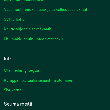
Vaatimustenmukaisuus- ja turvallisuusasiakirjat
SVHC-haku
Käyttöohjeet ja sertifikaatit
Litiumakkutestin yhteenvetohaku
Info
Ota meihin yhteyttä
Kumppaniportaalin sisäänkirjautuminen
Sivukartta
Seuraa meitä