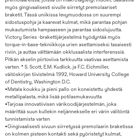
myös gingivaalisesti sivulle siirretyt premolaariset
braketit. Tässä uniikissa levymuodossa on suurempi
sidostuspohja ja kaarevat kulmat, mikä parantaa pohjan
mukautumista hampaaseen ja parantaa sidoslujuutta.
Victory Series -brakettijärjestelmä hyödyntää myös
torque-in-base-tekniikkoja urien asettamiseksi tasaisesti
riviin, ja auttaa välttämään okklusaalista interferenssiä.
Pitkän akselin piirtoviiva tarkkuutta vaativaa asettamista
varten. * S. Scott, E.M. Kudlick, ja F.C. Eichmiller,
väitöskirjan tiivistelmä 1992, Howard University College
of Dentistry, Washington D.C.
•Matala koukku ja pieni pallo on koneistettu yhdestä
metallipalasta, mikä lisää potilasmukavuutta
•Tarjoaa innovatiivisen värikoodijärjestelmän, joka
määrittää suun kullekin neljännekselle eri värin välitöntä
tunnistamista varten
•Gingivaalisesti sivuun siirretyssä premolaarin braketissa
on kolmen pisteen kontakti sekä pyöristetyt kulmat,