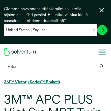
Olemme havainneet, että vierailet sivustolla
sijainnistasi Yhdysvallat. Haluatko vaihtaa kieltä
saadaksesi kohdennettua sisältöä?
3M™ Victory Series™ Braketit
3M™ APC PLUS