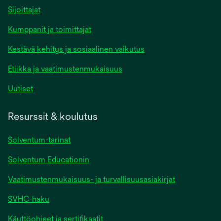
Sijoittajat
Kumppanit ja toimittajat
Kestävä kehitys ja sosiaalinen vaikutus
Etiikka ja vaatimustenmukaisuus
Uutiset
Resurssit & koulutus
Solventum-tarinat
Solventum Educationin
Vaatimustenmukaisuus- ja turvallisuusasiakirjat
SVHC-haku
Käyttöohjeet ja sertifikaatit