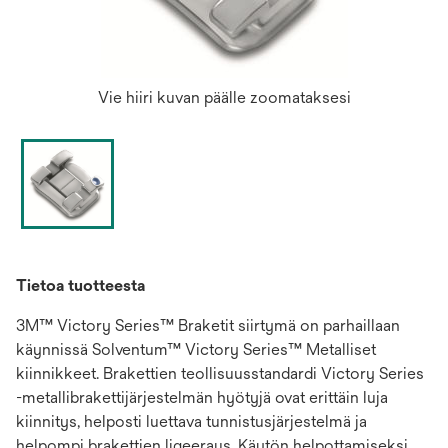
Vie hiiri kuvan päälle zoomataksesi
Tietoa tuotteesta
3M™ Victory Series™ Braketit siirtymä on parhaillaan
käynnissä Solventum™ Victory Series™ Metalliset
kiinnikkeet. Brakettien teollisuusstandardi Victory Series
-metallibrakettijärjestelmän hyötyjä ovat erittäin luja
kiinnitys, helposti luettava tunnistusjärjestelmä ja
helpompi brakettien ligeeraus. Käytön helpottamiseksi