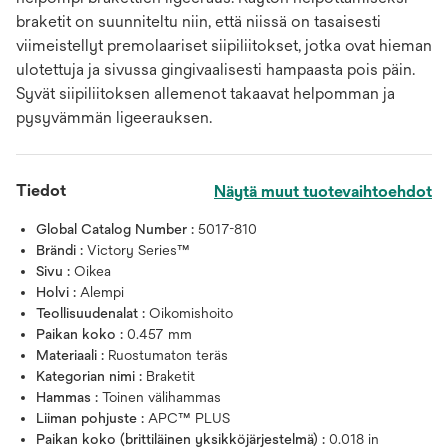
braketit on suunniteltu niin, että niissä on tasaisesti
viimeistellyt premolaariset siipiliitokset, jotka ovat hieman
ulotettuja ja sivussa gingivaalisesti hampaasta pois päin.
Syvät siipiliitoksen allemenot takaavat helpomman ja
pysyvämmän ligeerauksen.
Tiedot
Näytä muut tuotevaihtoehdot
Global Catalog Number :
5017-810
Brändi :
Victory Series™
Sivu :
Oikea
Holvi :
Alempi
Teollisuudenalat :
Oikomishoito
Paikan koko :
0.457 mm
Materiaali :
Ruostumaton teräs
Kategorian nimi :
Braketit
Hammas :
Toinen välihammas
Liiman pohjuste :
APC™ PLUS
Paikan koko (brittiläinen yksikköjärjestelmä) :
0.018 in