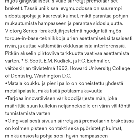
myös gingivaalisesti sivulle siirretyt premolaariset
braketit. Tässä uniikissa levymuodossa on suurempi
sidostuspohja ja kaarevat kulmat, mikä parantaa pohjan
mukautumista hampaaseen ja parantaa sidoslujuutta.
Victory Series -brakettijärjestelmä hyödyntää myös
torque-in-base-tekniikkoja urien asettamiseksi tasaisesti
riviin, ja auttaa välttämään okklusaalista interferenssiä.
Pitkän akselin piirtoviiva tarkkuutta vaativaa asettamista
varten. * S. Scott, E.M. Kudlick, ja F.C. Eichmiller,
väitöskirjan tiivistelmä 1992, Howard University College
of Dentistry, Washington D.C.
•Matala koukku ja pieni pallo on koneistettu yhdestä
metallipalasta, mikä lisää potilasmukavuutta
•Tarjoaa innovatiivisen värikoodijärjestelmän, joka
määrittää suun kullekin neljännekselle eri värin välitöntä
tunnistamista varten
•Gingivaalisesti sivuun siirretyssä premolaarin braketissa
on kolmen pisteen kontakti sekä pyöristetyt kulmat,
minkä ansiosta pohja sopii hyvin hampaaseen