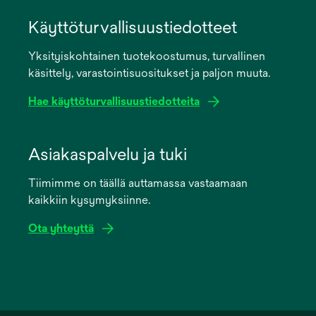
opens
in
Käyttöturvallisuustiedotteet
a
Yksityiskohtainen tuotekoostumus, turvallinen
new
käsittely, varastointisuositukset ja paljon muuta.
tab
Hae käyttöturvallisuustiedotteita
opens
in
Asiakaspalvelu ja tuki
a
Tiimimme on täällä auttamassa vastaamaan
new
kaikkiin kysymyksiinne.
tab
Ota yhteyttä