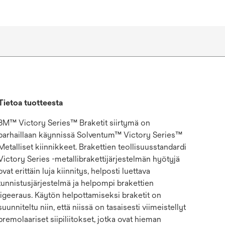
Tietoa tuotteesta
3M™ Victory Series™ Braketit siirtymä on
parhaillaan käynnissä Solventum™ Victory Series™
Metalliset kiinnikkeet. Brakettien teollisuusstandardi
Victory Series -metallibrakettijärjestelmän hyötyjä
ovat erittäin luja kiinnitys, helposti luettava
tunnistusjärjestelmä ja helpompi brakettien
ligeeraus. Käytön helpottamiseksi braketit on
suunniteltu niin, että niissä on tasaisesti viimeistellyt
premolaariset siipiliitokset, jotka ovat hieman