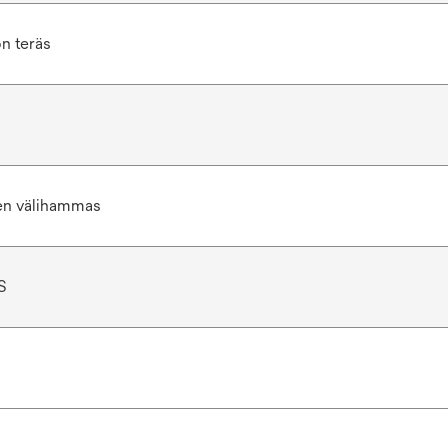
n teräs
n välihammas
S