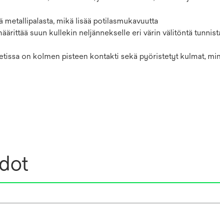
ä metallipalasta, mikä lisää potilasmukavuutta
äärittää suun kullekin neljännekselle eri värin välitöntä tunnis
ketissa on kolmen pisteen kontakti sekä pyöristetyt kulmat, mi
edot