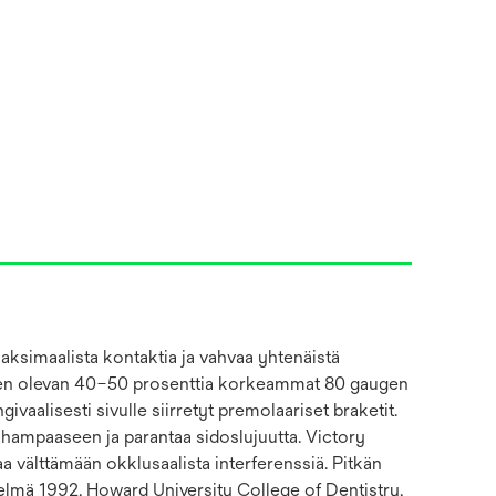
ksimaalista kontaktia ja vahvaa yhtenäistä
ksien olevan 40–50 prosenttia korkeammat 80 gaugen
aalisesti sivulle siirretyt premolaariset braketit.
hampaaseen ja parantaa sidoslujuutta. Victory
aa välttämään okklusaalista interferenssiä. Pitkän
ivistelmä 1992, Howard University College of Dentistry,