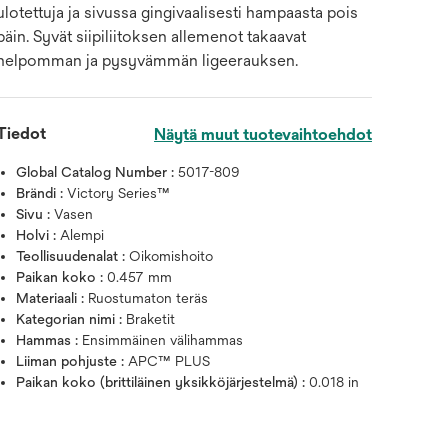
ulotettuja ja sivussa gingivaalisesti hampaasta pois
päin. Syvät siipiliitoksen allemenot takaavat
helpomman ja pysyvämmän ligeerauksen.
Tiedot
Näytä muut tuotevaihtoehdot
Global Catalog Number :
5017-809
Brändi :
Victory Series™
Sivu :
Vasen
Holvi :
Alempi
Teollisuudenalat :
Oikomishoito
Paikan koko :
0.457 mm
Materiaali :
Ruostumaton teräs
Kategorian nimi :
Braketit
Hammas :
Ensimmäinen välihammas
Liiman pohjuste :
APC™ PLUS
Paikan koko (brittiläinen yksikköjärjestelmä) :
0.018 in