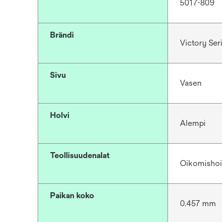
5017-809
Brändi
Victory Se
Sivu
Vasen
Holvi
Alempi
Teollisuudenalat
Oikomishoi
Paikan koko
0.457 mm