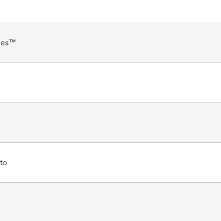
ries™
to