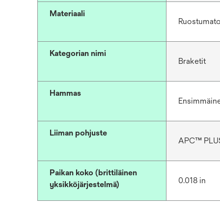
Materiaali
Ruostumato
Kategorian nimi
Braketit
Hammas
Ensimmäine
Liiman pohjuste
APC™ PLU
Paikan koko (brittiläinen
0.018 in
yksikköjärjestelmä)