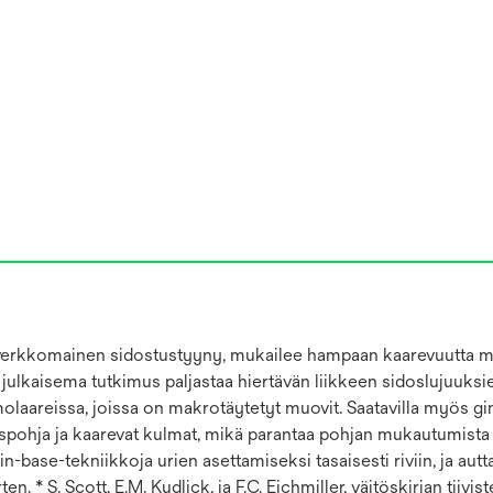
n verkkomainen sidostustyyny, mukailee hampaan kaarevuutta ma
a julkaisema tutkimus paljastaa hiertävän liikkeen sidoslujuu
areissa, joissa on makrotäytetyt muovit. Saatavilla myös gingiv
pohja ja kaarevat kulmat, mikä parantaa pohjan mukautumista 
base-tekniikkoja urien asettamiseksi tasaisesti riviin, ja autt
ten. * S. Scott, E.M. Kudlick, ja F.C. Eichmiller, väitöskirjan ti