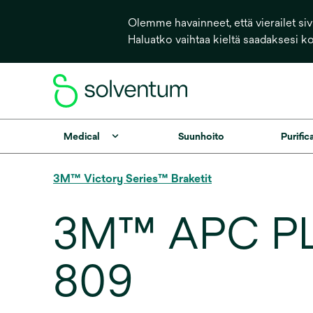
Olemme havainneet, että vierailet sivu
Haluatko vaihtaa kieltä saadaksesi k
Medical
Suunhoito
Purific
3M™ Victory Series™ Braketit
3M™ APC PLU
809