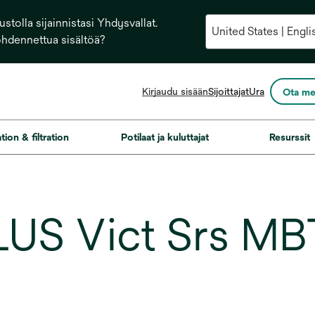
stolla sijainnistasi Yhdysvallat.
ohdennettua sisältöä?
opens
Kirjaudu sisään
Sijoittajat
Ura
Ota me
in
a
new
ation & filtration
Potilaat ja kuluttajat
Resurssit
tab
S Vict Srs MBT