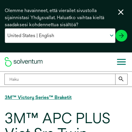
Olemme havainneet, että vierailet sivustolla
sijainnistasi Yhdysvallat. Haluatko vaihtaa kieltä
saadaksesi kohdennettua sisältöä?
3M™ Victory Series™ Braketit
3M™ APC PLUS