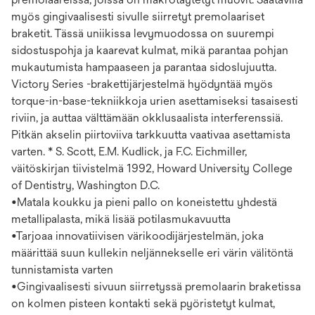
myös gingivaalisesti sivulle siirretyt premolaariset
braketit. Tässä uniikissa levymuodossa on suurempi
sidostuspohja ja kaarevat kulmat, mikä parantaa pohjan
mukautumista hampaaseen ja parantaa sidoslujuutta.
Victory Series -brakettijärjestelmä hyödyntää myös
torque-in-base-tekniikkoja urien asettamiseksi tasaisesti
riviin, ja auttaa välttämään okklusaalista interferenssiä.
Pitkän akselin piirtoviiva tarkkuutta vaativaa asettamista
varten. * S. Scott, E.M. Kudlick, ja F.C. Eichmiller,
väitöskirjan tiivistelmä 1992, Howard University College
of Dentistry, Washington D.C.
•Matala koukku ja pieni pallo on koneistettu yhdestä
metallipalasta, mikä lisää potilasmukavuutta
•Tarjoaa innovatiivisen värikoodijärjestelmän, joka
määrittää suun kullekin neljännekselle eri värin välitöntä
tunnistamista varten
•Gingivaalisesti sivuun siirretyssä premolaarin braketissa
on kolmen pisteen kontakti sekä pyöristetyt kulmat,