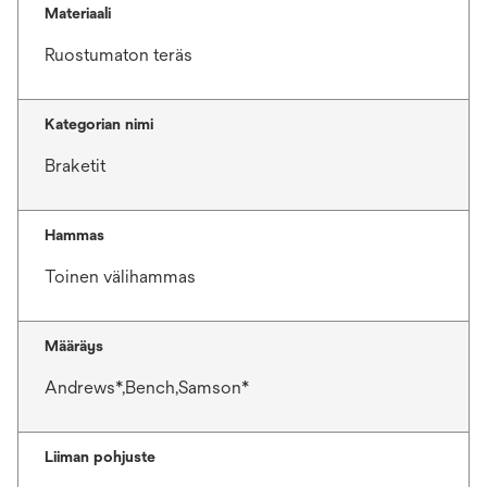
Materiaali
Ruostumaton teräs
Kategorian nimi
Braketit
Hammas
Toinen välihammas
Määräys
Andrews*,Bench,Samson*
Liiman pohjuste