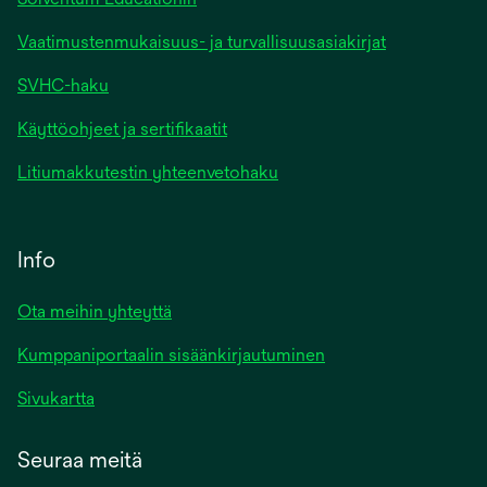
Vaatimustenmukaisuus- ja turvallisuusasiakirjat
SVHC-haku
Käyttöohjeet ja sertifikaatit
Litiumakkutestin yhteenvetohaku
Info
Ota meihin yhteyttä
Kumppaniportaalin sisäänkirjautuminen
Sivukartta
Seuraa meitä