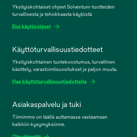
Yksityiskohtaiset ohjeet Solventum-tuotteiden
turvallisesta ja tehokkaasta käytöstä.
Etsi käyttöohjeet
opens
in
Käyttöturvallisuustiedotteet
a
Yksityiskohtainen tuotekoostumus, turvallinen
new
käsittely, varastointisuositukset ja paljon muuta.
tab
Hae käyttöturvallisuustiedotteita
opens
in
Asiakaspalvelu ja tuki
a
Tiimimme on täällä auttamassa vastaamaan
new
kaikkiin kysymyksiinne.
tab
Ota yhteyttä