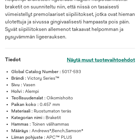
braketit on suunniteltu niin, että niissä on tasaisesti
viimeistellyt premolaariset siipiliitokset, jotka ovat hieman
ulotettuja ja sivussa gingivaalisesti hampaasta pois päin.
Syvät siipiliitoksen allemenot takaavat helpomman ja
pysyvämmän ligeerauksen.
Tiedot
Näytä muut tuotevaihtoehdot
Global Catalog Number :
5017-593
Brändi :
Victory Series™
Sivu :
Vasen
Holvi :
Alempi
Teollisuudenalat :
Oikomishoito
Paikan koko :
0.457 mm
Materiaali :
Ruostumaton teräs
Kategorian nimi :
Braketit
Hammas :
Toinen välihammas
Määräys :
Andrews*,Bench,Samson*
Liiman pohjuste :
APC™ PLUS