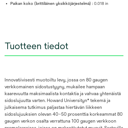
Paikan koko (brittiläinen yksikköjärjestelmä) :
0.018 in
Tuotteen tiedot
Innovatiivisesti muotoiltu levy, jossa on 80 gaugen
verkkomainen sidostustyyny, mukailee hampaan
kaarevuutta maksimaalista kontaktia ja vahvaa yhtenäistä
sidoslujuutta varten. Howard Universityn* tekemä ja
julkaisema tutkimus paljastaa hiertävän liikkeen
sidoslujuuksien olevan 40–50 prosenttia korkeammat 80
gaugen verkon osalta verrattuna 100 gaugen verkkoon
premolaareissa, joissa on makrotäytetyt muovit. Saatavilla