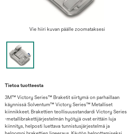
Vie hiiri kuvan päälle zoomataksesi
Tietoa tuotteesta
3M™ Victory Series™ Braketit siirtymä on parhaillaan
käynnissä Solventum™ Victory Series™ Metalliset
kiinnikkeet. Brakettien teollisuusstandardi Victory Series
-metallibrakettijärjestelmän hyötyjä ovat erittäin luja
kiinnitys, helposti luettava tunnistusjärjestelmä ja
helpompi brakettien ligeeraus. Käytön helpottamiseksi