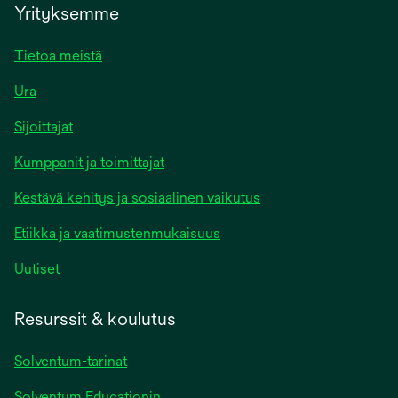
Yrityksemme
Tietoa meistä
Ura
Sijoittajat
Kumppanit ja toimittajat
Kestävä kehitys ja sosiaalinen vaikutus
Etiikka ja vaatimustenmukaisuus
Uutiset
Resurssit & koulutus
Solventum-tarinat
Solventum Educationin