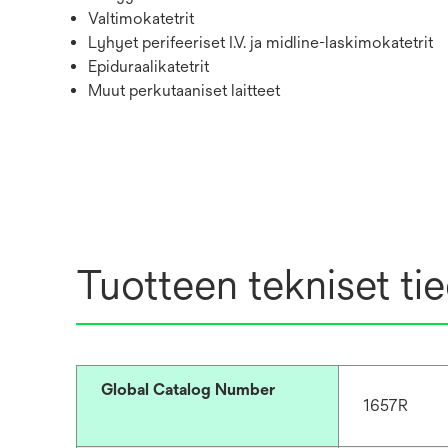
Valtimokatetrit
Lyhyet perifeeriset I.V. ja midline-laskimokatetrit
Epiduraalikatetrit
Muut perkutaaniset laitteet
Tuotteen tekniset ti
Global Catalog Number
1657R