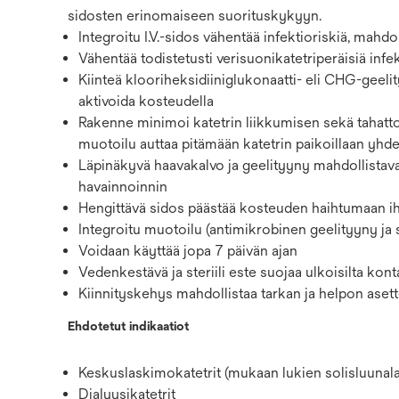
sidosten erinomaiseen suorituskykyyn.
Integroitu I.V.-sidos vähentää infektioriskiä, mahdol
Vähentää todistetusti verisuonikatetriperäisiä infek
Kiinteä klooriheksidiiniglukonaatti- eli CHG-geelity
aktivoida kosteudella
Rakenne minimoi katetrin liikkumisen sekä taha
muotoilu auttaa pitämään katetrin paikoillaan yhde
Läpinäkyvä haavakalvo ja geelityyny mahdollistava
havainnoinnin
Hengittävä sidos päästää kosteuden haihtumaan ih
Integroitu muotoilu (antimikrobinen geelityyny j
Voidaan käyttää jopa 7 päivän ajan
Vedenkestävä ja steriili este suojaa ulkoisilta konta
Kiinnityskehys mahdollistaa tarkan ja helpon asette
Ehdotetut indikaatiot
Keskuslaskimokatetrit (mukaan lukien solisluunalai
Dialyysikatetrit