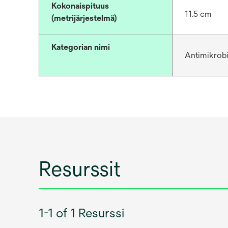
Kokonaispituus
11.5 cm
(metrijärjestelmä)
Kategorian nimi
Antimikrobi
Resurssit
1-1 of 1 Resurssi