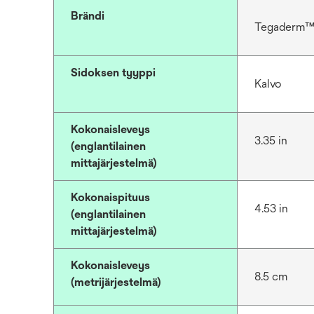
Brändi
Tegaderm
Sidoksen tyyppi
Kalvo
Kokonaisleveys
3.35 in
(englantilainen
mittajärjestelmä)
Kokonaispituus
4.53 in
(englantilainen
mittajärjestelmä)
Kokonaisleveys
8.5 cm
(metrijärjestelmä)