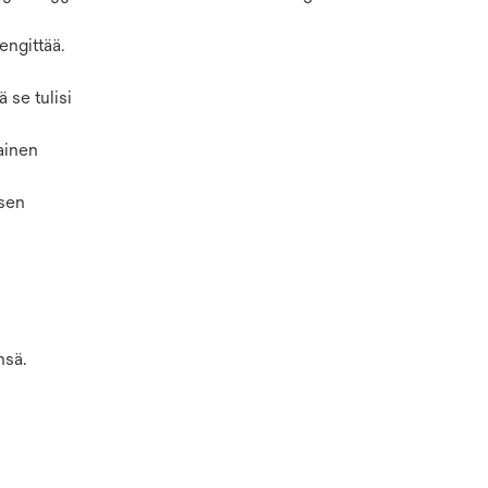
engittää.
 se tulisi
ainen
isen
nsä.