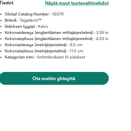
Tiedot
Näytä muut tuotevaihtoehdot
Global Catalog Number :
1657R
Brändi :
Tegaderm™
Sidoksen tyyppi :
Kalvo
Kokonaisleveys (englantilainen mittajärjestelmä) :
3.35 in
Kokonaispituus (englantilainen mittajärjestelmä) :
4.53 in
Kokonaisleveys (metrijärjestelmä) :
8.5 cm
Kokonaispituus (metrijärjestelmä) :
11.5 cm
Kategorian nimi :
Antimikrobiset IV-sidokset
Ota meihin yhteyttä
Vie hiiri kuvan päälle zoomata