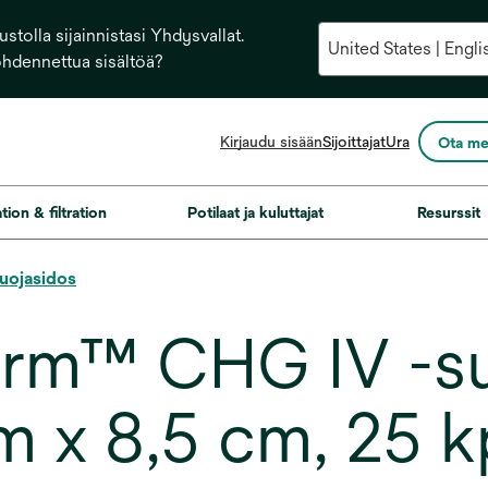
stolla sijainnistasi Yhdysvallat.
ohdennettua sisältöä?
opens
Kirjaudu sisään
Sijoittajat
Ura
Ota me
in
a
new
ation & filtration
Potilaat ja kuluttajat
Resurssit
tab
suojasidos
m™ CHG IV -su
m x 8,5 cm, 25 kp