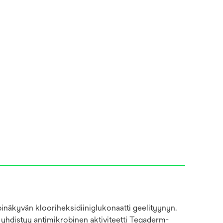
pinäkyvän klooriheksidiiniglukonaatti geelityynyn.
a yhdistyy antimikrobinen aktiviteetti Tegaderm-