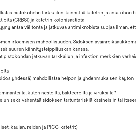
listaa pistokohdan tarkkailun, kiinnittää katetrin ja antaa ihon h
tioita (CRBSI) ja katetrin kolonisaatiota
yny antaa välitöntä ja jatkuvaa antimikrobista suojaa ilman, että
ttoman irtoamisen mahdollisuuden. Sidoksen avainreikäaukkom
ssä suuren kiinnitysteippiliuskan kanssa.
t pistokohdan jatkuvan tarkkailun ja infektion merkkien varha
olta
a sidos yhdessä) mahdollistaa helpon ja yhdenmukaisen käytön
minanteilta, kuten nesteiltä, bakteereilta ja viruksilta.*
lun sekä vähentää sidoksen tartuntariskiä käsineisiin tai itsee
set, kaulan, reiden ja PICC-katetrit)