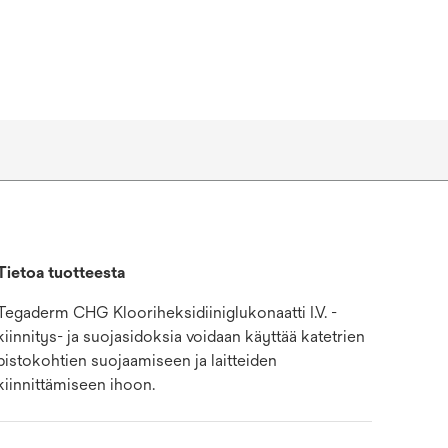
Tietoa tuotteesta
Tegaderm CHG Klooriheksidiiniglukonaatti I.V. -
kiinnitys- ja suojasidoksia voidaan käyttää katetrien
pistokohtien suojaamiseen ja laitteiden
kiinnittämiseen ihoon.