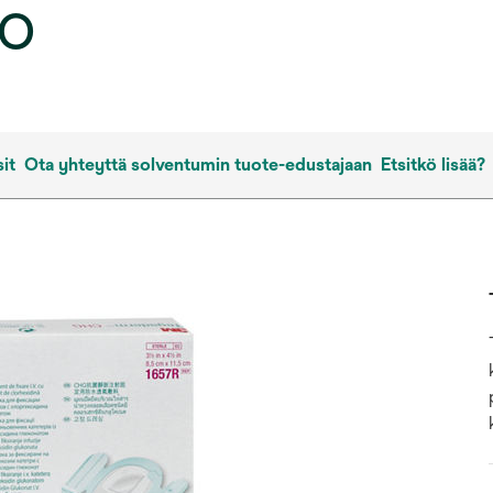
ko
it
Ota yhteyttä solventumin tuote-edustajaan
Etsitkö lisää?