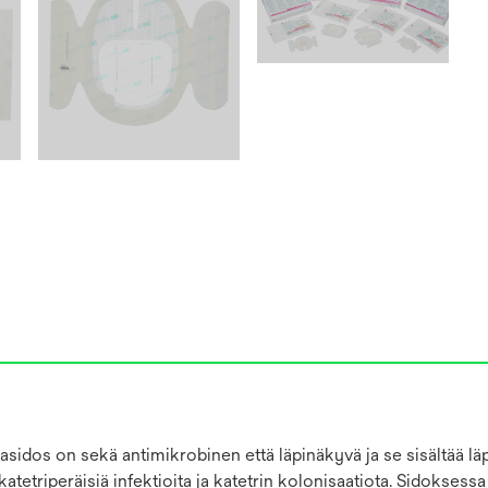
asidos on sekä antimikrobinen että läpinäkyvä ja se sisältää lä
tetriperäisiä infektioita ja katetrin kolonisaatiota. Sidoksess