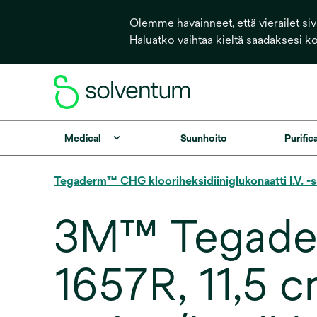
Olemme havainneet, että vierailet sivu
Haluatko vaihtaa kieltä saadaksesi k
Medical
Suunhoito
Purific
Tegaderm™ CHG klooriheksidiiniglukonaatti I.V. -
3M™ Tegader
1657R, 11,5 c