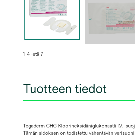
1-4 -stä 7
Tuotteen tiedot
Tegaderm CHG Klooriheksidiiniglukonaatti I.V. -suoj
Tämän sidoksen on todistettu vähentävän verisuonika