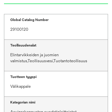
Global Catalog Number
29100120
Teollisuudenalat
Elintarvikkeiden ja juomien
valmistus,Teollisuusvesi,Tuotantoteollisuus
Tuotteen tyyppi
Välikappale
Kategorian nimi
Asuinrakennusten suodatinlaitteistot