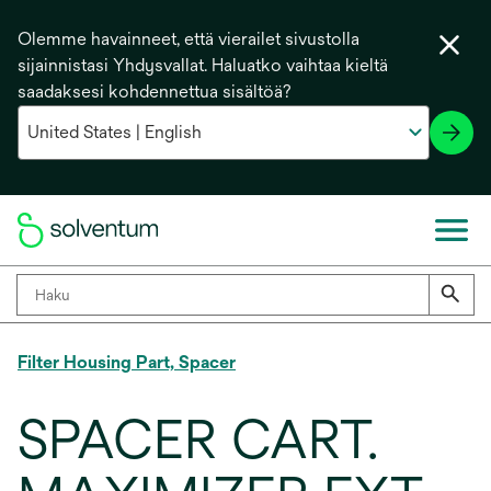
Olemme havainneet, että vierailet sivustolla
sijainnistasi Yhdysvallat. Haluatko vaihtaa kieltä
saadaksesi kohdennettua sisältöä?
Filter Housing Part, Spacer
SPACER CART.