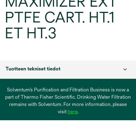
MAXIMIZER EXT
PTFE CART. HT.1
ET HT.3
Tuotteen tekniset tiedot
Solventum’s Purification and Filtration Business is now a
part of Thermo Fisher Scientific. Drinking Water Filtration
remains with Solventum. For more information, please
opens
visit
here
.
in
a
new