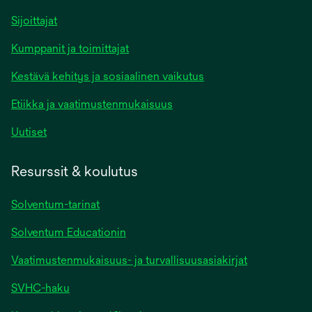
Sijoittajat
Kumppanit ja toimittajat
Kestävä kehitys ja sosiaalinen vaikutus
Etiikka ja vaatimustenmukaisuus
Uutiset
Resurssit & koulutus
Solventum-tarinat
Solventum Educationin
Vaatimustenmukaisuus- ja turvallisuusasiakirjat
SVHC-haku