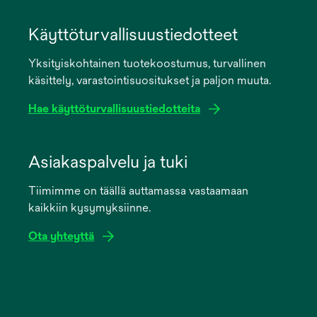
opens
in
Käyttöturvallisuustiedotteet
a
Yksityiskohtainen tuotekoostumus, turvallinen
new
käsittely, varastointisuositukset ja paljon muuta.
tab
Hae käyttöturvallisuustiedotteita
opens
in
Asiakaspalvelu ja tuki
a
Tiimimme on täällä auttamassa vastaamaan
new
kaikkiin kysymyksiinne.
tab
Ota yhteyttä