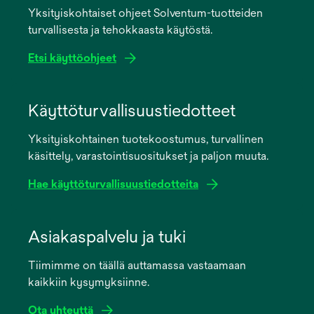
Yksityiskohtaiset ohjeet Solventum-tuotteiden
turvallisesta ja tehokkaasta käytöstä.
Etsi käyttöohjeet
opens
in
Käyttöturvallisuustiedotteet
a
Yksityiskohtainen tuotekoostumus, turvallinen
new
käsittely, varastointisuositukset ja paljon muuta.
tab
Hae käyttöturvallisuustiedotteita
opens
in
Asiakaspalvelu ja tuki
a
Tiimimme on täällä auttamassa vastaamaan
new
kaikkiin kysymyksiinne.
tab
Ota yhteyttä