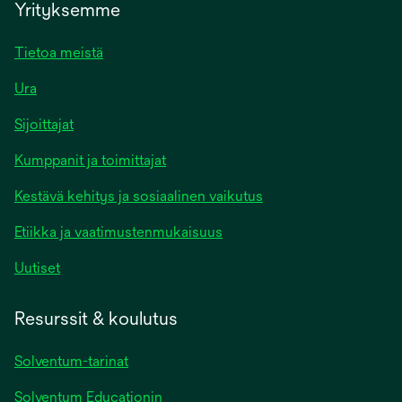
Yrityksemme
Tietoa meistä
Ura
Sijoittajat
Kumppanit ja toimittajat
Kestävä kehitys ja sosiaalinen vaikutus
Etiikka ja vaatimustenmukaisuus
Uutiset
Resurssit & koulutus
Solventum-tarinat
Solventum Educationin