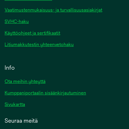
Vaatimustenmukaisuus- ja turvallisuusasiakirjat
SVHC-haku
Käyttöohjeet ja sertifikaatit
Litiumakkutestin yhteenvetohaku
Info
Ota meihin yhteyttä
Kumppaniportaalin sisäänkirjautuminen
Sivukartta
Seuraa meitä