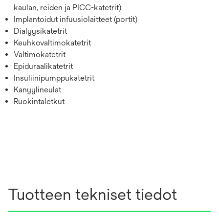
kaulan, reiden ja PICC-katetrit)
Implantoidut infuusiolaitteet (portit)
Dialyysikatetrit
Keuhkovaltimokatetrit
Valtimokatetrit
Epiduraalikatetrit
Insuliinipumppukatetrit
Kanyylineulat
Ruokintaletkut
Tuotteen tekniset tiedot