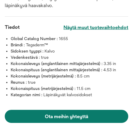
läpinäkyvä haavakalvo.
Tiedot
Näytä muut tuotevaihtoehdot
Global Catalog Number :
1655
Brändi :
Tegaderm™
Sidoksen tyyppi :
Kalvo
Vedenkestävä :
true
Kokonaisleveys (englantilainen mittajärjestelmä) :
3.35 in
Kokonaispituus (englantilainen mittajärjestelmä) :
4.53 in
Kokonaisleveys (metrijärjestelmä) :
8.5 cm
Reunus :
true
Kokonaispituus (metrijärjestelmä) :
11.5 cm
Kategorian nimi :
Läpinäkyvät kalvosidokset
Ota meihin yhteyttä