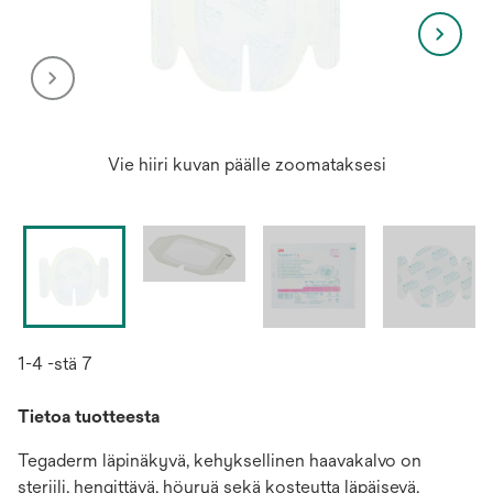
Vie hiiri kuvan päälle zoomataksesi
1-4 -stä 7
Tietoa tuotteesta
Tegaderm läpinäkyvä, kehyksellinen haavakalvo on
steriili, hengittävä, höyryä sekä kosteutta läpäisevä,