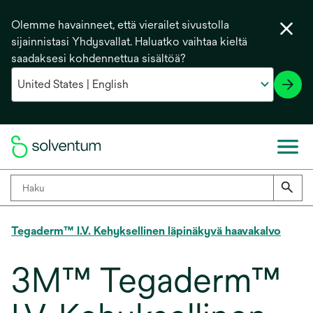
Olemme havainneet, että vierailet sivustolla
sijainnistasi Yhdysvallat. Haluatko vaihtaa kieltä
saadaksesi kohdennettua sisältöä?
Tegaderm™ I.V. Kehyksellinen läpinäkyvä haavakalvo
3M™ Tegaderm™