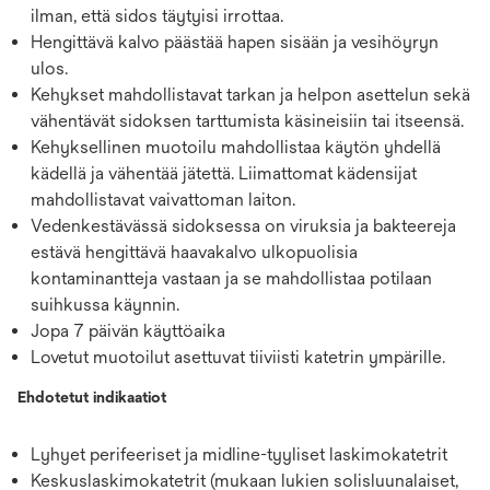
ilman, että sidos täytyisi irrottaa.
Hengittävä kalvo päästää hapen sisään ja vesihöyryn
ulos.
Kehykset mahdollistavat tarkan ja helpon asettelun sekä
vähentävät sidoksen tarttumista käsineisiin tai itseensä.
Kehyksellinen muotoilu mahdollistaa käytön yhdellä
kädellä ja vähentää jätettä. Liimattomat kädensijat
mahdollistavat vaivattoman laiton.
Vedenkestävässä sidoksessa on viruksia ja bakteereja
estävä hengittävä haavakalvo ulkopuolisia
kontaminantteja vastaan ja se mahdollistaa potilaan
suihkussa käynnin.
Jopa 7 päivän käyttöaika
Lovetut muotoilut asettuvat tiiviisti katetrin ympärille.
Ehdotetut indikaatiot
Lyhyet perifeeriset ja midline-tyyliset laskimokatetrit
Keskuslaskimokatetrit (mukaan lukien solisluunalaiset,